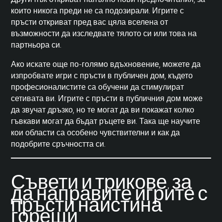
които никога преди не са подозирали. Игрите с
пръсти откриват пред вас цяла вселена от
възможности да изследвате тялото си или това на
партньора си.
Ако искате още по-голямо вдъхновение, можете да
изпробвате игри с пръсти в публичен дом, където
професионалистите са обучени да стимулират
сетивата ви. Игрите с пръсти в публичния дом може
да звучат дръзко, но те могат да ви покажат колко
гъвкави могат да бъдат ръцете ви. Така ще научите
кои области са особено чувствителни и как да
подобрите сръчността си.
Съвети и трикове, за
да направите игрите с
пръсти наистина
горещи