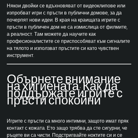
Някои двойки се вдъхновяват от видеоклипове или
изпробват игри с пръсти в публични домове, за да
почерпят нови идеи. В края на краищата игрите с
пръсти в публичен дом не са измислица от филмите,
а реалност. Там можете да научите как
професионалистите се приспособяват към сигналите
на тялото и използват пръстите си като чувствен
инструмент.
Обърнете внимание
на хигиената: Как да
поддържате игрите с
пръсти спокойни
Игрите с пръсти са много интимни, защото имат пряк
контакт с кожата. Ето защо трябва да сте сигурни, че
ръцете ви са чисти. Подстригвайте ноктите си и се