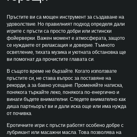
Пръстите ви са мощен инструмент за създаване на
удоволствие. Но правилният подход определя дали
игрите с пръсти са просто добри или истински
фойерверки. Важен момент е атмосферата, защото
се нуждаете от релаксация и доверие. Тъмното
осветление, тихата музика и уютната обстановка ще
ви помогнат да прочистите главата си.
В същото време не бързайте. Когато използвате
пръстите си, не става въпрос за поставяне на
рекорди, а за бавно усещане. Променяйте натиска,
понякога търкайте леко, понякога по-енергично и
винаги бъдете внимателни. Следете внимателно как
диша партньорът ви и дали иска още или има нужда
от почивка.
Еротичните игри с пръсти работят особено добре с
лубрикант или масажни масла. Това позволява на