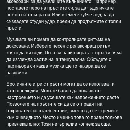
аксесоари, за да увеличите вълнението. Например,
поставете перо на пръстите си, за да гъделичкате
нежно партньора си. Или вземете кубче лед, за да
създадете студен удар, преди да продължите с топли
пръсти.
Музиката ви помага да контролирате ритъма на
докосване. Изберете песен с релаксиращ ритъм,
която да ви води. По този начин играта с пръсти няма
да изглежда хаотична, а танцувална. Обсъдете с
партньора си каква музика ще го накара да се
раздвижи.
Еротичните игри с пръсти могат да се използват и
като прелюдия. Можете бавно да покачвате
настроението и да усещате как напрежението расте.
Позволете на пръстите си да се отправят на
откривателско пътешествие, вместо да се стремите
към очевидното. Често именно това го прави толкова
привлекателно: Този нетърпелив копнеж за още.