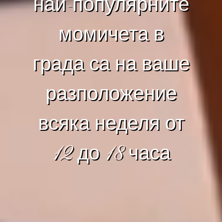
най-популярните
момичета в
града са на ваше
разположение
всяка неделя от
12 до 18 часа