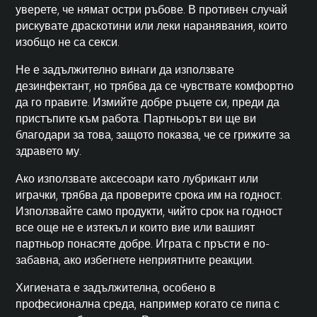
уверете, че нямат остри ръбове. В противен случай
рискувате драскотини или леки наранявания, които
изобщо не са секси.
Не е задължително винаги да използвате
дезинфектант, но трябва да се чувствате комфортно
да го правите. Измийте добре ръцете си, преди да
пристъпите към работа. Партньорът ви ще ви
благодари за това, защото показва, че се грижите за
здравето му.
Ако използвате аксесоари като лубрикант или
играчки, трябва да проверите срока им на годност.
Използвайте само продукти, чийто срок на годност
все още не е изтекъл и които вие или вашият
партньор понасяте добре. Играта с пръсти е по-
забавна, ако избегнете неприятните реакции.
Хигиената е задължителна, особено в
професионална среда, например когато се пипа с