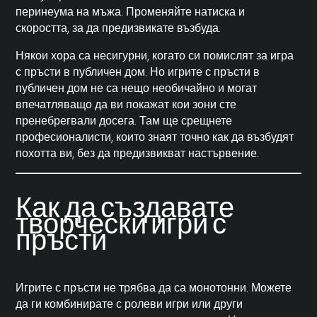
перинеума на мъжа. Променяйте натиска и
скоростта, за да предизвикате възбуда.
Някои хора са несигурни, когато си помислят за игра
с пръсти в публичен дом. Но игрите с пръсти в
публичен дом не са нещо необичайно и могат
впечатляващо да ви покажат кои зони сте
пренебрегвали досега. Там ще срещнете
професионалисти, които знаят точно как да възбудят
похотта ви, без да предизвикват настървение.
Как да създавате
творчески игри с
пръсти
Игрите с пръсти не трябва да са монотонни. Можете
да ги комбинирате с ролеви игри или други