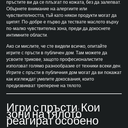
пръстите ви да се плъзгат по кожата, без да залепват.
Обърнете внимание на алергиите или
чувствителността, тъй като някои продукти могат да
щипят. По-добре е първо да тествате маслото върху
по-малко чувствителна зона, преди да докоснете
интимните области.
Ако си мислите, че сте видели всичко, опитайте
игрите с пръсти в публичен дом. Там можете да
усвоите трикове, защото професионалистите
използват голямо разнообразие от техники всеки ден.
Игрите с пръсти в публичния дом могат да ви покажат
как изглеждат умелите докосвания, които
предизвикват треперене на тялото.
Игри с пръсти: Кои
зони на тялото
реагират особено