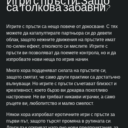
Игри с пръсти: Защо
са толкова забавни?
Игрите с пръсти са нещо повече от докосване. С тях
можете да катапултирате партньора си до девети
облак, защото нежните движения на пръстите имат
по-силен ефект, отколкото си мислите. Игрите с
пръсти ви позволяват да поемете контрола, но и да
изпробвате нови неща по игрив начин.
Много хора подценяват силата на пръстите си,
защото смятат, че само други практики са достатъчно
вълнуващи. Но игрите с пръсти съчетават близост и
креативност, което бързо ви докарва похотливо
настроение. Не ви трябват никакви играчки, а само
ръцете ви, любопитство и малко смелост.
Някои хора изпробват еротичните игри с пръсти за
първи път, защото търсят промяна в рутината си.
Други пък откриват напълно нови предпочитания, за