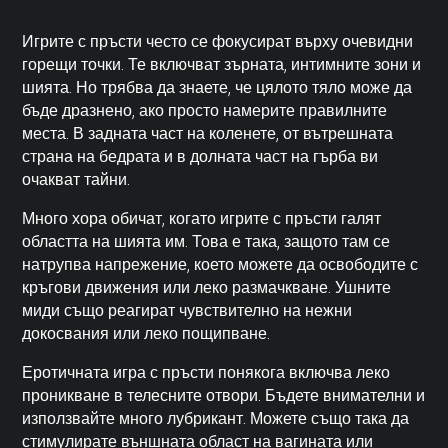
Игрите с пръсти често се фокусират върху очевидни
горещи точки. Те включват зърната, интимните зони и
шията. Но трябва да знаете, че цялото тяло може да
бъде дразнено, ако просто намерите правилните
места. В задната част на коленете, от вътрешната
страна на бедрата и в долната част на гърба ви
очакват тайни.
Много хора обичат, когато игрите с пръсти галят
областта на шията им. Това е така, защото там се
натрупва напрежение, което можете да освободите с
кръгови движения или леко размачкване. Ушните
миди също реагират чувствително на нежни
докосвания или леко пощипване.
Еротичната игра с пръсти понякога включва леко
проникване в телесните отвори. Бъдете внимателни и
използвайте много лубрикант. Можете също така да
стимулирате външната област на вагината или