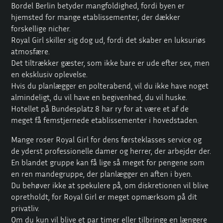
Bordel Berlin
betyder mangfoldighed, fordi byen er
hjemsted for mange etablissementer, der dækker
forskellige nicher.
Royal Girl skiller sig dog ud, fordi det skaber en luksuriøs
atmosfære.
Det tiltrækker gæster, som ikke bare er ude efter sex, men
en eksklusiv oplevelse.
Hvis du planlægger en polterabend, vil du ikke have noget
almindeligt, du vil have en begivenhed, du vil huske.
Hotellet på Bundesplatz 8 har ry for at være et af de
meget få femstjernede etablissementer i hovedstaden.
Mange roser Royal Girl for dens førsteklasses service og
de yderst professionelle damer og herrer, der arbejder der.
En blandet gruppe kan få lige så meget for pengene som
en ren mandegruppe, der planlægger en aften i byen.
Du behøver ikke at spekulere på, om diskretionen vil blive
opretholdt, for Royal Girl er meget opmærksom på dit
privatliv.
Om du kun vil blive et par timer eller tilbringe en længere