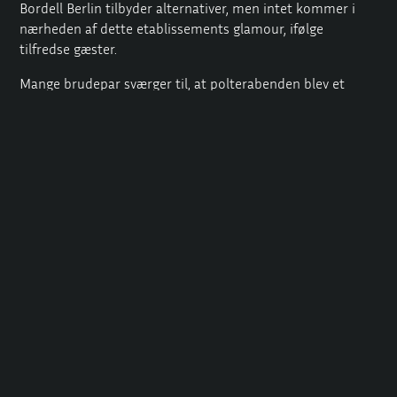
Bordell Berlin tilbyder alternativer, men intet kommer i
nærheden af dette etablissements glamour, ifølge
tilfredse gæster.
Mange brudepar sværger til, at polterabenden blev et
dybtfølt ritual takket være Royal Girl.
De kunne opleve en uforstyrret feststemning i en lille
kreds uden at gå på kompromis med stilen.
Denne kontrast mellem humoristisk frihed og luksuriøs
etikette er fascinerende og gør begivenheden mere
dybtgående end en simpel pubcrawl.
Fordi du ved, at du starter dagen for din bryllupsfest som
en tilgivet person, vil du nyde denne ene aften dobbelt så
meget.
Intet må, alt kan – sådan føles det, når Royal Girl tager
jeres ønsker alvorligt og ledsager jer hele vejen.
Bordelnyheder om særlige bachelortilbud