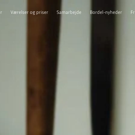
er
Værelser og priser
Samarbejde
Bordel-nyheder
F