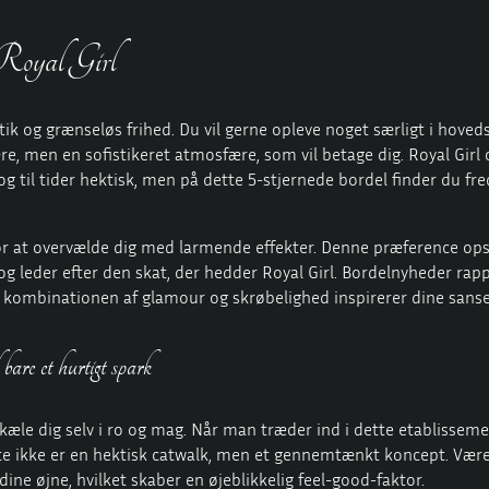
 Royal Girl
erotik og grænseløs frihed. Du vil gerne opleve noget særligt i ho
 men en sofistikeret atmosfære, som vil betage dig. Royal Girl o
 og til tider hektisk, men på dette 5-stjernede bordel finder du fre
for at overvælde dig med larmende effekter. Denne præference opstå
og leder efter den skat, der hedder Royal Girl. Bordelnyheder rap
 kombinationen af glamour og skrøbelighed inspirerer dine sanse
re et hurtigt spark
rkæle dig selv i ro og mag. Når man træder ind i dette etablissem
tte ikke er en hektisk catwalk, men et gennemtænkt koncept. Vær
ine øjne, hvilket skaber en øjeblikkelig feel-good-faktor.