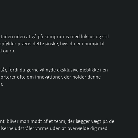
vedstaden uden at gå på kompromis med luksus og stil.
pfylder præcis dette ønske, hvis du er i humør til
d og ro.
r, fordi du gerne vil nyde eksklusive øjeblikke i en
porterer ofte om innovationer, der holder denne
r.
ent, bliver man mødt af et team, der lægger vægt på de
elserne udstråler varme uden at overvælde dig med