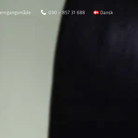
remgangsmåde
030 – 857 31 688
Dansk