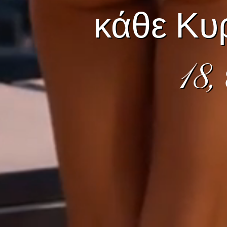
κάθε Κυρ
18,