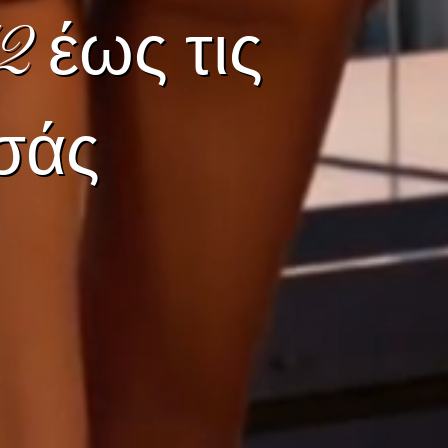
2 έως τις
εσάς