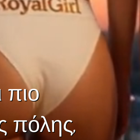
ι πιο
ς πόλης,