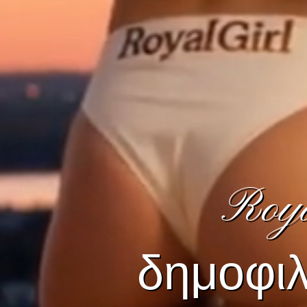
Roya
δημοφιλ