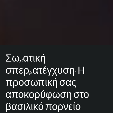
Σωματική
σπερματέγχυση: Η
προσωπική σας
αποκορύφωση στο
βασιλικό πορνείο