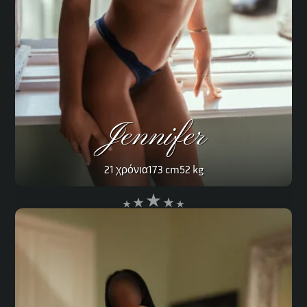
Jennifer
21 χρόνια
173 cm
52 kg