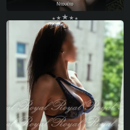
Ντουέτο