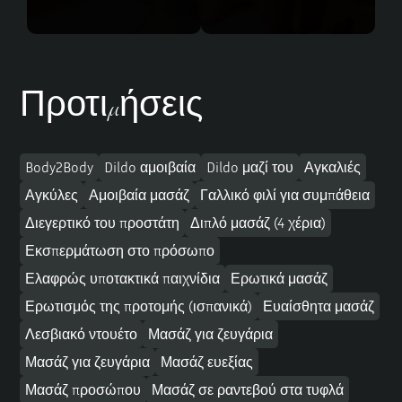
Προτιμήσεις
Body2Body
Dildo αμοιβαία
Dildo μαζί του
Αγκαλιές
Αγκύλες
Αμοιβαία μασάζ
Γαλλικό φιλί για συμπάθεια
Διεγερτικό του προστάτη
Διπλό μασάζ (4 χέρια)
Εκσπερμάτωση στο πρόσωπο
Ελαφρώς υποτακτικά παιχνίδια
Ερωτικά μασάζ
Ερωτισμός της προτομής (ισπανικά)
Ευαίσθητα μασάζ
Λεσβιακό ντουέτο
Μασάζ για ζευγάρια
Μασάζ για ζευγάρια
Μασάζ ευεξίας
Μασάζ προσώπου
Μασάζ σε ραντεβού στα τυφλά