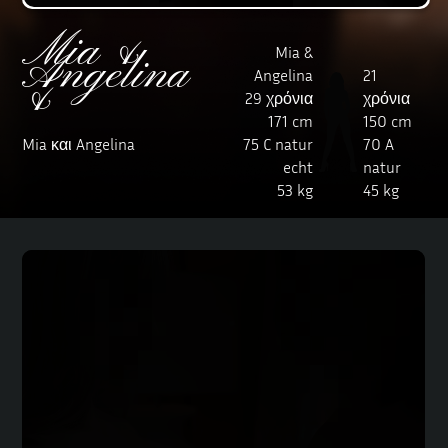
Mia &
Mia &
Angelina
Angelina
21
&
29 χρόνια
χρόνια
171 cm
150 cm
Mia και Angelina
75 C natur
70 A
echt
natur
53 kg
45 kg