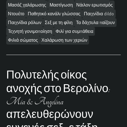
Μασάζ χαλάρωσης
Μαστίγωση
Νάιλον ερωτισμός
Ντουέτο
Παθητικό κανάλι γλώσσας
Παιχνίδια dildo
Παιχνίδια ρόλων
Σεξ με τη φίλη
Τα δάχτυλα παίζουν
Τεχνητή γονιμοποίηση
Φιλί για συμπάθεια
Φιλιά σώματος
Χαλάρωση των χεριών
Πολυτελής οίκος
ανοχής στο Βερολίνο:
Mia & Angelina
απελευθερώνουν