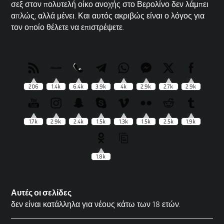
σεξ στον πολυτελή
οίκο ανοχής
στο Βερολίνο δεν λάμπει
απλώς, αλλά μένει. Και αυτός ακριβώς είναι ο λόγος για
τον οποίο θέλετε να επιστρέψετε.
206
1.4k
6.4k
3.9k
4k
2.9k
2.7k
2.9k
1.7k
2.9k
2.4k
1.5k
1.3k
1.5k
2.5k
1.9k
1.8k
Αυτές οι σελίδες
δεν είναι κατάλληλα για νέους κάτω των 18 ετών.