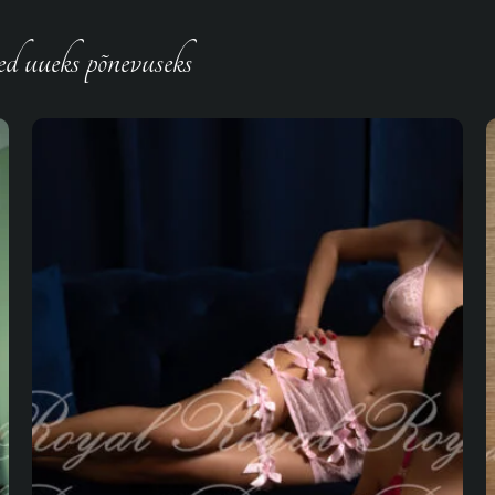
d uueks põnevuseks