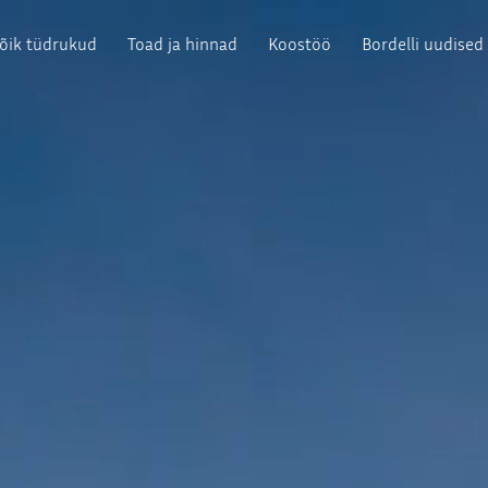
õik tüdrukud
Toad ja hinnad
Koostöö
Bordelli uudised