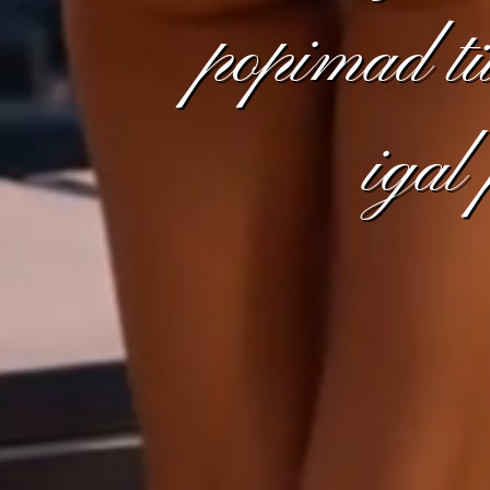
popimad tü
igal