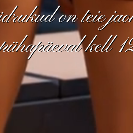
drukud on teie jao
 pühapäeval kell 