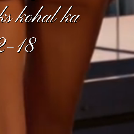
ks kohal ka
12–18