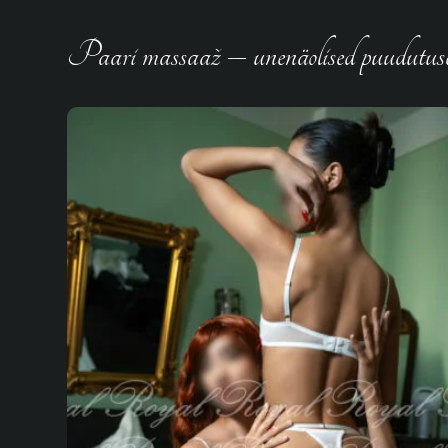
Paari massaaž – unenäolised puudutuse