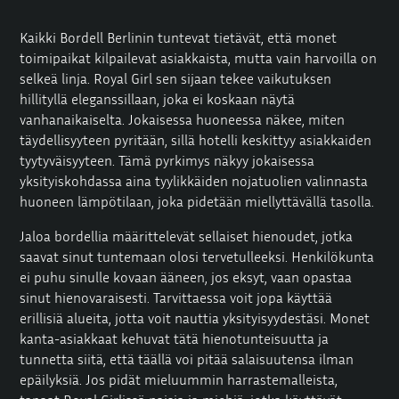
Kaikki Bordell Berlinin tuntevat tietävät, että monet
toimipaikat kilpailevat asiakkaista, mutta vain harvoilla on
selkeä linja. Royal Girl sen sijaan tekee vaikutuksen
hillityllä eleganssillaan, joka ei koskaan näytä
vanhanaikaiselta. Jokaisessa huoneessa näkee, miten
täydellisyyteen pyritään, sillä hotelli keskittyy asiakkaiden
tyytyväisyyteen. Tämä pyrkimys näkyy jokaisessa
yksityiskohdassa aina tyylikkäiden nojatuolien valinnasta
huoneen lämpötilaan, joka pidetään miellyttävällä tasolla.
Jaloa bordellia määrittelevät sellaiset hienoudet, jotka
saavat sinut tuntemaan olosi tervetulleeksi. Henkilökunta
ei puhu sinulle kovaan ääneen, jos eksyt, vaan opastaa
sinut hienovaraisesti. Tarvittaessa voit jopa käyttää
erillisiä alueita, jotta voit nauttia yksityisyydestäsi. Monet
kanta-asiakkaat kehuvat tätä hienotunteisuutta ja
tunnetta siitä, että täällä voi pitää salaisuutensa ilman
epäilyksiä. Jos pidät mieluummin harrastemalleista,