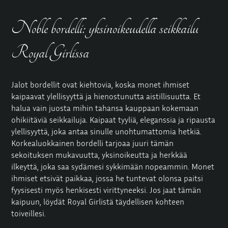
Noble bordelli: yksinoikeudella seikkailu
Royal Girlissa
Jalot bordellit ovat kiehtovia, koska monet ihmiset
kaipaavat ylellisyyttä ja hienostunutta aistillisuutta. Et
halua vain juosta mihin tahansa kauppaan kokemaan
ohikiitäviä seikkailuja. Kaipaat tyyliä, eleganssia ja ripausta
ylellisyyttä, joka antaa sinulle unohtumattomia hetkiä.
Korkealuokkainen bordelli tarjoaa juuri tämän
sekoituksen mukavuutta, yksinoikeutta ja herkkää
ilkeyttä, joka saa sydämesi sykkimään nopeammin. Monet
ihmiset etsivät paikkaa, jossa he tuntevat olonsa paitsi
fyysisesti myös henkisesti virittyneeksi. Jos jaat tämän
kaipuun, löydät Royal Girlistä täydellisen kohteen
toiveillesi.