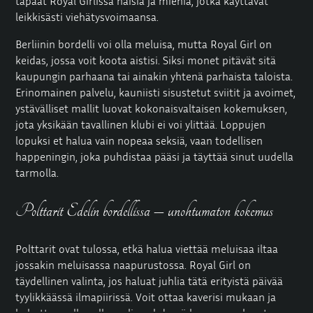
tapaat Royal Girlissä naisia ja miehiä, jotka käyttävät
leikkisästi viehätysvoimaansa.
Berliinin bordelli voi olla meluisa, mutta Royal Girl on
keidas, jossa voit koota aistisi. Siksi monet pitävät sitä
kaupungin parhaana tai ainakin yhtenä parhaista taloista.
Erinomainen palvelu, kauniisti sisustetut sviitit ja avoimet,
ystävälliset mallit luovat kokonaisvaltaisen kokemuksen,
jota yksikään tavallinen klubi ei voi ylittää. Loppujen
lopuksi et halua vain nopeaa seksiä, vaan todellisen
happeningin, joka puhdistaa pääsi ja täyttää sinut uudella
tarmolla.
Polttarit Edelin bordellissa – unohtumaton kokemus
Polttarit ovat tulossa, etkä halua viettää meluisaa iltaa
jossakin meluisassa naapurustossa. Royal Girl on
täydellinen valinta, jos haluat juhlia tätä erityistä päivää
tyylikkäässä ilmapiirissä. Voit ottaa kaverisi mukaan ja