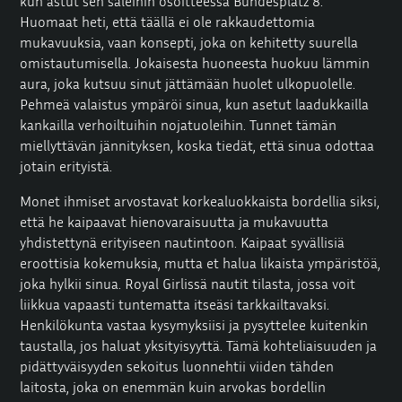
kun astut sen saleihin osoitteessa Bundesplatz 8.
Huomaat heti, että täällä ei ole rakkaudettomia
mukavuuksia, vaan konsepti, joka on kehitetty suurella
omistautumisella. Jokaisesta huoneesta huokuu lämmin
aura, joka kutsuu sinut jättämään huolet ulkopuolelle.
Pehmeä valaistus ympäröi sinua, kun asetut laadukkailla
kankailla verhoiltuihin nojatuoleihin. Tunnet tämän
miellyttävän jännityksen, koska tiedät, että sinua odottaa
jotain erityistä.
Monet ihmiset arvostavat korkealuokkaista
bordellia
siksi,
että he kaipaavat hienovaraisuutta ja mukavuutta
yhdistettynä erityiseen nautintoon. Kaipaat syvällisiä
eroottisia kokemuksia, mutta et halua likaista ympäristöä,
joka hylkii sinua. Royal Girlissä nautit tilasta, jossa voit
liikkua vapaasti tuntematta itseäsi tarkkailtavaksi.
Henkilökunta vastaa kysymyksiisi ja pysyttelee kuitenkin
taustalla, jos haluat yksityisyyttä. Tämä kohteliaisuuden ja
pidättyväisyyden sekoitus luonnehtii viiden tähden
laitosta, joka on enemmän kuin arvokas bordellin