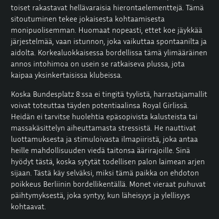
toiset rakastavat hellävaraisia hierontaelementtejä. Tämä
sitoutuminen tekee jokaisesta kohtaamisesta
monipuolisemman. Huomaat nopeasti, ettet koe jäykkää
järjestelmää, vaan istunnon, joka vaikuttaa spontaanilta ja
aidolta. Korkealuokkaisessa bordellissa tämä ylimääräinen
annos intohimoa on usein se ratkaiseva plussa, jota
kaipaa yksinkertaisissa klubeissa.
Koska Bundesplatz 8:ssa ei tingitä tyylistä, harrastajamallit
voivat toteuttaa täyden potentiaalinsa Royal Girlissä.
Heidän ei tarvitse huolehtia epäsopivista kalusteista tai
massakäsittelyn aiheuttamasta stressistä. He nauttivat
luottamuksesta ja stimuloivasta ilmapiiristä, joka antaa
heille mahdollisuuden viedä taitonsa äärirajoille. Sinä
hyödyt tästä, koska sytytät todellisen palon laimean arjen
sijaan. Tästä käy selväksi, miksi tämä paikka on ehdoton
poikkeus Berliinin bordellikentällä. Monet vieraat puhuvat
päihtymyksestä, joka syntyy, kun läheisyys ja ylellisyys
kohtaavat.