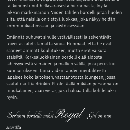
tai kiinnostunut hellävaraisesta hieronnasta, löydät
oikean markkinaraon. Viiden tähden bordelli pitää huolen
siitä, että naisilla on tiettyä luokkaa, joka näkyy heidän
kommunikaatiossaan ja käytöksessään.
Emännät puhuvat sinulle ystävällisesti ja selventävät
toiveitasi ahdistamatta sinua. Huomaat, että he ovat
saaneet ammattikoulutuksen, mutta eivät vaikuta
etäisiltä. Korkealuokkainen bordelli elää aidosta
läheisyydestä vieraiden ja mallien välillä, joka perustuu
kunnioitukseen. Tämä viiden tähden mentaliteetti
läpäisee koko laitoksen, vastaanotosta loungeen, jossa
saatat nauttia drinkin. Et ole täällä mikään persoonaton
muukalainen, vaan vieras, joka haluaa tulla kohdelluksi
hyvin.
Royal
Berliinin bordelli: miksi
Girl on niin
suosittu