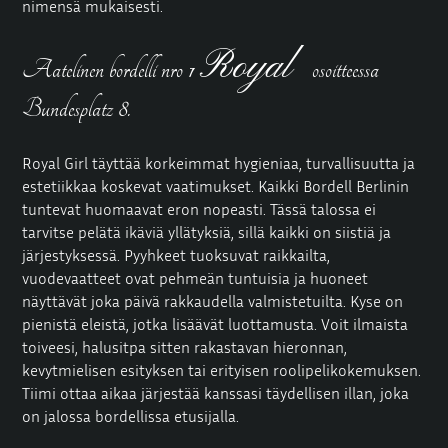
nimensä mukaisesti.
Royal
Aatelinen bordelli nro 1
osoitteessa
Bundesplatz 8.
Royal Girl täyttää korkeimmat hygieniaa, turvallisuutta ja
estetiikkaa koskevat vaatimukset. Kaikki Bordell Berlinin
tuntevat huomaavat eron nopeasti. Tässä talossa ei
tarvitse pelätä ikäviä yllätyksiä, sillä kaikki on siistiä ja
järjestyksessä. Pyyhkeet tuoksuvat raikkailta,
vuodevaatteet ovat pehmeän tuntuisia ja huoneet
näyttävät joka päivä rakkaudella valmistetuilta. Kyse on
pienistä eleistä, jotka lisäävät luottamusta. Voit ilmaista
toiveesi, halusitpa sitten rakastavan hieronnan,
kevytmielisen esityksen tai erityisen roolipelikokemuksen.
Tiimi ottaa aikaa järjestää kanssasi täydellisen illan, joka
on jalossa bordellissa etusijalla.