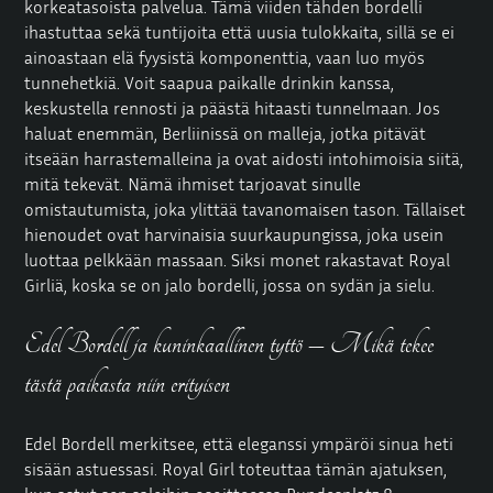
korkeatasoista palvelua. Tämä viiden tähden bordelli
ihastuttaa sekä tuntijoita että uusia tulokkaita, sillä se ei
ainoastaan elä fyysistä komponenttia, vaan luo myös
tunnehetkiä. Voit saapua paikalle drinkin kanssa,
keskustella rennosti ja päästä hitaasti tunnelmaan. Jos
haluat enemmän, Berliinissä on malleja, jotka pitävät
itseään harrastemalleina ja ovat aidosti intohimoisia siitä,
mitä tekevät. Nämä ihmiset tarjoavat sinulle
omistautumista, joka ylittää tavanomaisen tason. Tällaiset
hienoudet ovat harvinaisia suurkaupungissa, joka usein
luottaa pelkkään massaan. Siksi monet rakastavat Royal
Girliä, koska se on jalo bordelli, jossa on sydän ja sielu.
Edel Bordell ja kuninkaallinen tyttö – Mikä tekee
tästä paikasta niin erityisen
Edel Bordell merkitsee, että eleganssi ympäröi sinua heti
sisään astuessasi. Royal Girl toteuttaa tämän ajatuksen,