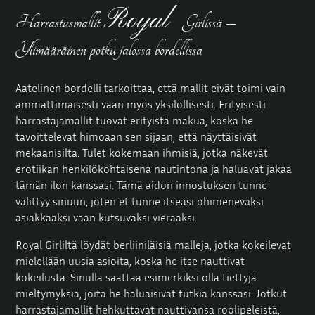
Royal
Harrastusmallit
Girlissä –
Ylimääräinen potku jalossa bordellissa
Aatelinen bordelli tarkoittaa, että mallit eivät toimi vain
ammattimaisesti vaan myös yksilöllisesti. Erityisesti
harrastajamallit
tuovat erityistä makua, koska he
tavoittelevat himoaan sen sijaan, että näyttäisivät
mekaanisilta. Tulet kokemaan ihmisiä, jotka näkevät
erotiikan henkilökohtaisena nautintona ja haluavat jakaa
tämän ilon kanssasi. Tämä aidon innostuksen tunne
välittyy sinuun, joten et tunne itseäsi ohimeneväksi
asiakkaaksi vaan kutsuvaksi vieraaksi.
Royal Girliltä löydät berliiniläisiä malleja, jotka kokeilevat
mielellään uusia asioita, koska he itse nauttivat
kokeilusta. Sinulla saattaa esimerkiksi olla tiettyjä
mieltymyksiä, joita he haluaisivat tutkia kanssasi. Jotkut
harrastajamallit hehkuttavat nauttivansa roolipeleistä,