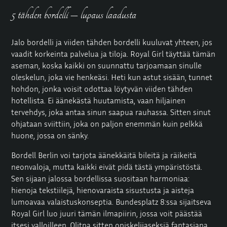
5 tähden bordelli – lupaus laadusta
Jalo bordelli ja
viiden tähden bordelli
kuuluvat yhteen, jos
vaadit korkeinta palvelua ja tiloja. Royal Girl täyttää tämän
aseman, koska kaikki on suunnattu tarjoamaan sinulle
oleskelun, joka vie henkeäsi. Heti kun astut sisään, tunnet
hohdon, jonka voisit odottaa löytyvän viiden tähden
hotellista. Ei äänekästä huutamista, vaan hiljainen
tervehdys, joka antaa sinun saapua rauhassa. Sitten sinut
ohjataan sviittiin, joka on paljon enemmän kuin pelkkä
huone, jossa on sänky.
Bordell Berlin voi tarjota äänekkäitä bileitä ja räikeitä
neonvaloja, mutta kaikki eivät pidä tästä ympäristöstä.
Sen sijaan jalossa bordellissa suositaan harmoniaa:
hienoja tekstiilejä, hienovaraista sisustusta ja aisteja
lumoavaa valaistuskonseptia. Bundesplatz 8:ssa sijaitseva
Royal Girl luo juuri tämän ilmapiirin, jossa voit päästää
itsesi valloilleen. Olitpa sitten opiskelijaseksiä fantasiana