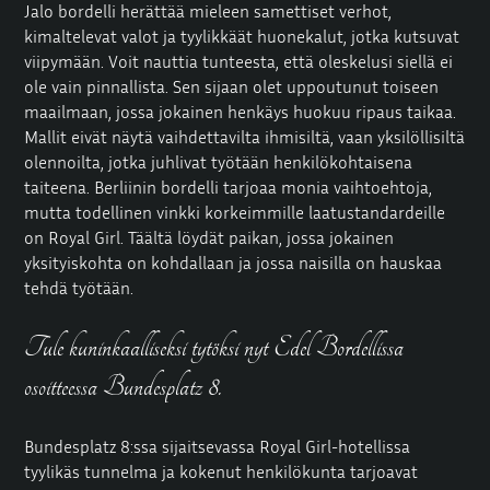
Jalo bordelli herättää mieleen samettiset verhot,
kimaltelevat valot ja tyylikkäät huonekalut, jotka kutsuvat
viipymään. Voit nauttia tunteesta, että oleskelusi siellä ei
ole vain pinnallista. Sen sijaan olet uppoutunut toiseen
maailmaan, jossa jokainen henkäys huokuu ripaus taikaa.
Mallit eivät näytä vaihdettavilta ihmisiltä, vaan yksilöllisiltä
olennoilta, jotka juhlivat työtään henkilökohtaisena
taiteena. Berliinin bordelli tarjoaa monia vaihtoehtoja,
mutta todellinen vinkki korkeimmille laatustandardeille
on Royal Girl. Täältä löydät paikan, jossa jokainen
yksityiskohta on kohdallaan ja jossa naisilla on hauskaa
tehdä työtään.
Tule kuninkaalliseksi tytöksi nyt Edel Bordellissa
osoitteessa Bundesplatz 8.
Bundesplatz 8:ssa sijaitsevassa
Royal Girl
-hotellissa
tyylikäs tunnelma ja kokenut henkilökunta tarjoavat