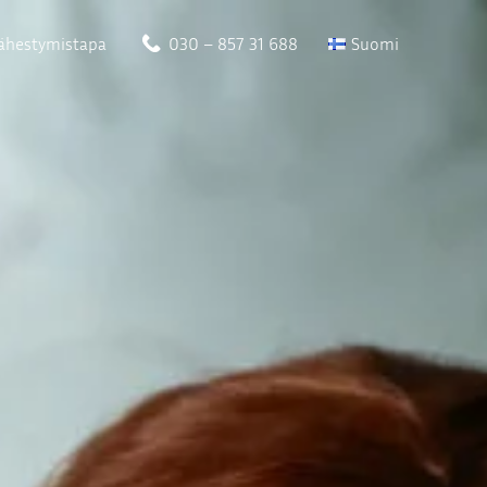
ähestymistapa
030 – 857 31 688
Suomi