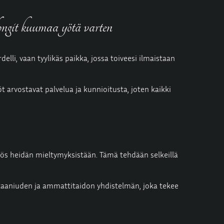
longit kuumaa yötä varten
delli, vaan
tyylikäs paikka, jossa toiveesi ilmaistaan
öt arvostavat palvelua ja kunnioitusta, joten kaikki
 myös heidän mieltymyksistään. Tämä tehdään selkeillä
ontaaniuden ja ammattitaidon yhdistelmän, joka tekee