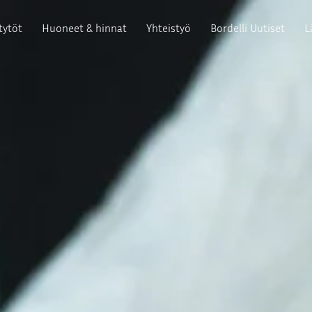
tytöt
Huoneet & hinnat
Yhteistyö
Bordelli Uutiset
L