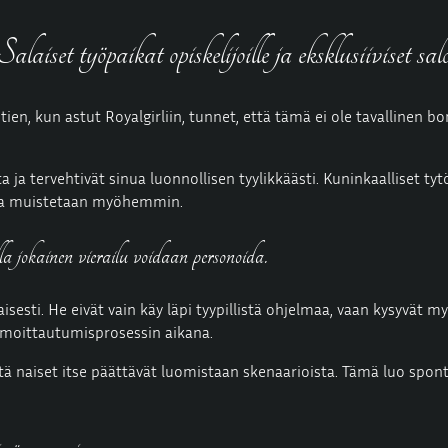
set työpaikat opiskelijoille ja eksklusiiviset sa
tien, kun astut Royalgirliin, tunnet, että tämä
ei ole
tavallinen
bor
 ja tervehtivät sinua luonnollisen tyylikkäästi. Kuninkaalliset tyt
jotka muistetaan myöhemmin.
lla jokainen vierailu voidaan personoida.
aisesti. He eivät vain käy läpi tyypillistä ohjelmaa, vaan kysyvät
ilmoittautumisprosessin aikana.
 että naiset itse päättävät luomistaan skenaarioista. Tämä luo sp