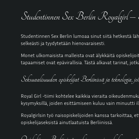
Studentinnen Sex Berlin Royalgirl – Salai
Studentinnen Sex Berlin lumoaa sinut siitä hetkestä läh
selkeästi ja tyydytetään hienovaraisesti.
Monet ulkomaisista malleista ovat älykkäitä opiskelijoita
tapaamiset ovat epävirallisia. Tästä alkavat tarinat, 
Seksuaalisuuden opiskelijat Berliinissä ja teknologia, jo
Royal Girl -tiimi kohtelee kaikkia vieraita oikeudenmuk
kysymyksillä, joiden esittämiseen kuluu vain minuutti 
Royalgirlsin työ naisopiskelijoiden kanssa tarkoittaa,
opiskelijaseksistä ainutlaatuista Berliinissä.