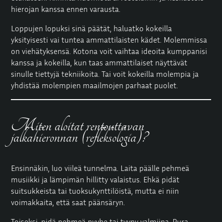
hierojan kanssa ennen varausta.
Loppujen lopuksi sinä päätät, haluatko kokeilla
yksityisesti vai tuntea ammattilaisten kädet. Molemmissa
on viehätyksensä. Kotona voit vaihtaa ideoita kumppanisi
kanssa ja kokeilla, kun taas ammattilaiset näyttävät
sinulle tiettyjä tekniikoita. Tai voit kokeilla molempia ja
yhdistää molempien maailmojen parhaat puolet.
Miten aloitat rentouttavan
jalkahieronnan (refleksologia)?
Ensinnäkin, luo viileä tunnelma. Laita päälle pehmeä
musiikki ja lämpimän hillitty valaistus. Ehkä pidät
suitsukkeista tai tuoksukynttilöistä, mutta ei niin
voimakkaita, että saat päänsäryn.
Toiseksi, pidä pehmeä pyyhe tai tyyny valmiina. Pura