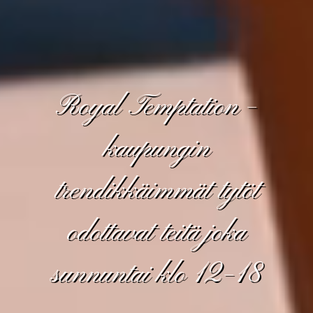
Royal Temptation –
kaupungin
trendikkäimmät tytöt
odottavat teitä joka
sunnuntai klo 12–18