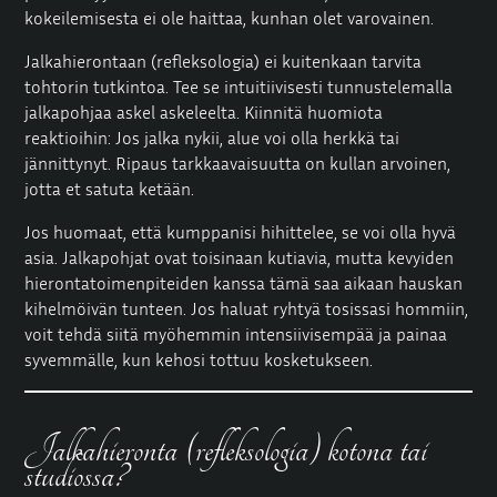
kokeilemisesta ei ole haittaa, kunhan olet varovainen.
Jalkahierontaan (refleksologia) ei kuitenkaan tarvita
tohtorin tutkintoa. Tee se intuitiivisesti tunnustelemalla
jalkapohjaa askel askeleelta. Kiinnitä huomiota
reaktioihin: Jos jalka nykii, alue voi olla herkkä tai
jännittynyt. Ripaus tarkkaavaisuutta on kullan arvoinen,
jotta et satuta ketään.
Jos huomaat, että kumppanisi hihittelee, se voi olla hyvä
asia. Jalkapohjat ovat toisinaan kutiavia, mutta kevyiden
hierontatoimenpiteiden kanssa tämä saa aikaan hauskan
kihelmöivän tunteen. Jos haluat ryhtyä tosissasi hommiin,
voit tehdä siitä myöhemmin intensiivisempää ja painaa
syvemmälle, kun kehosi tottuu kosketukseen.
Jalkahieronta (refleksologia) kotona tai
studiossa?