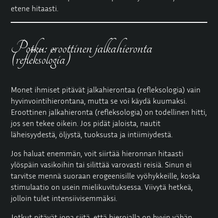
etene hitaasti.
Potku: eroottinen jalkahieronta
(refleksologia)
Monet ihmiset pitävät jalkahierontaa (refleksologia) vain
hyvinvointihierontana, mutta se voi käydä kuumaksi.
Eroottinen jalkahieronta (refleksologia) on todellinen hitti,
jos sen tekee oikein. Jos pidät jaloista, nautit
läheisyydestä, öljystä, tuoksusta ja intiimiydestä.
Jos haluat enemmän, voit siirtää hieronnan hitaasti
ylöspäin vasikoihin tai silittää varovasti reisiä. Sinun ei
tarvitse mennä suoraan erogeenisille vyöhykkeille, koska
stimulaatio on usein mielikuvituksessa. Viivytä hetkeä,
jolloin tulet intensiivisemmäksi.
Jotkut pitävät jopa siitä, että hierojalla on hyvin vähän