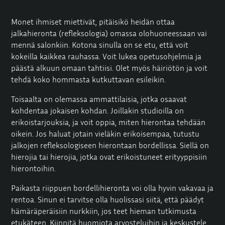
Monet ihmiset miettivät, pitäisikö heidän ottaa
jalkahieronta (refleksologia) omassa olohuoneessaan vai
mennä salonkiin. Kotona sinulla on se etu, että voit
kokeilla kaikkea rauhassa. Voit lukea opetusohjelmia ja
päästä alkuun omaan tahtiisi. Olet myös häiriötön ja voit
tehdä koko hommasta kutkuttavan esileikin.
Toisaalta on olemassa ammattilaisia, jotka osaavat
kohdentaa jokaisen kohdan. Joillakin studioilla on
erikoistarjouksia, ja voit oppia, miten hierontaa tehdään
oikein. Jos haluat jotain vieläkin erikoisempaa, tutustu
jalkojen refleksologiseen hierontaan bordellissa. Siellä on
hierojia tai hierojia, jotka ovat erikoistuneet erityyppisiin
hierontoihin.
Paikasta riippuen bordellihieronta voi olla hyvin vakavaa ja
rentoa. Sinun ei tarvitse olla huolissasi siitä, että päädyt
hämäräperäisiin nurkkiin, jos teet hieman tutkimusta
etukäteen. Kiinnitä huomiota arvosteluihin ja keskustele