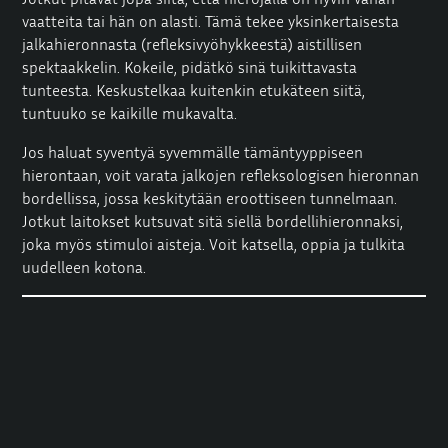
vaatteita tai hän on alasti. Tämä tekee yksinkertaisesta
jalkahieronnasta (refleksivyöhykkeestä) aistillisen
spektaakkelin. Kokeile, pidätkö sinä tuikittavasta
tunteesta. Keskustelkaa kuitenkin etukäteen siitä,
tuntuuko se kaikille mukavalta.
Jos haluat syventyä syvemmälle tämäntyyppiseen
hierontaan, voit varata jalkojen refleksologisen hieronnan
bordellissa, jossa keskitytään eroottiseen tunnelmaan.
Jotkut laitokset kutsuvat sitä siellä bordellihieronnaksi,
joka myös stimuloi aisteja. Voit katsella, oppia ja tulkita
uudelleen kotona.
Jalkojen refleksialue nHieronta
bordellissa: mitä odottaa?
Kuulostaa oudolta, mutta on todella ihmisiä, jotka