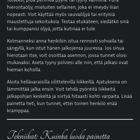
hierontaöljy, mieluiten sellainen, joka ei imeydy liian
nopeasti. Voit käyttää myös vauvaöljyä tai erityisiä
maustettuja sekoituksia. Testaa etukäteen, siedätkö sinä
tai kumppanisi öljyä, jotta kutinaa ei tule.
Kolmanneksi anna henkilön istua rennosti sohvalla tai
sängyllä, kun istut hänen jalkojensa juuressa. Jos sinua
hierotaan itse, voit osoittaa asennon, jossa tunnet olosi
mukavaksi. Aseta tyyny polviesi alle niin, että jalkasi ovat
hieman koholla.
Aloita hellävaraisilla silittelevillä liikkeillä. Ajatuksena on
lämmittää jalka ensin. Voit tehdä pyöreitä liikkeitä
jalkapohjan keskeltä ja siirtyä hitaasti kohti varpaita. Lisää
painetta heti, kun tunnet, ettei toinen henkilö enää
kramppaa.
Tekniikat: Kuinka luoda painetta