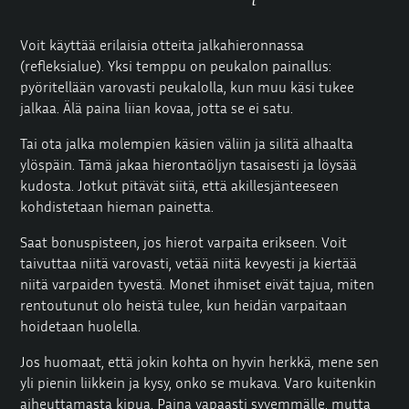
Voit käyttää erilaisia otteita jalkahieronnassa
(refleksialue). Yksi temppu on peukalon painallus:
pyöritellään varovasti peukalolla, kun muu käsi tukee
jalkaa. Älä paina liian kovaa, jotta se ei satu.
Tai ota jalka molempien käsien väliin ja silitä alhaalta
ylöspäin. Tämä jakaa hierontaöljyn tasaisesti ja löysää
kudosta. Jotkut pitävät siitä, että akillesjänteeseen
kohdistetaan hieman painetta.
Saat bonuspisteen, jos hierot varpaita erikseen. Voit
taivuttaa niitä varovasti, vetää niitä kevyesti ja kiertää
niitä varpaiden tyvestä. Monet ihmiset eivät tajua, miten
rentoutunut olo heistä tulee, kun heidän varpaitaan
hoidetaan huolella.
Jos huomaat, että jokin kohta on hyvin herkkä, mene sen
yli pienin liikkein ja kysy, onko se mukava. Varo kuitenkin
aiheuttamasta kipua. Paina vapaasti syvemmälle, mutta