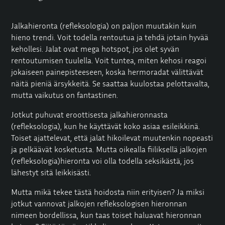
Jalkahieronta (refleksologia) on paljon muutakin kuin
hieno trendi. Voit todella rentoutua ja tehdä jotain hyvää
kehollesi. Jalat ovat mega hotspot, jos olet syvän
rentoutumisen tuulella. Voit tuntea, miten kehosi reagoi
jokaiseen painepisteeseen, koska hermoradat välittävät
näitä pieniä ärsykkeitä. Se saattaa kuulostaa pelottavalta,
mutta vaikutus on fantastinen.
Jotkut puhuvat eroottisesta jalkahieronnasta
(refleksologia), kun he käyttävät koko asiaa esileikkinä.
Toiset ajattelevat, että jalat hikoilevat muutenkin nopeasti
ja pelkäävät kosketusta. Mutta oikealla fiiliksellä jalkojen
(refleksologia)hieronta voi olla todella seksikästä, jos
lähestyt sitä leikkisästi.
Mutta mikä tekee tästä hoidosta niin erityisen? Ja miksi
jotkut vannovat jalkojen refleksologisen hieronnan
nimeen bordellissa, kun taas toiset haluavat hieronnan