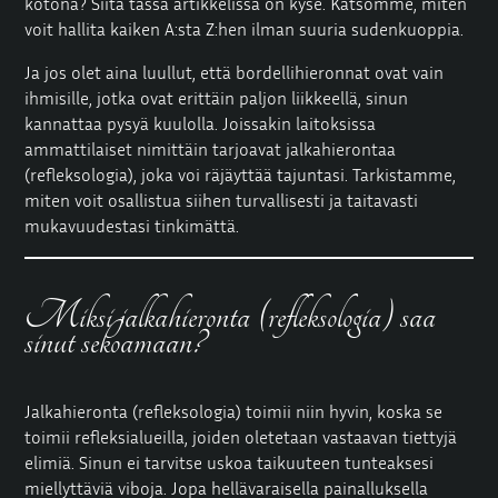
kotona? Siitä tässä artikkelissa on kyse. Katsomme, miten
voit hallita kaiken A:sta Z:hen ilman suuria sudenkuoppia.
Ja jos olet aina luullut, että bordellihieronnat ovat vain
ihmisille, jotka ovat erittäin paljon liikkeellä, sinun
kannattaa pysyä kuulolla. Joissakin laitoksissa
ammattilaiset nimittäin tarjoavat jalkahierontaa
(refleksologia), joka voi räjäyttää tajuntasi. Tarkistamme,
miten voit osallistua siihen turvallisesti ja taitavasti
mukavuudestasi tinkimättä.
Miksi jalkahieronta (refleksologia) saa
sinut sekoamaan?
Jalkahieronta (refleksologia) toimii niin hyvin, koska se
toimii refleksialueilla, joiden oletetaan vastaavan tiettyjä
elimiä. Sinun ei tarvitse uskoa taikuuteen tunteaksesi
miellyttäviä viboja. Jopa hellävaraisella painalluksella