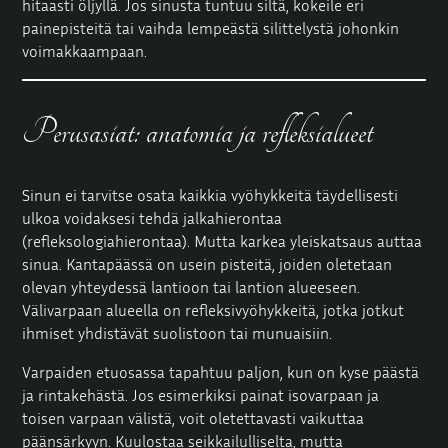
hitaasti öljyllä. Jos sinusta tuntuu siltä, kokeile eri
painepisteitä tai vaihda lempeästä silittelystä johonkin
voimakkaampaan.
Perusasiat: anatomia ja refleksialueet
Sinun ei tarvitse osata kaikkia vyöhykkeitä täydellisesti
ulkoa voidaksesi tehdä jalkahierontaa
(refleksologiahierontaa). Mutta karkea yleiskatsaus auttaa
sinua. Kantapäässä on usein pisteitä, joiden oletetaan
olevan yhteydessä lantioon tai lantion alueeseen.
Välivarpaan alueella on refleksivyöhykkeitä, jotka jotkut
ihmiset yhdistävät suolistoon tai munuaisiin.
Varpaiden etuosassa tapahtuu paljon, kun on kyse päästä
ja rintakehästä. Jos esimerkiksi painat isovarpaan ja
toisen varpaan välistä, voit oletettavasti vaikuttaa
päänsärkyyn. Kuulostaa seikkailulliselta, mutta