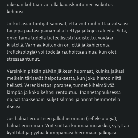
oikeaan kohtaan voi olla kauaskantoinen vaikutus
kehoosi.
Jotkut asiantuntijat sanovat, että voit rauhoittaa vatsaasi
tai jopa päätäsi painamalla tiettyjä jalkojesi alueita. Siitä,
onko tämä todella tieteellisesti todistettu, voidaan
kiistellä. Varmaa kuitenkin on, että jalkahieronta
(refleksologia) voi todella rauhoittaa sinua, kun olet
stressaantunut.
Varsinkin pitkän päivän jälkeen huomaat, kuinka jalkasi
melkein tärisevät helpotuksesta, kun joku hieroo niitä
hellästi. Verenkiertosi paranee, tunnet kihelmöivää
lämpöä ja koko kehosi rentoutuu. Ihannetapauksessa
nojaat taaksepäin, suljet silmäsi ja annat hemmotella
itseäsi.
Jos haluat eroottisen jalkahieronnan (refleksologia),
haluat enemmän. Voit soittaa kuumaa musiikkia, sytyttää
kynttilät ja pyytää kumppaniasi hieromaan jalkojasi