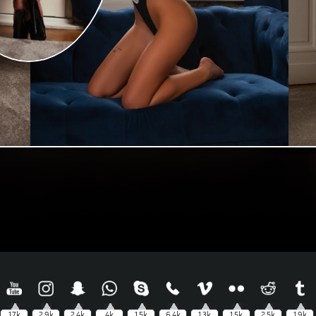
1.7k
2.9k
2.4k
4k
1.5k
6.4k
1.3k
1.5k
2.5k
1.9k