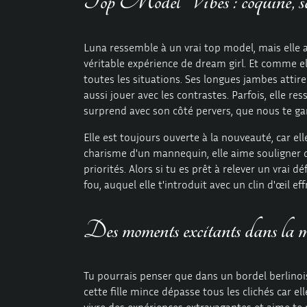
Top Model Vibes : coquine, sau
Luna ressemble à un vrai top model, mais elle 
véritable expérience de dream girl. Et comme el
toutes les situations. Ses longues jambes attir
aussi jouer avec les contrastes. Parfois, elle ress
surprend avec son côté pervers, que nous te ga
Elle est toujours ouverte à la nouveauté, car elle
charisme d'un mannequin, elle aime souligner q
priorités. Alors si tu es prêt à relever un vrai 
fou, auquel elle t'introduit avec un clin d'œil eff
Des moments excitants dans la m
Tu pourrais penser que dans un
bordel
berlinoi
cette fille mince dépasse tous les clichés car el
vivre des expériences extravagantes et aime te 