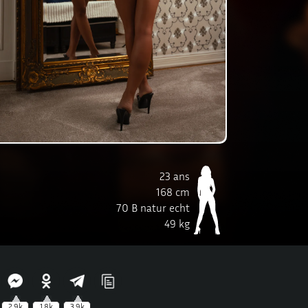
23 ans
168 cm
70 B natur echt
49 kg
2.9k
1.8k
3.9k