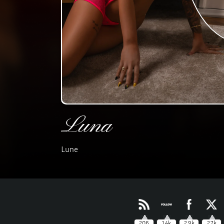
Luna
Lune
206
1.4k
2.9k
2.7k