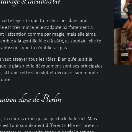
vage et inoubliable
a cette légèreté que tu recherches dans une
le est très mince, elle s'adapte parfaitement à
ent l'attention comme par magie, mais elle aime
emble à la gentille fille d'à côté, et soudain, elle te
rantissons que tu n'oublieras pas.
 veut essayer tous les rôles. Bien qu'elle ait le
ue le plaisir et le dévouement sont ses principales
défi, attrape cette slim slut et découvre son monde
ronté.
aison close de Berlin
s, tu n'auras droit qu'au spectacle habituel. Mais
le est tout simplement différente. Elle est prête à
montrer qu'une visite dans un bordel n'est pas