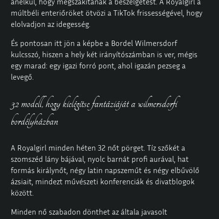
anélkül, hogy megszakítanák a beszélgetést. A Royalgirl a
múltbéli enteriőröket ötvözi a TikTok frissességével, hogy
elolvadjon az idegesség.
És pontosan itt jön a képbe a Bordel Wilmersdorf
kulcsszó, hiszen a hely két irányítószámban is ver, mégis
egy marad: egy igazi forró pont, ahol igazán pezseg a
levegő.
32 modell, hogy kielégítse fantáziáját a wilmersdorfi
bordélyházban
A Royalgirl minden héten 32 nőt pörget. Tíz szőkét a
szomszéd lány bájával, nyolc barnát profi aurával, hat
formás királynőt, négy latin napszeműt és négy elbűvölő
ázsiait, mindezt művészeti konferenciák és divatblogok
között.
Minden nő szabadon dönthet az általa javasolt