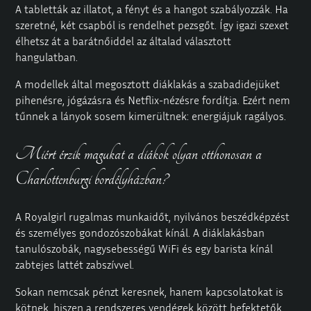
A tabletták az illatot, a fényt és a hangot szabályozzák. Ha
szeretné, két csapból is rendelhet pezsgőt. Így igazi szexet
élhetsz át a barátnőiddel az általad választott
hangulatban.
A modellek által megosztott diáklakás a szabadidejüket
pihenésre, jógázásra és Netflix-nézésre fordítja. Ezért nem
tűnnek a lányok sosem kimerültnek: energiájuk ragályos.
Miért érzik magukat a diákok olyan otthonosan a
Charlottenburgi bordélyházban?
A Royalgirl rugalmas munkaidőt, nyilvános beszédképzést
és személyes gondozószobákat kínál.
A diáklakásban
tanulószobák, nagysebességű WiFi és egy barista kínál
zabtejes lattét zabszívvel.
Sokan nemcsak pénzt keresnek, hanem kapcsolatokat is
kötnek, hiszen a rendszeres vendégek között befektetők,