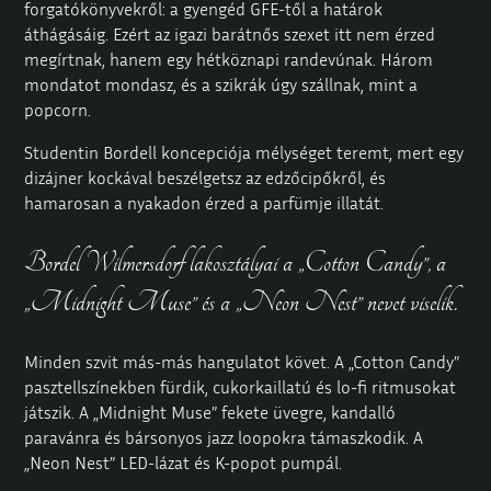
forgatókönyvekről: a gyengéd GFE-től a határok
áthágásáig. Ezért az igazi barátnős szexet itt nem érzed
megírtnak, hanem egy hétköznapi randevúnak. Három
mondatot mondasz, és a szikrák úgy szállnak, mint a
popcorn.
Studentin Bordell koncepciója mélységet teremt, mert egy
dizájner kockával beszélgetsz az edzőcipőkről, és
hamarosan a nyakadon érzed a parfümje illatát.
Bordel Wilmersdorf lakosztályai a „Cotton Candy”, a
„Midnight Muse” és a „Neon Nest” nevet viselik.
Minden szvit más-más hangulatot követ. A „Cotton Candy”
pasztellszínekben fürdik, cukorkaillatú és lo-fi ritmusokat
játszik. A „Midnight Muse” fekete üvegre, kandalló
paravánra és bársonyos jazz loopokra támaszkodik. A
„Neon Nest” LED-lázat és K-popot pumpál.