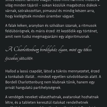
világ minden tájáról – sokan közülük magabiztos diákok –
várnak, szórakozottan, pimaszul és mindig készen arra,
hogy kielégítsék minden úriember vágyait.
A falak kéken, aranyban és szilvában izzanak, a ritmusok
feldübörögnek, és máris érzed: itt kezdődik egy történet,
amit nem tudsz megmagyarázni egy algoritmusnak.
A Charlottenburg bordélyház olyan, mint egy titkos
éjszakai játszótér.
Hallod a lassú csapdát, látod a tükrös mennyezetet, érzed
a tonkabab illatát… mindezt egyetlen szívdobbanás alatt. A
Bordell Charlottenburg nem klubnak tűnik, hanem egy
privát hangulatú partihelyiségnek.
A vendégek neveket választhatnak, avatarokat hozhatnak
létre, és a tableten keresztül italokat rendelhetnek