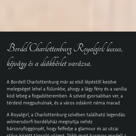
Bordel Charlottenburg Royalgirl: luxus,
kéjvágy és a diákbérlet varázsa.
A Bordell Charlottenburg már az első lépéstől kezdve
melegséget lehel a fülünkbe, ahogy a lágy fény és a vanília
köd lebeg a fogadóteremben. A szíved gyorsabban ver, a
térdeid megpuhulnak, és a város odakint néma marad.
A
Royalgirl
, a Charlottenburg szívében található legendás
wilmersdorfi bordélyház megnyitja nehéz
bársonyfüggönyét, hogy felfedje a glamour és az utcai
stílus között táncoló világot. Több mint harminc modell a