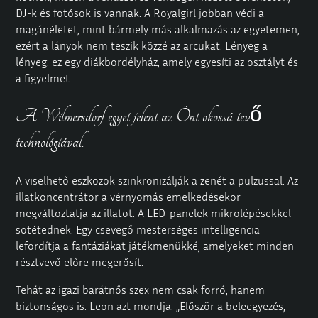
DJ-k és fotósok is vannak. A Royalgirl jobban védi a
magánéletet, mint bármely más alkalmazás az egyetemen,
ezért a lányok nem teszik közzé az arcukat. Lényeg a
lényeg: ez egy diákbordélyház, amely egyesíti az osztályt és
a figyelmet.
A Wilmersdorf egyet jelent az Önt okossá tevő
technológiával.
A viselhető eszközök szinkronizálják a zenét a pulzussal. Az
illatkoncentrátor a vérnyomás emelkedésekor
megváltoztatja az illatot. A LED-panelek mikrolépésekkel
sötétednek. Egy csevegő mesterséges intelligencia
lefordítja a fantáziákat játékmenükké, amelyeket minden
résztvevő előre megerősít.
Tehát az igazi barátnős szex nem csak forró, hanem
biztonságos is. Leon azt mondja: „Először a beleegyezés,