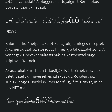
aztán a varázslat”. A bloggerek a Royalgirl-t Berlin okos
bordélyházának nevezik.
A Charlottenburgi bordélyház fényűző diszkrécióval
ragyog
Külön parkolóhelyek, akusztikus ajtók, semleges receptek.
A kamerák csak az előszobát filmezik, a lakosztályt soha. A
vendégek álneveket választanak, és készpénzzel vagy
kriptoval fizetnek.
Az adatokat Zürichben titkosítják. Ezért térnek vissza az
üzleti vezetők, művészek és játékosok a Royalgirlhöz.
Tudják, hogy a Bordel Wilmersdorf úgy őrzi a titkát, mint
egy NFT mag.
Szex igazi barátnőkkel háttérmenüként.