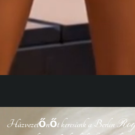
Roy
Házvezetőnőt keresünk a Berlin