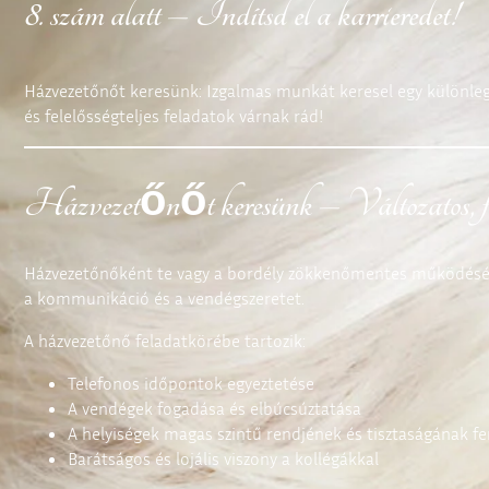
8. szám alatt – Indítsd el a karrieredet!
Házvezetőnőt keresünk: Izgalmas munkát keresel egy különleg
és felelősségteljes feladatok várnak rád!
Házvezetőnőt keresünk –
Változatos
,
Házvezetőnőként te vagy a bordély zökkenőmentes működésének
a kommunikáció és a vendégszeretet.
A házvezetőnő feladatkörébe tartozik:
Telefonos időpontok egyeztetése
A vendégek fogadása és elbúcsúztatása
A helyiségek magas szintű rendjének és tisztaságának f
Barátságos és lojális viszony a kollégákkal