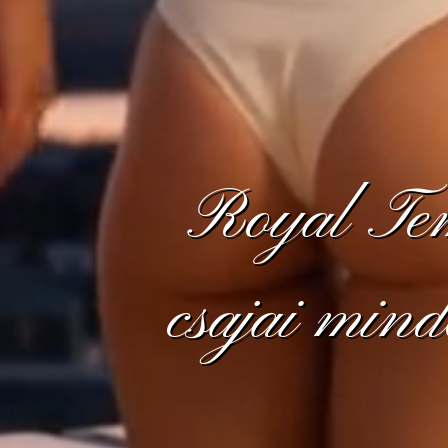
Royal Tem
csajai min