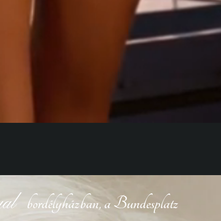
al
bordélyházban, a Bundesplatz