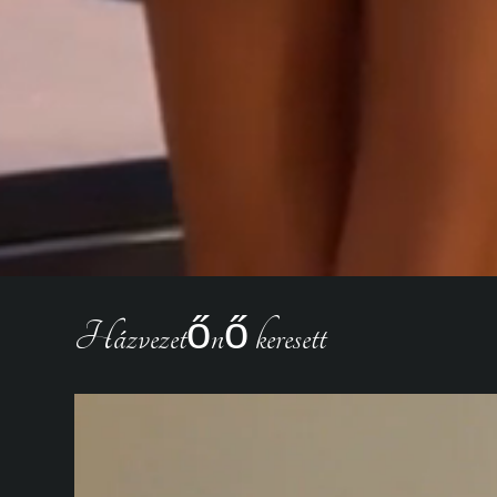
Házvezetőnő keresett