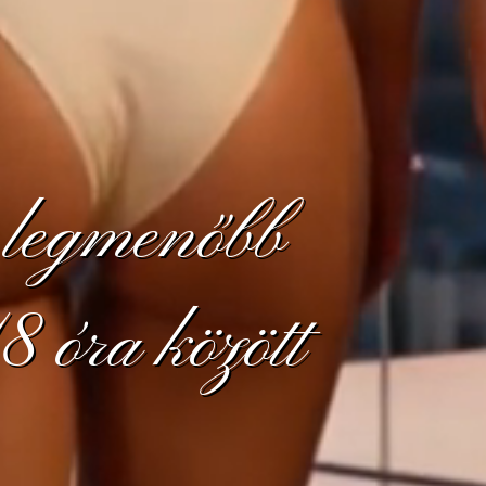
 legmenőbb
 óra között