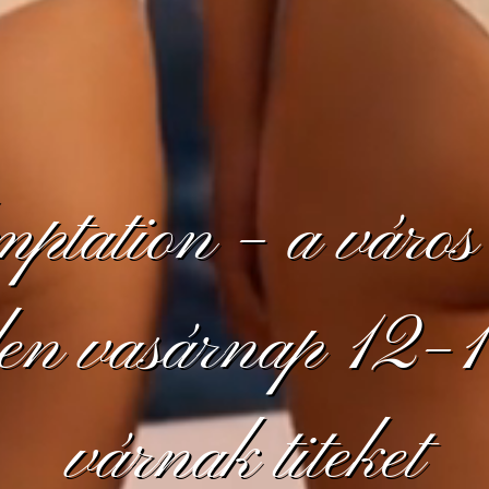
ptation – a város
den vasárnap 12–18
várnak titeket