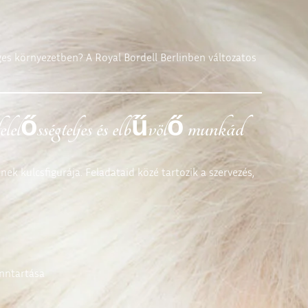
es környezetben? A Royal Bordell Berlinben változatos
 felelősségteljes és elbűvölő munkád
 kulcsfigurája. Feladataid közé tartozik a szervezés,
enntartása