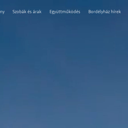
ány
Szobák és árak
Együttműködés
Bordélyház hírek