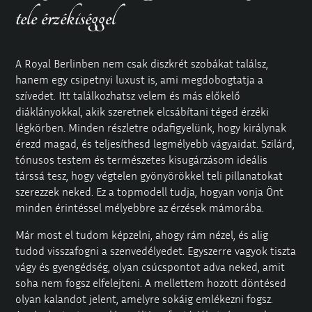
tele érzékiséggel
A Royal Berlinben nem csak diszkrét szobákat találsz,
hanem egy csipetnyi luxust is, ami megdobogtatja a
szívedet. Itt találkozhatsz velem és más előkelő
diáklányokkal, akik szeretnek elcsábítani téged érzéki
légkörben. Minden részletre odafigyelünk, hogy királynak
érezd magad, és teljesíthesd legmélyebb vágyaidat. Szilárd,
tónusos testem és természetes kisugárzásom ideális
társsá tesz, hogy végtelen gyönyörökkel teli pillanatokat
szerezzek neked. Ez a
topmodell
tudja, hogyan vonja Önt
minden érintéssel mélyebbre az érzések mámorába.
Már most el tudom képzelni, ahogy rám nézel, és alig
tudod visszafogni a szenvedélyedet. Egyszerre vagyok tiszta
vágy és gyengédség, olyan csúcspontot adva neked, amit
soha nem fogsz elfelejteni. A mellettem hozott döntésed
olyan kalandot jelent, amelyre sokáig emlékezni fogsz.