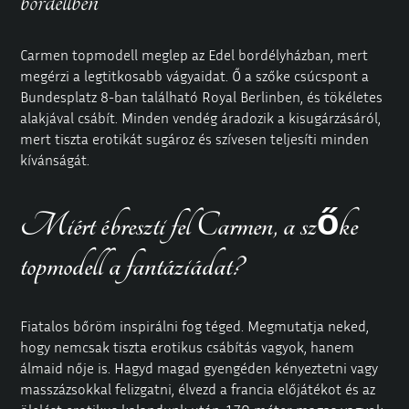
bordellben
Carmen topmodell meglep az Edel bordélyházban, mert
megérzi a legtitkosabb vágyaidat. Ő a szőke csúcspont a
Bundesplatz 8-ban található Royal Berlinben, és tökéletes
alakjával csábít. Minden vendég áradozik a kisugárzásáról,
mert tiszta erotikát sugároz és szívesen teljesíti minden
kívánságát.
Miért ébreszti fel Carmen, a szőke
topmodell a fantáziádat?
Fiatalos bőröm inspirálni fog téged. Megmutatja neked,
hogy nemcsak tiszta erotikus csábítás vagyok, hanem
álmaid nője is. Hagyd magad gyengéden kényeztetni vagy
masszázsokkal felizgatni, élvezd a francia előjátékot és az