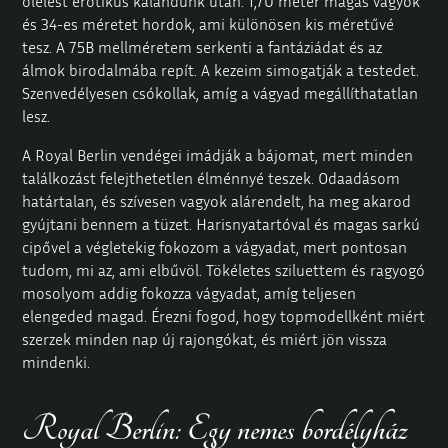
ölelést erotikus kalandunk után. 1,70 méter magas vagyok
és 34-es méretet hordok, ami különösen kis méretűvé
tesz. A 75B mellméretem serkenti a fantáziádat és az
álmok birodalmába repít. A kezeim simogatják a testedet.
Szenvedélyesen csókollak, amíg a vágyad megállíthatatlan
lesz.
A
Royal Berlin
vendégei imádják a bájomat, mert minden
találkozást felejthetetlen élménnyé teszek. Odaadásom
határtalan, és szívesen vagyok alárendelt, ha meg akarod
gyújtani bennem a tüzet. Harisnyatartóval és magas sarkú
cipővel a végletekig fokozom a vágyadat, mert pontosan
tudom, mi az, ami elbűvöl. Tökéletes sziluettem és ragyogó
mosolyom addig fokozza vágyadat, amíg teljesen
elengeded magad. Érezni fogod, hogy topmodellként miért
szerzek minden nap új rajongókat, és miért jön vissza
mindenki.
Royal Berlin: Egy nemes bordélyház