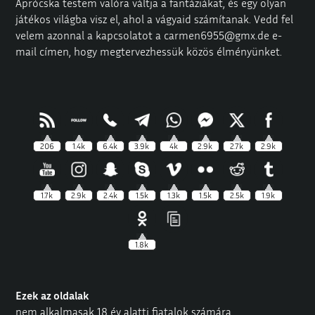
Aprócska testem valóra váltja a fantáziákat, és egy olyan
játékos világba visz el, ahol a vágyaid számítanak. Vedd fel
velem azonnal a kapcsolatot a
carmen6955@gmx.de
e-
mail címen, hogy megtervezhessük közös élményünket.
206
1.4k
6.4k
3.9k
4k
2.9k
2.7k
2.9k
1.7k
2.9k
2.4k
1.5k
1.3k
1.5k
2.5k
1.9k
1.8k
Ezek az oldalak
nem alkalmasak 18 év alatti fiatalok számára.