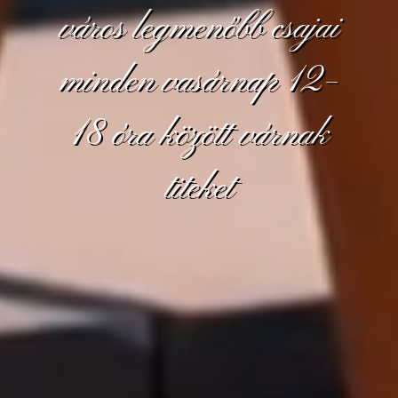
város legmenőbb csajai
minden vasárnap 12–
18 óra között várnak
titeket