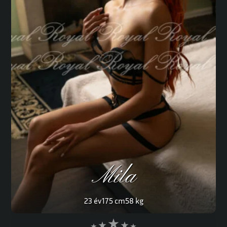
Mila
23 év
175 cm
58 kg