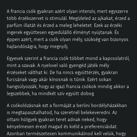
A francia csók gyakran azért olyan intenzív, mert egyszerre
több érzékszervet is stimulál. Megízleled az ajkakat, érzed a
parfüm illatát és érzed a meleg leheletet. Ezek az érzéki
ingerek együttesen egyedülálló élményt nyújtanak. És
éppen azért, mert a csók olyan mély, szükség van bizonyos
hajlandóságra, hogy megnyílj.
Egyesek szerint a francia csók többet mond a kapcsolatról,
mint a szavak. A nyelvvel való gyengéd játék mély
érzéseket válthat ki. De ha nincs együttérzés, gyakran
furcsának vagy akár kínosnak is tűnik. Ezért sokan
hangsúlyozzák, hogy az igazi francia csókok mindig akkor a
legszebbek, ha mindkét szív együtt dobog.
A csókolózásnak ezt a formáját a berlini
bordélyházakban
is megtapasztalhatod, ha szeretnél belekeveredni. Az
ottani hölgyek gyakran teret adnak neked, hogy
kényelmesen érezd magad és kiéld a preferenciáidat.
Azonban természetesen kommunikálnod kell velük, hogy