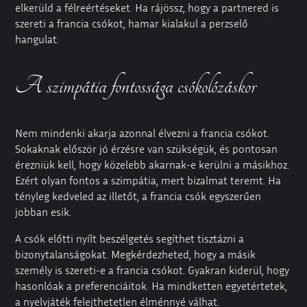
elkerüld a félreértéseket. Ha rájössz, hogy a partnered is
szereti a francia csókot, hamar kialakul a perzselő
hangulat.
A szimpátia fontossága csókolózáskor
Nem mindenki akarja azonnal élvezni a francia csókot.
Sokaknak először jó érzésre van szükségük, és pontosan
érezniük kell, hogy közelebb akarnak-e kerülni a másikhoz.
Ezért olyan fontos a szimpátia, mert bizalmat teremt. Ha
tényleg kedveled az illetőt, a francia csók egyszerűen
jobban esik.
A csók előtti nyílt beszélgetés segíthet tisztázni a
bizonytalanságokat. Megkérdezheted, hogy a másik
személy is szereti-e a francia csókot. Gyakran kiderül, hogy
hasonlóak a preferenciáitok. Ha mindketten egyetértetek,
a nyelvjáték felejthetetlen élménnyé válhat.