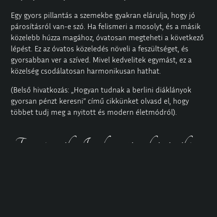
Egy gyors pillantás a szemekbe gyakran elárulja, hogy jó
párosításról van-e szó. Ha felismeri a mosolyt, és a másik
közelebb húzza magához, óvatosan megteheti a következő
lépést. Ez az óvatos közeledés növeli a feszültséget, és
gyorsabban ver a szíved. Mivel kedvelitek egymást, ez a
közelség csodálatosan harmonikusan hathat.
(Belső hivatkozás: „Hogyan tudnak a berlini diáklányok
gyorsan pénzt keresni” című cikkünket olvasd el, hogy
többet tudj meg a nyitott és modern életmódról).
Francia csók: Izgalmas tények és érzéki
részletek
A francia csók nagyon különböző reakciókat válthat ki.
Vannak, akik azonnal libabőrösek lesznek, míg mások