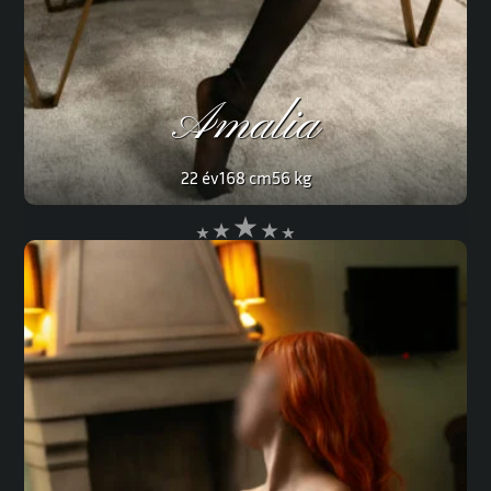
Amalia
22 év
168 cm
56 kg