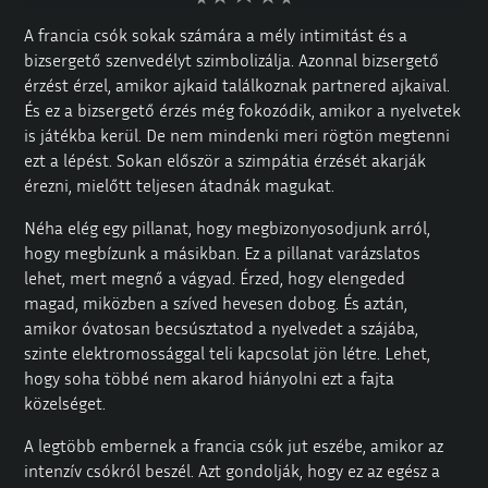
A francia csók sokak számára a mély intimitást és a
bizsergető szenvedélyt szimbolizálja. Azonnal bizsergető
érzést érzel, amikor ajkaid találkoznak partnered ajkaival.
És ez a bizsergető érzés még fokozódik, amikor a nyelvetek
is játékba kerül. De nem mindenki meri rögtön megtenni
ezt a lépést. Sokan először a szimpátia érzését akarják
érezni, mielőtt teljesen átadnák magukat.
Néha elég egy pillanat, hogy megbizonyosodjunk arról,
hogy megbízunk a másikban. Ez a pillanat varázslatos
lehet, mert megnő a vágyad. Érzed, hogy elengeded
magad, miközben a szíved hevesen dobog. És aztán,
amikor óvatosan becsúsztatod a nyelvedet a szájába,
szinte elektromossággal teli kapcsolat jön létre. Lehet,
hogy soha többé nem akarod hiányolni ezt a fajta
közelséget.
A legtöbb embernek a francia csók jut eszébe, amikor az
intenzív csókról beszél. Azt gondolják, hogy ez az egész a