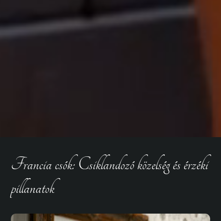
Francia csók: Csiklandozó közelség és érzéki
pillanatok