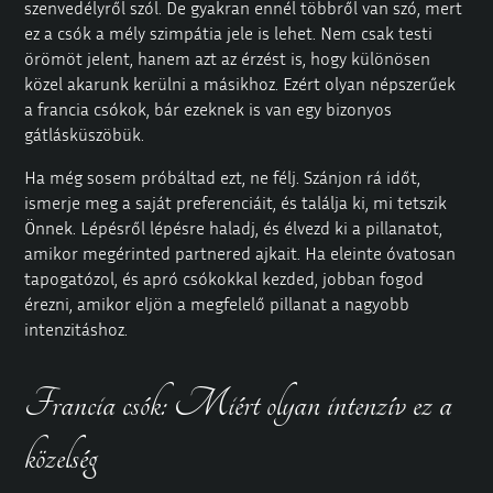
szenvedélyről szól. De gyakran ennél többről van szó, mert
ez a csók a mély szimpátia jele is lehet. Nem csak testi
örömöt jelent, hanem azt az érzést is, hogy különösen
közel akarunk kerülni a másikhoz. Ezért olyan népszerűek
a francia csókok, bár ezeknek is van egy bizonyos
gátlásküszöbük.
Ha még sosem próbáltad ezt, ne félj. Szánjon rá időt,
ismerje meg a saját preferenciáit, és találja ki, mi tetszik
Önnek. Lépésről lépésre haladj, és élvezd ki a pillanatot,
amikor megérinted partnered ajkait. Ha eleinte óvatosan
tapogatózol, és apró csókokkal kezded, jobban fogod
érezni, amikor eljön a megfelelő pillanat a nagyobb
intenzitáshoz.
Francia csók: Miért olyan intenzív ez a
közelség