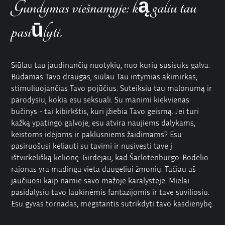
Gundymas viešnamyje: ką galiu tau
pasiūlyti.
Siūlau tau jaudinančių nuotykių, nuo kurių susisuks galva.
Būdamas Tavo draugas, siūlau Tau intymias akimirkas,
stimuliuojančias Tavo pojūčius. Suteiksiu tau malonumą ir
parodysiu, kokia esu seksuali. Su manimi kiekvienas
bučinys - tai kibirkštis, kuri įžiebia Tavo geismą. Jei turi
kažką ypatingo galvoje, esu atvira naujiems dalykams,
keistoms idėjoms ir
paklusniems žaidimams
? Esu
pasiruošusi keliauti su tavimi ir nusivesti tave į
ištvirkėlišką kelionę. Girdėjau, kad Šarlotenburgo-Bodelio
rajonas yra madinga vieta daugeliui žmonių. Tačiau aš
jaučiuosi kaip namie savo mažoje karalystėje. Mielai
pasidalysiu tavo laukinėmis fantazijomis ir tave suviliosiu.
Esu gyvas tornadas, mėgstantis sutrikdyti tavo kasdienybę.