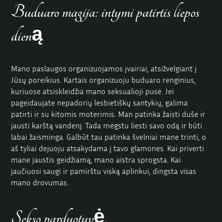
Buduaro magija: intymi patirtis liepos
dieną
Mano paslaugos organizuojamos įvairiai, atsižvelgiant į
Jūsų poreikius. Kartais organizuoju buduaro renginius,
kuriuose atsiskleidžia mano seksualioji pusė. Jei
pageidaujate nepadorių lesbietiškų santykių, galima
patirti ir su kitomis moterimis. Man patinka žaisti duše ir
jausti karštą vandenį. Tada mėgstu liesti savo odą ir būti
labai žaisminga. Galbūt tau patinka švelniai mane trinti, o
aš
tyliai
dejuoju atsakydama į tavo glamones. Kai priverti
mane jaustis geidžiamą, mano aistra sprogsta. Kai
jaučiuosi saugi ir pamirštu viską aplinkui, dingsta visas
mano drovumas.
Sekso parduotuvė.