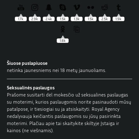
1.7k
2.9k
2.4k
1.5k
1.3k
1.5k
2.5k
1.9k
1.8k
Šiuose puslapiuose
netinka jaunesniems nei 18 metų jaunuoliams.
Seksualinės paslaugos
Prašome susitarti dėl mokesčio už seksualines paslaugas
su moterimi, kurios paslaugomis norite pasinaudoti mūsų
patalpose, ir tiesiogiai su ja atsiskaityti. Royal Agency
nedalyvauja keičiantis paslaugomis su jūsų pasirinkta
moterimi. Plačiau apie tai skaitykite skiltyje
Įstaiga ir
kainos
(ne viešnamis).