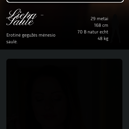
Liepa -
Saulė
29 metai
168 cm
70 B natur echt
Erotinė gegužės mėnesio
48 kg
saulė.