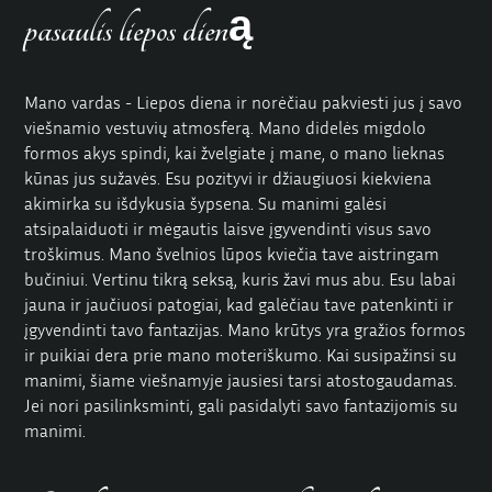
pasaulis liepos dieną
Mano vardas - Liepos diena ir norėčiau pakviesti jus į savo
viešnamio vestuvių atmosferą. Mano didelės migdolo
formos akys spindi, kai žvelgiate į mane, o mano lieknas
kūnas jus sužavės. Esu pozityvi ir džiaugiuosi kiekviena
akimirka su išdykusia šypsena. Su manimi galėsi
atsipalaiduoti ir mėgautis laisve įgyvendinti visus savo
troškimus. Mano švelnios lūpos kviečia tave aistringam
bučiniui. Vertinu tikrą seksą, kuris žavi mus abu. Esu labai
jauna ir jaučiuosi patogiai, kad galėčiau tave patenkinti ir
įgyvendinti tavo fantazijas. Mano krūtys yra gražios formos
ir puikiai dera prie mano moteriškumo. Kai susipažinsi su
manimi, šiame viešnamyje jausiesi tarsi atostogaudamas.
Jei nori pasilinksminti, gali pasidalyti savo fantazijomis su
manimi.