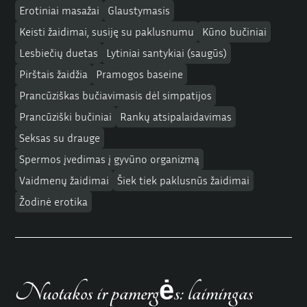
Erotiniai masažai
Glaustymasis
Keisti žaidimai, susiję su paklusnumu
Kūno bučiniai
Lesbiečių duetas
Lytiniai santykiai (saugūs)
Pirštais žaidžia
Pramogos baseine
Prancūziškas bučiavimasis dėl simpatijos
Prancūziški bučiniai
Rankų atsipalaidavimas
Seksas su drauge
Spermos įvedimas į gyvūno organizmą
Vaidmenų žaidimai
Šiek tiek paklusnūs žaidimai
Žodinė erotika
Nuotakos ir pamergės: laimingas