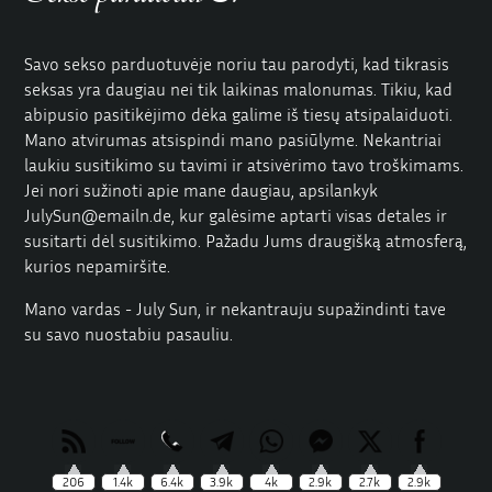
Savo sekso parduotuvėje noriu tau parodyti, kad tikrasis
seksas yra daugiau nei tik laikinas malonumas. Tikiu, kad
abipusio pasitikėjimo dėka galime iš tiesų atsipalaiduoti.
Mano atvirumas atsispindi mano pasiūlyme. Nekantriai
laukiu susitikimo su tavimi ir atsivėrimo tavo troškimams.
Jei nori sužinoti apie mane daugiau,
apsilankyk
JulySun@emailn.de, kur
galėsime aptarti visas detales ir
susitarti dėl susitikimo. Pažadu Jums draugišką atmosferą,
kurios nepamiršite.
Mano vardas - July Sun, ir nekantrauju supažindinti tave
su savo nuostabiu pasauliu.
206
1.4k
6.4k
3.9k
4k
2.9k
2.7k
2.9k