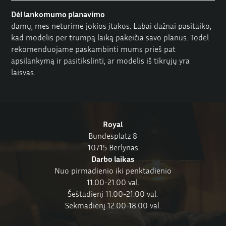
Dėl lankomumo planavimo
damų, mes neturime jokios įtakos. Labai dažnai pasitaiko,
kad modelis per trumpą laiką pakeičia savo planus. Todėl
rekomenduojame paskambinti mums prieš pat
apsilankymą ir pasitikslinti, ar modelis iš tikrųjų yra
laisvas.
Royal
Bundesplatz 8
10715 Berlynas
Darbo laikas
Nuo pirmadienio iki penktadienio
11.00-21.00 val.
Šeštadienį 11.00-21.00 val.
Sekmadienį 12.00-18.00 val.