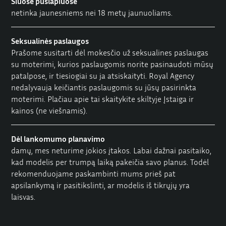
Šiuose puslapiuose
netinka jaunesniems nei 18 metų jaunuoliams.
Seksualinės paslaugos
Prašome susitarti dėl mokesčio už seksualines paslaugas
su moterimi, kurios paslaugomis norite pasinaudoti mūsų
patalpose, ir tiesiogiai su ja atsiskaityti. Royal Agency
nedalyvauja keičiantis paslaugomis su jūsų pasirinkta
moterimi. Plačiau apie tai skaitykite skiltyje
Įstaiga ir
kainos
(ne viešnamis).
Dėl lankomumo planavimo
damų, mes neturime jokios įtakos. Labai dažnai pasitaiko,
kad modelis per trumpą laiką pakeičia savo planus. Todėl
rekomenduojame paskambinti mums prieš pat
apsilankymą ir pasitikslinti, ar modelis iš tikrųjų yra
laisvas.