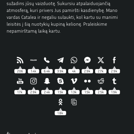
sužadins jūsų vaizduotę. Sukursiu atpalaiduojančią
atmosferą, kuri privers Jus pamiršti kasdienybę. Mano
vardas Catalea ir negaliu sulaukti, kol kartu su manimi
leisitės į šią nuotykių kupiną kelionę. Praleiskime
nepamirštamą laiką kartu.
206
1.4k
6.4k
3.9k
4k
2.9k
2.7k
2.9k
1.7k
2.9k
2.4k
1.5k
1.3k
1.5k
2.5k
1.9k
1.8k