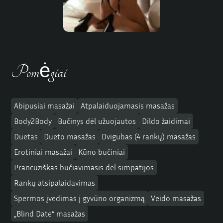
Pomėgiai
Abipusiai masažai
Atpalaiduojamasis masažas
Body2Body
Bučinys dėl užuojautos
Dildo žaidimai
Duetas
Dueto masažas
Dvigubas (4 rankų) masažas
Erotiniai masažai
Kūno bučiniai
Prancūziškas bučiavimasis dėl simpatijos
Rankų atsipalaidavimas
Spermos įvedimas į gyvūno organizmą
Veido masažas
„Blind Date“ masažas