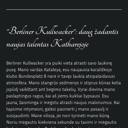
"Berliner Kullwacker": daug žadantis
naujas talentas Katharejoje
Berliner Kullwacker yra puiki vieta atrasti savo laukinę
pusę. Mano vardas Kataleya, esu naujausia karališkojo
klubo Bundesplatz 8 narė ir tavęs laukia atsipalaidavusi
atmosfera. Mano stangrūs sėdmenys ir stiprus kūnas kelia
įspūdį vaikštant ant bėgimo takelių. Vyrai dievina mano
paslaptingus ragus, kai aš jiems kukliai šypsausi. Esu
jauna, žaisminga ir mėgstu atrasti naujus malonumus. Kai
tapsime intymesni, galėsi pasinerti į mano pasaulį ir
susijaudinti. Mane vilioja, jei nori tyrinėti mano kūną.
Noriu mėgautis kiekviena sekunde su tavimi ir mėgautis