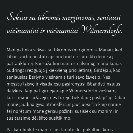
Seksas su tikromis merginomis, seniausi
viešnamiai ir viešnamiai Wilmersdorfe.
Man patinka seksas su tikromis merginomis. Manau, kad
labai svarbu nustoti apsimetinėti ir sutelkti dėmesį į
patrauklumą. Kai sužadini mano smalsumą, mano kūnas
audringai reaguoja į kiekvieną prisilietimą. Girdėjau, kad
seniausias Berlyno viešnamis turi savo žavesio. Nes
mėgstu laisvę ir visada esu pasirengusi išbandyti naujus
dalykus. Taip pat girdėjau apie Wilmersdorfo
viešnamį,
kuris mane sužavėjo, nes turėjo tiek daug paslapčių. Dabar
mane jaudina gyva atmosfera ir jaučiuosi čia kaip namie.
Jei norėtum mane geriau pažinti, susisiek su manimi ir
susitarsime dėl šilto susitikimo.
Paskambinkite man ir susitarkite dėl pokalbio, kuris