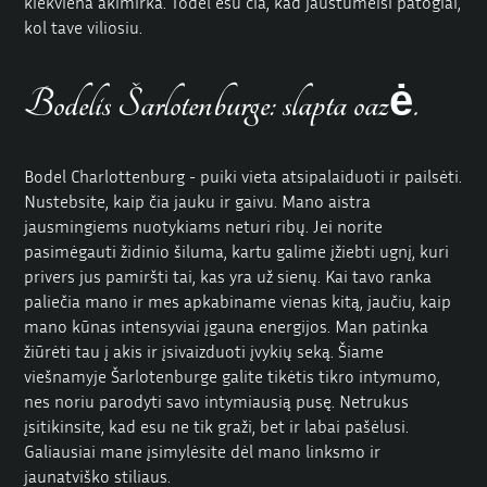
kiekviena akimirka. Todėl esu čia, kad jaustumeisi patogiai,
kol tave viliosiu.
Bodelis Šarlotenburge: slapta oazė.
Bodel Charlottenburg - puiki vieta atsipalaiduoti ir pailsėti.
Nustebsite, kaip čia jauku ir gaivu. Mano aistra
jausmingiems nuotykiams neturi ribų. Jei norite
pasimėgauti židinio šiluma, kartu galime įžiebti ugnį, kuri
privers jus pamiršti tai, kas yra už sienų. Kai tavo ranka
paliečia mano ir mes apkabiname vienas kitą, jaučiu, kaip
mano kūnas intensyviai įgauna energijos. Man patinka
žiūrėti tau į akis ir įsivaizduoti įvykių seką. Šiame
viešnamyje Šarlotenburge galite tikėtis tikro intymumo,
nes noriu parodyti savo intymiausią pusę. Netrukus
įsitikinsite, kad esu ne tik graži, bet ir labai pašėlusi.
Galiausiai mane įsimylėsite dėl mano linksmo ir
jaunatviško stiliaus.