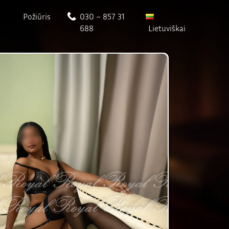
Požiūris
030 – 857 31
688
Lietuviškai