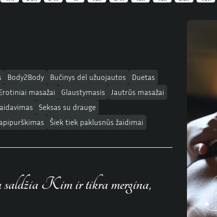
s
Body2Body
Bučinys dėl užuojautos
Duetas
Erotiniai masažai
Glaustymasis
Jautrūs masažai
laidavimas
Seksas su drauge
 apipurškimas
Šiek tiek paklusnūs žaidimai
 saldžia Kim ir tikra mergina,