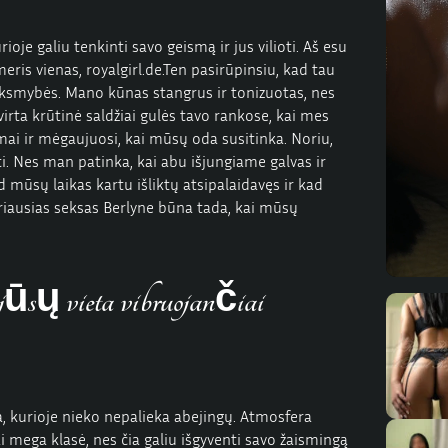
ioje galiu tenkinti savo geismą ir jus vilioti. Aš esu
meris vienas,
royalgirl.de.
Ten pasirūpinsiu, kad tau
inksmybės. Mano kūnas stangrus ir tonizuotas, nes
irta krūtinė saldžiai gulės tavo rankose, kai mes
imai ir mėgaujuosi, kai mūsų oda susitinka. Noriu,
i. Nes man patinka, kai abu išjungiame galvas ir
 mūsų laikas kartu išliktų atsipalaidavęs ir kad
riausias seksas Berlyne būna tada, kai mūsų
 jūsų vieta vibruojančiai
ta, kurioje nieko nepalieka abejingų. Atmosfera
ai mega klasė, nes čia galiu išgyventi savo žaismingą