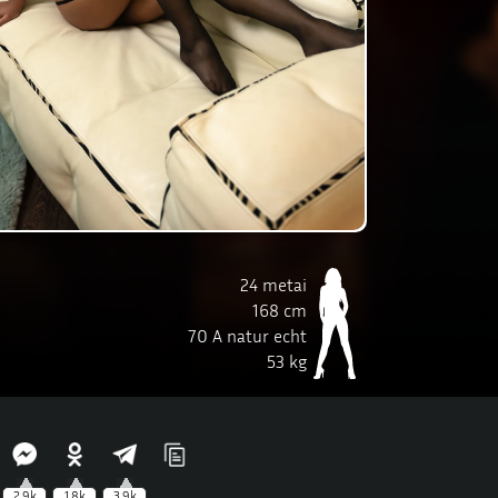
24 metai
168 cm
70 A natur echt
53 kg
2.9k
1.8k
3.9k