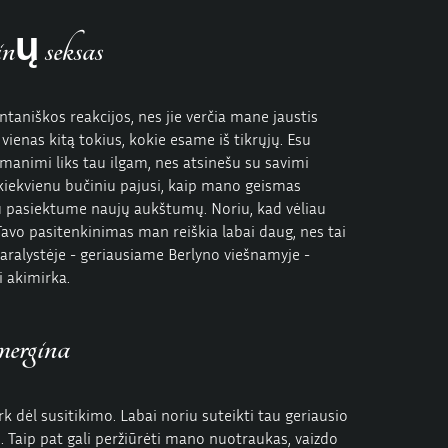
inų seksas
ntaniškos reakcijos, nes jie verčia mane jaustis
 vienas kitą tokius, kokie esame iš tikrųjų. Esu
 manimi liks tau ilgam, nes atsinešu su savimi
kiekvienu bučiniu pajusi, kaip mano geismas
 pasiektume naujų aukštumų. Noriu, kad vėliau
avo pasitenkinimas man reiškia labai daug, nes tai
karalystėje - geriausiame Berlyno viešnamyje -
i akimirka.
mergina
k dėl susitikimo. Labai noriu suteikti tau geriausio
s. Taip pat gali peržiūrėti mano nuotraukas, vaizdo