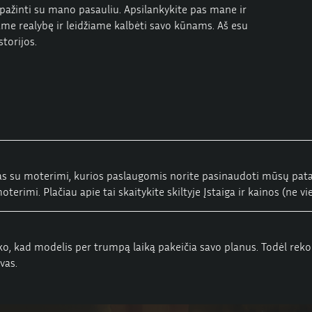
usipažinti su mano pasauliu. Apsilankykite pas mane ir
giame realybę ir leidžiame kalbėti savo kūnams. Aš esu
torijos.
 su moterimi, kurios paslaugomis norite pasinaudoti mūsų patalpos
terimi. Plačiau apie tai skaitykite skiltyje
Įstaiga ir kainos
(ne vi
aiko, kad modelis per trumpą laiką pakeičia savo planus. Todėl 
vas.