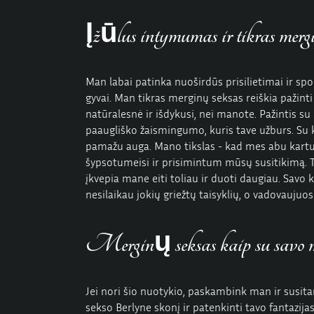
Įžūlus intymumas ir tikras merg
Man labai patinka nuoširdūs prisilietimai ir spo
gyvai. Man tikras
merginų seksas
reiškia pažinti
natūralesnė ir išdykusi, nei manote. Pažintis su
paaugliško žaismingumo, kuris tave užburs. Su 
pamažu auga. Mano tikslas - kad mes abu kartu
šypsotumeisi ir prisimintum mūsų susitikimą. T
įkvepia mane eiti toliau ir duoti daugiau. Savo 
nesilaikau jokių griežtų taisyklių, o vadovaujuos
Merginų seksas kaip su savo 
Jei nori šio nuotykio, paskambink man ir susitar
sekso Berlyne skonį ir patenkinti tavo fantazija