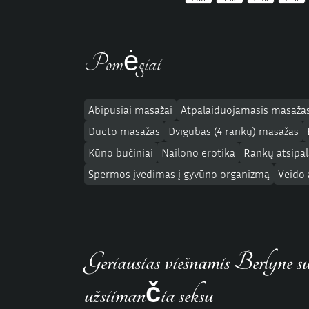
Pomėgiai
Abipusiai masažai
Atpalaiduojamasis masaža
Dueto masažas
Dvigubas (4 rankų) masažas
Kūno bučiniai
Nailono erotika
Rankų atsipa
Spermos įvedimas į gyvūno organizmą
Veido
Geriausias viešnamis Berlyne su
užsiimančia seksu