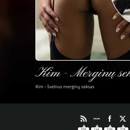
Kim - Merginų se
Kim - švelnus merginų seksas
206
1.4k
2.9k
2.7k