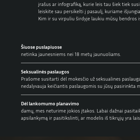
įrašus ar infografiką, kurie leis tau šiek tiek s
leiskite sau persikelti į pasaulį, kuriame išjun
Kim ir su virpuliu širdyje laukiu mūsų bendros is
Šiuose puslapiuose
netinka jaunesniems nei 18 metų jaunuoliams.
Seksualinės paslaugos
Prašome susitarti dėl mokesčio už seksualines paslaugas
nedalyvauja keičiantis paslaugomis su jūsų pasirinkta mo
Dėl lankomumo planavimo
damų, mes neturime jokios įtakos. Labai dažnai pasit
apsilankymą ir pasitikslinti, ar modelis iš tikrųjų yra lais