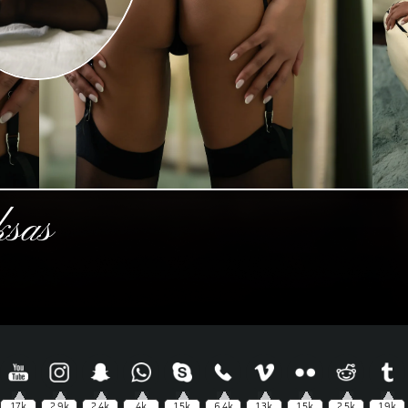
ksas
1.7k
2.9k
2.4k
4k
1.5k
6.4k
1.3k
1.5k
2.5k
1.9k