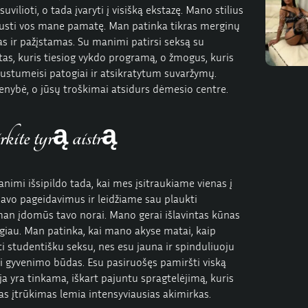
vilioti, o tada įvaryti į visišką ekstazę. Mano stilius
e pajusti vos mane pamatę. Man patinka tikras merginų
as ir pažįstamas. Su manimi patirsi seksą su
as, kuris tiesiog vykdo programą, o žmogus, kuris
austumeisi patogiai ir atsikratytum suvaržymų.
enybė, o jūsų troškimai atsidurs dėmesio centre.
rkite tyrą aistrą
animi išsipildo tada, kai mes įsitraukiame vienas į
 savo pageidavimus ir leidžiame sau plaukti
 man įdomūs tavo norai. Mano gerai išlavintas kūnas
augiau. Man patinka, kai mano akyse matai, kaip
ti studentišku seksu, nes esu jauna ir spinduliuoju
 tai gyvenimo būdas. Esu pasiruošęs pamiršti viską
mija yra tinkama, iškart pajuntu spragtelėjimą, kuris
tas įtrūkimas lemia intensyviausias akimirkas.