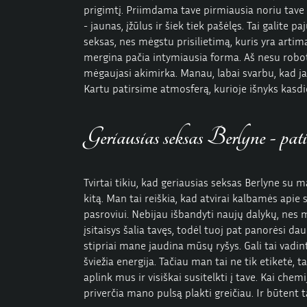
prigimtį. Priimdama tave pirmiausia noriu tave su
- jaunas, įžūlus ir šiek tiek pašėlęs. Tai galit
seksas, nes mėgstu prisilietimą, kuris yra artim
mergina pačia intymiausia forma. Aš nesu robot
mėgaujasi akimirka. Manau, labai svarbu, kad j
Kartu patirsime atmosferą, kurioje išnyks kasdi
Geriausias seksas Berlyne - pati
Tvirtai tikiu, kad geriausias seksas Berlyne su m
kitą. Man tai reiškia, kad atvirai kalbamės apie
pasroviui. Nebijau išbandyti naujų dalykų, nes
įsitaisys šalia tavęs, todėl tuoj pat panorėsi d
stipriai mane jaudina mūsų ryšys. Gali tai vadin
šviežia energija. Tačiau man tai ne tik etiketė,
aplink mus ir visiškai susitelkti į tave. Kai che
priverčia mano pulsą plakti greičiau. Ir būtent 