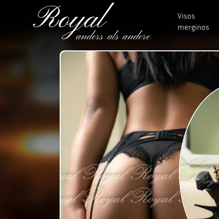
Visos
merginos