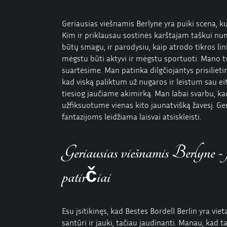
Geriausias viešnamis Berlyne yra puiki scena, kur
Kim ir priklausau sostinės karštajam taškui nu
būtų smagu, ir parodysiu, kaip atrodo tikros l
mėgstu būti aktyvi ir mėgstu sportuoti. Mano tv
suartėsime. Man patinka dilgčiojantys prisiliet
kad viską paliktum už nugaros ir leistum sau eit
tiesiog jaučiame akimirką. Man labai svarbu, kad
užfiksuotume vienas kito jaunatvišką žavesį. Ge
fantazijoms leidžiama laisvai atsiskleisti.
Geriausias viešnamis Berlyne -
patirčiai
Esu įsitikinęs, kad Bestes Bordell Berlin yra vie
santūri ir jauki, tačiau jaudinanti. Manau, kad t