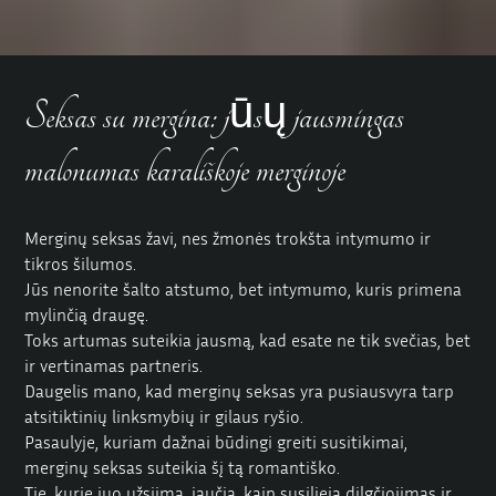
Seksas su mergina: jūsų jausmingas
malonumas karališkoje merginoje
Merginų
seksas žavi, nes žmonės trokšta intymumo ir
tikros šilumos.
Jūs nenorite šalto atstumo, bet intymumo, kuris primena
mylinčią draugę.
Toks artumas suteikia jausmą, kad esate ne tik svečias, bet
ir vertinamas partneris.
Daugelis mano, kad merginų seksas yra pusiausvyra tarp
atsitiktinių linksmybių ir gilaus ryšio.
Pasaulyje, kuriam dažnai būdingi greiti susitikimai,
merginų seksas suteikia šį tą romantiško.
Tie, kurie juo užsiima, jaučia, kaip susilieja dilgčiojimas ir