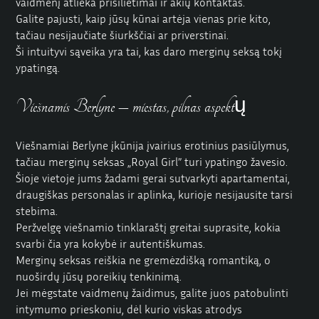
vaidmenį atlieka prisilietimai ir akių kontaktas.
Galite pajusti, kaip jūsų kūnai artėja vienas prie kito,
tačiau nesijaučiate šiurkščiai ar priverstinai.
Ši intuityvi sąveika yra tai, kas daro
merginų
seksą tokį
ypatingą.
Viešnamis Berlyne – miestas, pilnas aspektų
Viešnamiai Berlyne įkūnija įvairius erotinius pasiūlymus,
tačiau merginų seksas „Royal Girl” turi ypatingo žavesio.
Šioje vietoje jums žadami gerai sutvarkyti apartamentai,
draugiškas personalas ir aplinka, kurioje nesijausite tarsi
stebima.
Peržvelgę viešnamio
tinklaraštį
greitai suprasite, kokia
svarbi čia yra kokybė ir autentiškumas.
Merginų seksas reiškia ne gremėzdišką romantiką, o
nuoširdų jūsų poreikių tenkinimą.
Jei mėgstate vaidmenų žaidimus, galite juos patobulinti
intymumo prieskoniu, dėl kurio viskas atrodys