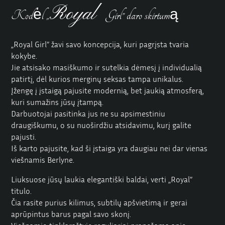
Royal
Kodėl „
Girl” daro skirtumą
„Royal Girl” žavi savo koncepcija, kuri pagrįsta tvaria
kokybe.
Jie atsisako masiškumo ir sutelkia dėmesį į individualią
patirtį, dėl kurios merginų seksas tampa unikalus.
Įžengę į įstaigą pajusite modernią, bet jaukią atmosferą,
kuri sumažins jūsų įtampą.
Darbuotojai pasitinka jus ne su apsimestiniu
draugiškumu, o su nuoširdžiu atsidavimu, kurį galite
pajusti.
Iš karto pajusite, kad ši įstaiga yra daugiau nei dar vienas
viešnamis Berlyne.
Liuksuose jūsų laukia elegantiški baldai, verti „Royal”
titulo.
Čia rasite purius kilimus, subtilų apšvietimą ir gerai
aprūpintus barus pagal savo skonį.