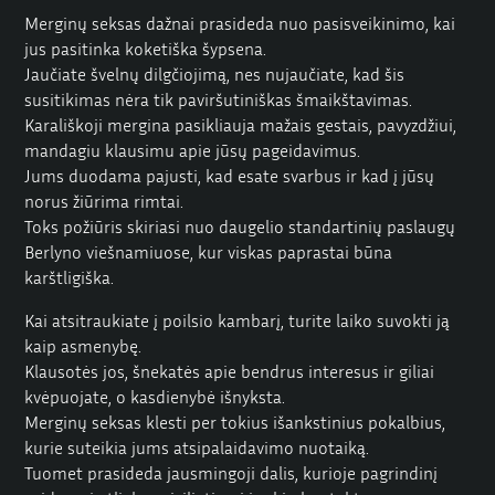
Merginų seksas dažnai prasideda nuo pasisveikinimo, kai
jus pasitinka koketiška šypsena.
Jaučiate švelnų dilgčiojimą, nes nujaučiate, kad šis
susitikimas nėra tik paviršutiniškas šmaikštavimas.
Karališkoji mergina pasikliauja mažais gestais, pavyzdžiui,
mandagiu klausimu apie jūsų pageidavimus.
Jums duodama pajusti, kad esate svarbus ir kad į jūsų
norus žiūrima rimtai.
Toks požiūris skiriasi nuo daugelio standartinių paslaugų
Berlyno viešnamiuose, kur viskas paprastai būna
karštligiška.
Kai atsitraukiate į poilsio kambarį, turite laiko suvokti ją
kaip asmenybę.
Klausotės jos, šnekatės apie bendrus interesus ir giliai
kvėpuojate, o kasdienybė išnyksta.
Merginų seksas klesti per tokius išankstinius pokalbius,
kurie suteikia jums atsipalaidavimo nuotaiką.
Tuomet prasideda jausmingoji dalis, kurioje pagrindinį