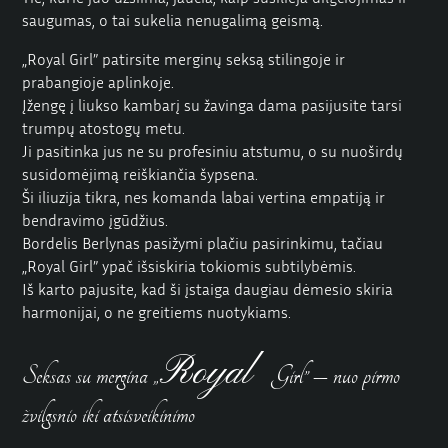
saugumas, o tai sukelia nenugalimą geismą.
„Royal Girl” patirsite merginų seksą stilingoje ir
prabangioje aplinkoje.
Įžengę į liukso kambarį su žavinga dama pasijusite tarsi
trumpų atostogų metu.
Ji pasitinka jus ne su profesiniu atstumu, o su nuoširdų
susidomėjimą reiškiančia šypsena.
Ši iliuzija tikra, nes komanda labai vertina empatiją ir
bendravimo įgūdžius.
Bordelis Berlynas pasižymi plačiu pasirinkimu, tačiau
„Royal Girl” ypač išsiskiria tokiomis subtilybėmis.
Iš karto pajusite, kad ši įstaiga daugiau dėmesio skiria
harmonijai, o ne greitiems nuotykiams.
Royal
Seksas su mergina „
Girl” – nuo pirmo
žvilgsnio iki atsisveikinimo