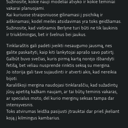
Sužinosite, kokie nauji modeliai atvyko ir kokie teminiai
vakarai planuojami.
Kai kuriuose straipsniuose gilinamasi į psichiką ir
aiškinamasi, kodėl meilės atsidavimas yra toks geidžiamas.
Sužinosite, kad viešnamis Berlyne turi būti ne tik laukinis
ir triukšmingas, bet ir švelnus bei jaukus.
Tinklaraštis gali padėti įveikti nesaugumo jausmą, nes
galite paskaityti, kaip kiti lankytojai aprašo savo patirtį.
Galbūt buvo svečias, kuris pirmą kartą norėjo išbandyti
fetišą, bet vėliau nusprendė rinktis seksą su mergina.
Jo istorija gali tave sujaudinti ir atverti akis, kad nereikia
bijoti.
Karališkoji mergina naudojasi tinklaraščiu, kad sužadintų
jūsų apetitą kažkam naujam, ar tai būtų teminis vakaras,
ar specialus moto, dėl kurio merginų seksas tampa dar
intensyvesnis.
Toks atvirumas leidžia pasijusti įtrauktai dar prieš įkeliant
koją į kilmingus kambarius.