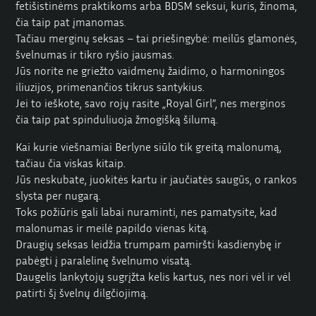
fetišistinėms praktikoms arba
BDSM seksui
, kuris, žinoma,
čia taip pat įmanomas.
Tačiau merginų seksas – tai priešingybė: meilūs glamonės,
švelnumas ir tikro ryšio jausmas.
Jūs norite ne griežto vaidmenų žaidimo, o harmoningos
iliuzijos, primenančios tikrus santykius.
Jei to ieškote, savo rojų rasite „Royal Girl”, nes merginos
čia taip pat spinduliuoja žmogišką šilumą.
Kai kurie viešnamiai Berlyne siūlo tik greitą malonumą,
tačiau čia viskas kitaip.
Jūs neskubate, juokitės kartu ir jaučiatės saugūs, o rankos
slysta per nugarą.
Toks požiūris gali labai nuraminti, nes pamatysite, kad
malonumas ir meilė papildo vienas kitą.
Draugių seksas leidžia trumpam pamiršti kasdienybę ir
pabėgti į paralelinę švelnumo visatą.
Daugelis lankytojų sugrįžta kelis kartus, nes nori vėl ir vėl
patirti šį švelnų dilgčiojimą.