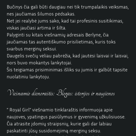
Bučinys čia gali būti daugiau nei tik trumpalaikis veiksmas,
nes jaučiamas šilumos pėdsakas.
Net jei realybė jums sako, kad tai profesinis susitikimas,
viskas jaučiasi artima ir šilta.
Palyginti su kitais viešnamių adresais Berlyne, čia
jaučiamas tas autentiškumo prisilietimas, kuris toks
svarbus merginų seksui.
Daugelis svečių vėliau pabrėžia, kad jautėsi laisvai ir laisvai,
nors buvo mokantys lankytojai.
Šis teigiamas prisiminimas išliks su jumis ir galbūt tapsite
nuolatiniu lankytoju.
Viešnamio dienoraštis: Blogas: istorijos ir naujienos
”
Royal Girl”
viešnamio tinklaraštis informuoja apie
naujoves, ypatingus pasiūlymus ir gyvenimą užkulisiuose.
Čia atrasite įdomių straipsnių, kurie gali dar labiau
paskatinti jūsų susidomėjimą merginų seksu.