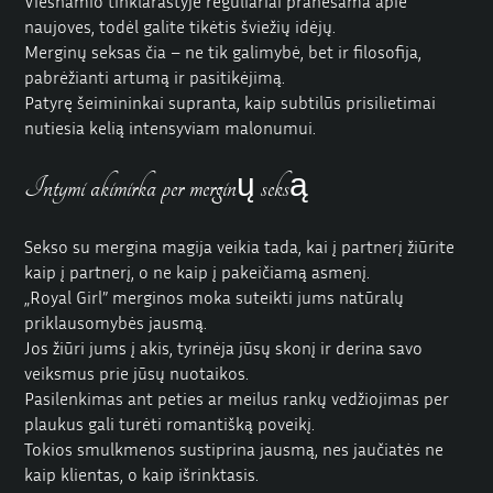
Viešnamio tinklaraštyje reguliariai pranešama apie
naujoves, todėl galite tikėtis šviežių idėjų.
Merginų seksas čia – ne tik galimybė, bet ir filosofija,
pabrėžianti artumą ir pasitikėjimą.
Patyrę šeimininkai supranta, kaip subtilūs prisilietimai
nutiesia kelią intensyviam malonumui.
Intymi akimirka per merginų seksą
Sekso su mergina magija veikia tada, kai į partnerį žiūrite
kaip į partnerį, o ne kaip į pakeičiamą asmenį.
„Royal Girl” merginos moka suteikti jums natūralų
priklausomybės jausmą.
Jos žiūri jums į akis, tyrinėja jūsų skonį ir derina savo
veiksmus prie jūsų nuotaikos.
Pasilenkimas ant peties ar meilus rankų vedžiojimas per
plaukus gali turėti romantišką poveikį.
Tokios smulkmenos sustiprina jausmą, nes jaučiatės ne
kaip klientas, o kaip išrinktasis.