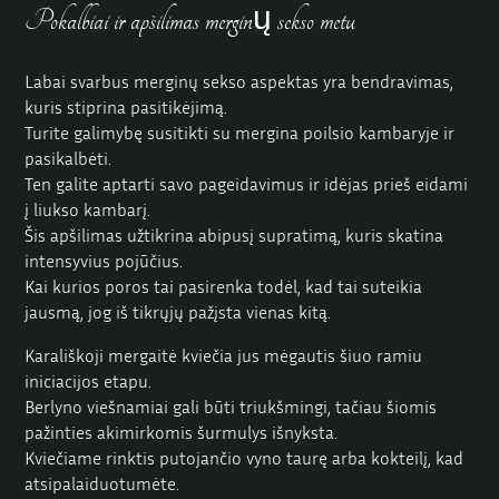
Pokalbiai ir apšilimas merginų sekso metu
Labai svarbus merginų sekso aspektas yra bendravimas,
kuris stiprina pasitikėjimą.
Turite galimybę susitikti su mergina poilsio kambaryje ir
pasikalbėti.
Ten galite aptarti savo pageidavimus ir idėjas prieš eidami
į liukso kambarį.
Šis apšilimas užtikrina abipusį supratimą, kuris skatina
intensyvius pojūčius.
Kai kurios poros tai pasirenka todėl, kad tai suteikia
jausmą, jog iš tikrųjų pažįsta vienas kitą.
Karališkoji mergaitė kviečia jus mėgautis šiuo ramiu
iniciacijos etapu.
Berlyno viešnamiai gali būti triukšmingi, tačiau šiomis
pažinties akimirkomis šurmulys išnyksta.
Kviečiame rinktis putojančio vyno taurę arba kokteilį, kad
atsipalaiduotumėte.