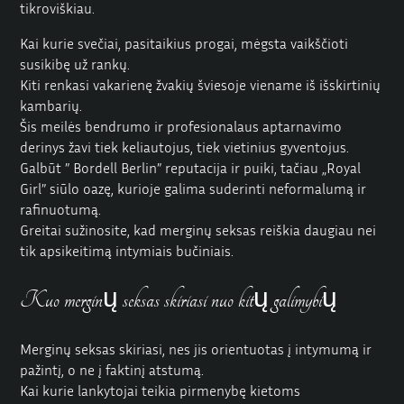
tikroviškiau.
Kai kurie svečiai, pasitaikius progai, mėgsta vaikščioti
susikibę už rankų.
Kiti renkasi vakarienę žvakių šviesoje viename iš išskirtinių
kambarių.
Šis meilės bendrumo ir profesionalaus aptarnavimo
derinys žavi tiek keliautojus, tiek vietinius gyventojus.
Galbūt ”
Bordell Berlin”
reputacija ir puiki, tačiau „Royal
Girl” siūlo oazę, kurioje galima suderinti neformalumą ir
rafinuotumą.
Greitai sužinosite, kad merginų seksas reiškia daugiau nei
tik apsikeitimą intymiais bučiniais.
Kuo merginų seksas skiriasi nuo kitų galimybių
Merginų seksas skiriasi, nes jis orientuotas į intymumą ir
pažintį, o ne į faktinį atstumą.
Kai kurie lankytojai teikia pirmenybę kietoms