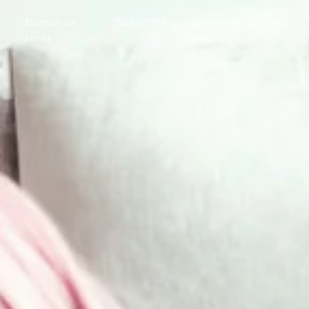
Numuri un
Sadarbība
Jaunumi par publisko
cenas
namu