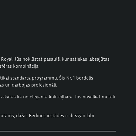
ā Royal. Jūs nokļūstat pasaulē, kur satiekas labsajūtas
osfēras kombinācija.
ā tikai standarta programmu. Šis Nr. 1 bordelis
tas un darbojas profesionāli.
s izskatās kā no eleganta kokteiļbāra. Jūs novelkat mēteli
rotams, dažas Berlīnes iestādes ir diezgan labi