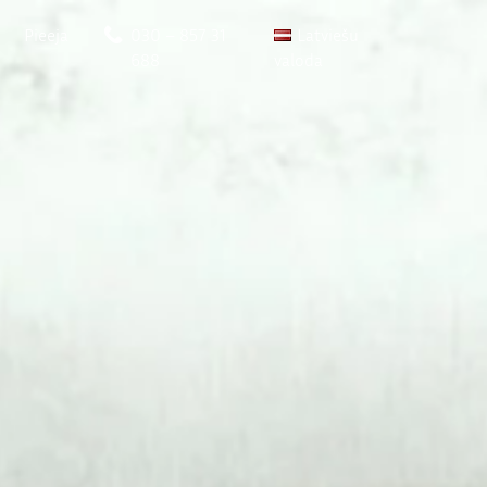
Pieeja
030 – 857 31
Latviešu
688
valoda