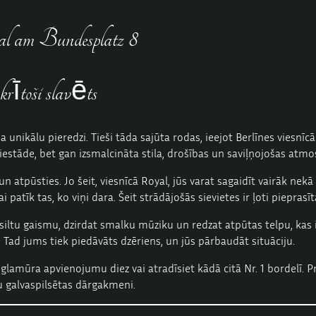
l am Bundesplatz 8
krītoši slavēts
 unikālu pieredzi. Tieši tāda sajūta rodas, ieejot Berlīnes viesnīc
iestāde, bet gan izsmalcināta stila, drošības un saviļņojošas atm
un atpūsties. Jo šeit, viesnīcā Royal, jūs varat sagaidīt vairāk nek
atīk tas, ko viņi dara. Šeit strādājošās sievietes ir ļoti pieprasī
ūtat siltu gaismu, dzirdat smalku mūziku un redzat atpūtas telpu, ka
Tad jums tiek piedāvāts dzēriens, un jūs pārbaudāt situāciju.
 glamūra apvienojumu diez vai atradīsiet kādā citā Nr. 1 bordelī. P
u galvaspilsētas dārgakmeni.