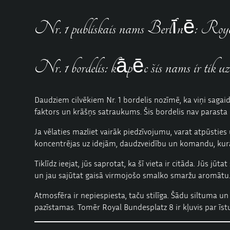
Nr. 1 publiskais nams Berlīnē: Roya
Nr. 1 bordelis: kāpēc šis nams ir tik uz
Daudziem cilvēkiem Nr. 1 bordelis nozīmē, ka viņi sagaida
faktors un krāšņs satraukums. Šis bordelis nav parasta 
Ja vēlaties mazliet vairāk piedzīvojumu, varat atpūsties 
koncentrējas uz idejām, daudzveidību un komandu, kurai p
Tiklīdz ieejat, jūs saprotat, ka šī vieta ir citāda. Jūs j
un jau sajūtat gaisā virmojošo smalko smaržu aromātu. 
Atmosfēra ir nepiespiesta, taču stilīga. Šādu siltuma un
pazīstamas. Tomēr Royal Bundesplatz 8 ir kļuvis par īst