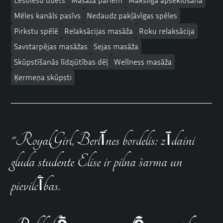
Lesbiešu duets
Masāža pāriem
Mākslīgā apsēklošana
Mēles kanāls pasīvs
Nedaudz pakļāvīgas spēles
Pirkstu spēlē
Relaksācijas masāža
Roku relaksācija
Savstarpējas masāžas
Sejas masāža
Skūpstīšanās līdzjūtības dēļ
Wellness masāža
Ķermeņa skūpsti
"RoyalGirl, Berlīnes bordelis: zīdaini
gluda studente Elise ir pilna šarma un
pievilcības.