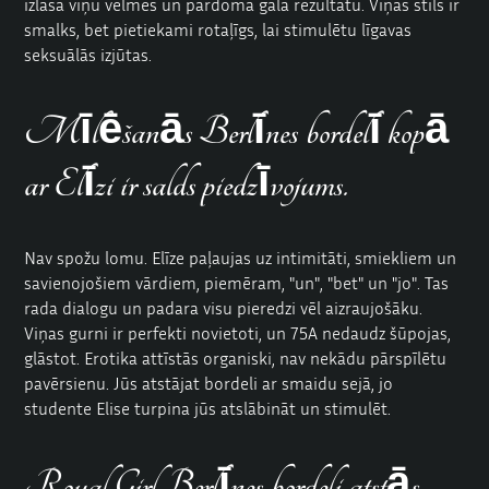
izlasa viņu vēlmes un pārdomā gala rezultātu. Viņas stils ir
smalks, bet pietiekami rotaļīgs, lai stimulētu līgavas
seksuālās izjūtas.
Mīlēšanās Berlīnes bordelī kopā
ar Elīzi ir salds piedzīvojums.
Nav spožu lomu. Elīze paļaujas uz intimitāti, smiekliem un
savienojošiem vārdiem, piemēram, "un", "bet" un "jo". Tas
rada dialogu un padara visu pieredzi vēl aizraujošāku.
Viņas gurni ir perfekti novietoti, un 75A nedaudz šūpojas,
glāstot. Erotika attīstās organiski, nav nekādu pārspīlētu
pavērsienu. Jūs atstājat bordeli ar smaidu sejā, jo
studente Elise turpina jūs atslābināt un stimulēt.
RoyalGirl Berlīnes bordeli atstās