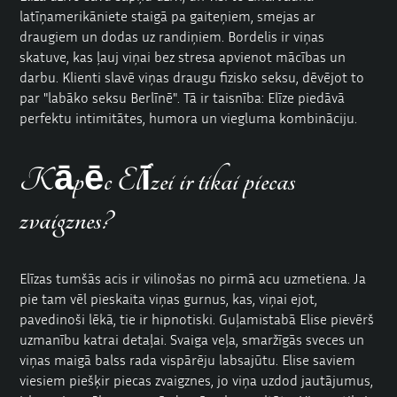
latīņamerikāniete
staigā pa gaiteņiem, smejas ar
draugiem un dodas uz randiņiem. Bordelis ir viņas
skatuve, kas ļauj viņai bez stresa apvienot mācības un
darbu. Klienti slavē viņas draugu fizisko seksu, dēvējot to
par "labāko seksu Berlīnē". Tā ir taisnība: Elīze piedāvā
perfektu intimitātes, humora un viegluma kombināciju.
Kāpēc Elīzei ir tikai piecas
zvaigznes?
Elīzas tumšās acis ir vilinošas no pirmā acu uzmetiena. Ja
pie tam vēl pieskaita viņas gurnus, kas, viņai ejot,
pavedinoši lēkā, tie ir hipnotiski. Guļamistabā Elise pievērš
uzmanību katrai detaļai. Svaiga veļa, smaržīgās sveces un
viņas maigā balss rada vispārēju labsajūtu. Elise saviem
viesiem piešķir piecas zvaigznes, jo viņa uzdod jautājumus,