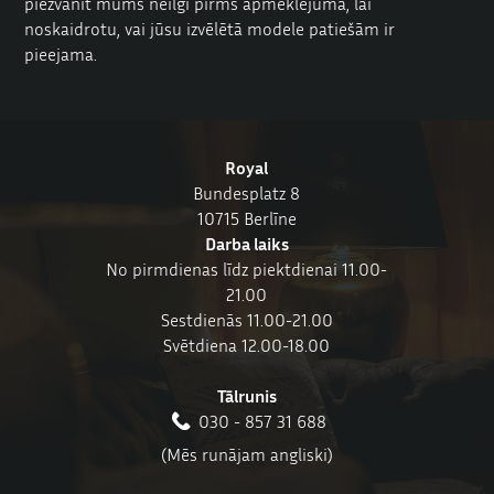
piezvanīt mums neilgi pirms apmeklējuma, lai
noskaidrotu, vai jūsu izvēlētā modele patiešām ir
pieejama.
Royal
Bundesplatz 8
10715 Berlīne
Darba laiks
No pirmdienas līdz piektdienai 11.00-
21.00
Sestdienās 11.00-21.00
Svētdiena 12.00-18.00
Tālrunis
030 - 857 31 688
(Mēs runājam angliski)