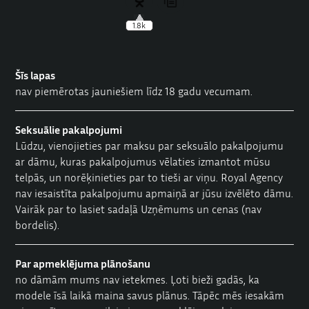
1.8k
Šīs lapas
nav piemērotas jauniešiem līdz 18 gadu vecumam.
Seksuālie pakalpojumi
Lūdzu, vienojieties par maksu par seksuālo pakalpojumu
ar dāmu, kuras pakalpojumus vēlaties izmantot mūsu
telpās, un norēķinieties par to tieši ar viņu. Royal Agency
nav iesaistīta pakalpojumu apmaiņā ar jūsu izvēlēto dāmu.
Vairāk par to lasiet sadaļā
Uzņēmums un cenas
(nav
bordelis).
Par apmeklējuma plānošanu
no dāmām mums nav ietekmes. Ļoti bieži gadās, ka
modele īsā laikā maina savus plānus. Tāpēc mēs iesakām