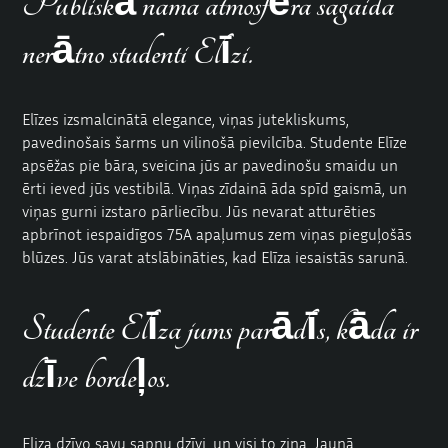
Publiskā nama atmosfēra sagaida
nerātno studenti Elīzi.
Elīzes izsmalcinātā
elegance
, viņas jutekliskums,
pavedinošais šarms un vilinošā pievilcība. Studente Elīze
apsēžas pie bāra, sveicina jūs ar pavedinošu smaidu un
ērti ieved jūs vestibilā. Viņas zīdainā āda spīd gaismā, un
viņas gurni izstaro pārliecību. Jūs nevarat atturēties
apbrīnot iespaidīgos 75A apaļumus zem viņas pieguļošās
blūzes. Jūs varat atslābināties, kad Elīza iesaistās sarunā.
Studente Elīza jums parādīs, kāda ir
dzīve bordeļos.
Eliza dzīvo savu sapņu dzīvi, un visi to zina. Jaunā