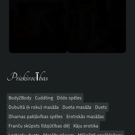
Priekšrocības
Body2Body
Cuddling
Dildo spēles
Dubultā (4 roku) masāža
Dueta masāža
Duets
Dīvainas pakļāvības spēles
Erotiskās masāžas
Franču skūpsts līdzjūtības dēļ
Kāju erotika