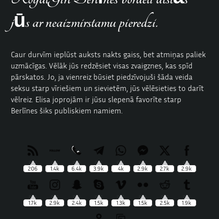
jūs ar neaizmirstamu pieredzi.
Caur durvīm ieplūst auksts nakts gaiss, bet atmiņas paliek
uzmācīgas. Vēlāk jūs redzēsiet visas zvaigznes, kas spīd
pārskatos
.
Jo, ja vienreiz būsiet piedzīvojuši šāda veida
seksu starp vīriešiem un sievietēm
, jūs vēlēsieties to darīt
vēlreiz. Elisa joprojām ir jūsu slepenā favorīte starp
Berlīnes šiks publiskiem namiem.
206
1.4k
6.4k
3.9k
4k
2.9k
2.7k
2.9k
1.7k
2.9k
2.4k
1.5k
1.3k
1.5k
2.5k
1.9k