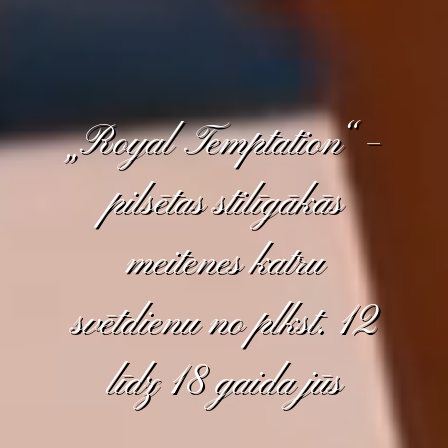
„Royal Temptation“ –
pilsētas stilīgākās
meitenes katru
svētdienu no plkst. 12
līdz 18 gaida jūs