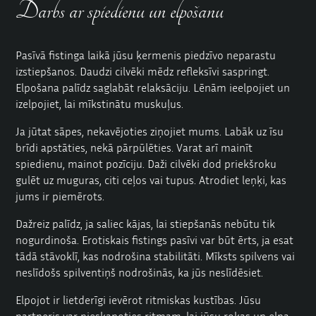
Darbs ar spiedienu un elpošanu
Pasīvā fistinga laikā jūsu ķermenis piedzīvo neparastu
izstiepšanos. Daudzi cilvēki mēdz refleksīvi saspringt.
Elpošana palīdz saglabāt relaksāciju. Lēnām ieelpojiet un
izelpojiet, lai mīkstinātu muskuļus.
Ja jūtat sāpes, nekavējoties ziņojiet mums. Labāk uz īsu
brīdi apstāties, nekā pārpūlēties. Varat arī mainīt
spiedienu, mainot pozīciju. Daži cilvēki dod priekšroku
gulēt uz muguras, citi ceļos vai tupus. Atrodiet leņķi, kas
jums ir piemērots.
Dažreiz palīdz, ja saliec kājas, lai stiepšanās nebūtu tik
nogurdinoša. Erotiskais fistings pasīvi var būt ērts, ja esat
tādā stāvoklī, kas nodrošina stabilitāti. Mīksts spilvens vai
neslīdošs spilventiņš nodrošinās, ka jūs neslīdēsiet.
Elpojot ir lietderīgi ievērot ritmiskas kustības. Jūsu
partneris var pieskaņoties ritmam, lai jūsu rokas un elpa