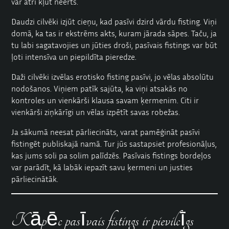
var ātri kļūt neērts.
Daudzi cilvēki izjūt cieņu, kad pasīvi dzird vārdu fisting. Viņi
domā, ka tas ir ekstrēms akts, kuram jārada sāpes. Taču, ja
tu labi sagatavojies un jūties droši, pasīvais fistings var būt
ļoti intensīva un piepildīta pieredze.
Daži cilvēki izvēlas erotisko fisting pasīvi, jo vēlas absolūtu
nodošanos. Viņiem patīk sajūta, ka viņi atsakās no
kontroles un vienkārši klausa savam ķermenim. Citi ir
vienkārši ziņkārīgi un vēlas izpētīt savas robežas.
Ja sākumā neesat pārliecināts, varat pamēģināt pasīvi
fistingēt publiskajā namā. Tur jūs sastapsiet profesionāļus,
kas jums soli pa solim palīdzēs. Pasīvais fistings bordeļos
var parādīt, kā labāk iepazīt savu ķermeni un justies
pārliecinātāk.
Kāpēc pasīvais fistings ir pievilcīgs