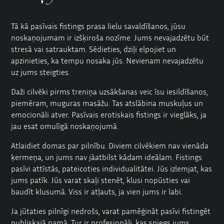
Tā kā pasīvais fistings prasa lielu savaldīšanos, jūsu
noskaņojumam ir izšķiroša nozīme. Jums nevajadzētu būt
stresā vai satrauktam. Sēdieties, dziļi elpojiet un
apzinieties, ka tempu nosaka jūs. Nevienam nevajadzētu
uz jums steigties.
Daži cilvēki pirms treniņa uzsākšanas veic īsu iesildīšanos,
piemēram, muguras masāžu. Tas atslābina muskuļus un
emocionāli atver. Pasīvais erotiskais fistings ir vieglāks, ja
jau esat omulīgā noskaņojumā.
Atlaidiet domas par pilnību. Diviem cilvēkiem nav vienāda
ķermeņa, un jums nav jāatbilst kādam ideālam. Fistings
pasīvi attīstās, pateicoties individualitātei. Jūs izlemjat, kas
jums patīk. Jūs varat skaļi stenēt, klusi nopūsties vai
baudīt klusumā. Viss ir atļauts, ja vien jums ir labi.
Ja jūtaties pilnīgi nedrošs, varat pamēģināt pasīvi fistingēt
publiskajā namā. Tur ir profesionāļi, kas sniegs jums