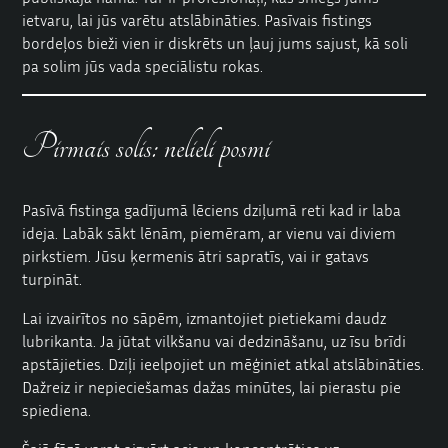
ietvaru, lai jūs varētu atslābināties. Pasīvais fistings
bordeļos bieži vien ir diskrēts un ļauj jums sajust, kā soli
pa solim jūs vada speciālistu rokas.
Pirmais solis: nelieli posmi
Pasīvā fistinga gadījumā lēciens dziļumā reti kad ir laba
ideja. Labāk sākt lēnām, piemēram, ar vienu vai diviem
pirkstiem. Jūsu ķermenis ātri sapratīs, vai ir gatavs
turpināt.
Lai izvairītos no sāpēm, izmantojiet pietiekami daudz
lubrikanta. Ja jūtat vilkšanu vai dedzināšanu, uz īsu brīdi
apstājieties. Dziļi ieelpojiet un mēģiniet atkal atslābināties.
Dažreiz ir nepieciešamas dažas minūtes, lai pierastu pie
spiediena.