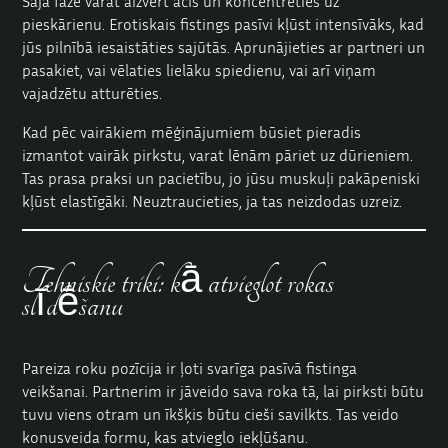
Šajā fāzē varat aizvērt acis un koncentrēties uz
pieskārienu. Erotiskais fistings pasīvi kļūst intensīvāks, kad
jūs pilnībā iesaistāties sajūtās. Aprunājieties ar partneri un
pasakiet, vai vēlaties lielāku spiedienu, vai arī viņam
vajadzētu atturēties.
Kad pēc vairākiem mēģinājumiem būsiet pieradis
izmantot vairāk pirkstu, varat lēnām pāriet uz dūrieniem.
Tas prasa praksi un pacietību, jo jūsu muskuļi pakāpeniski
kļūst elastīgāki. Neuztraucieties, ja tas neizdodas uzreiz.
Tehniskie triki: kā atvieglot rokas
slīdēšanu
Pareiza roku pozīcija ir ļoti svarīga pasīvā fistinga
veikšanai. Partnerim ir jāveido sava roka tā, lai pirksti būtu
tuvu viens otram un īkšķis būtu cieši savilkts. Tas veido
konusveida formu, kas atvieglo iekļūšanu.