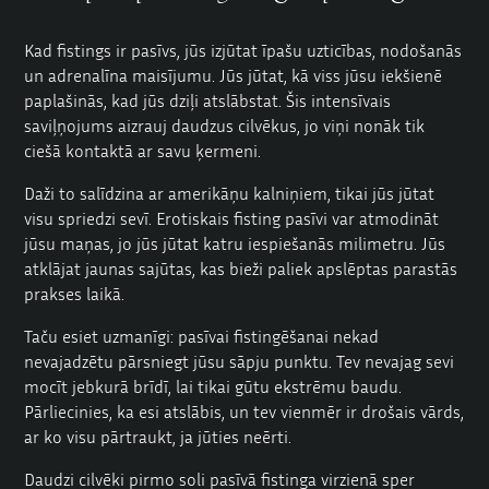
Kad fistings ir pasīvs, jūs izjūtat īpašu uzticības, nodošanās
un adrenalīna maisījumu. Jūs jūtat, kā viss jūsu iekšienē
paplašinās, kad jūs dziļi atslābstat. Šis intensīvais
saviļņojums aizrauj daudzus cilvēkus, jo viņi nonāk tik
ciešā kontaktā ar savu ķermeni.
Daži to salīdzina ar amerikāņu kalniņiem, tikai jūs jūtat
visu spriedzi sevī. Erotiskais fisting pasīvi var atmodināt
jūsu maņas, jo jūs jūtat katru iespiešanās milimetru. Jūs
atklājat jaunas sajūtas, kas bieži paliek apslēptas parastās
prakses laikā.
Taču esiet uzmanīgi: pasīvai fistingēšanai nekad
nevajadzētu pārsniegt jūsu sāpju punktu. Tev nevajag sevi
mocīt jebkurā brīdī, lai tikai gūtu ekstrēmu baudu.
Pārliecinies, ka esi atslābis, un tev vienmēr ir drošais vārds,
ar ko visu pārtraukt, ja jūties neērti.
Daudzi cilvēki pirmo soli pasīvā fistinga virzienā sper