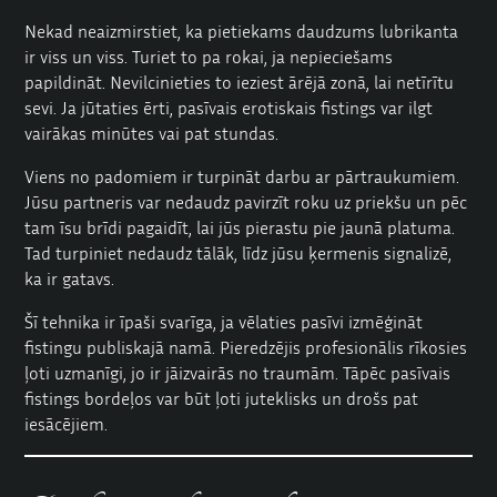
Nekad neaizmirstiet, ka pietiekams daudzums lubrikanta
ir viss un viss. Turiet to pa rokai, ja nepieciešams
papildināt. Nevilcinieties to ieziest ārējā zonā, lai netīrītu
sevi. Ja jūtaties ērti, pasīvais erotiskais fistings var ilgt
vairākas minūtes vai pat stundas.
Viens no padomiem ir turpināt darbu ar pārtraukumiem.
Jūsu partneris var nedaudz pavirzīt roku uz priekšu un pēc
tam īsu brīdi pagaidīt, lai jūs pierastu pie jaunā platuma.
Tad turpiniet nedaudz tālāk, līdz jūsu ķermenis signalizē,
ka ir gatavs.
Šī tehnika ir īpaši svarīga, ja vēlaties pasīvi izmēģināt
fistingu publiskajā namā. Pieredzējis profesionālis rīkosies
ļoti uzmanīgi, jo ir jāizvairās no traumām. Tāpēc pasīvais
fistings bordeļos var būt ļoti juteklisks un drošs pat
iesācējiem.