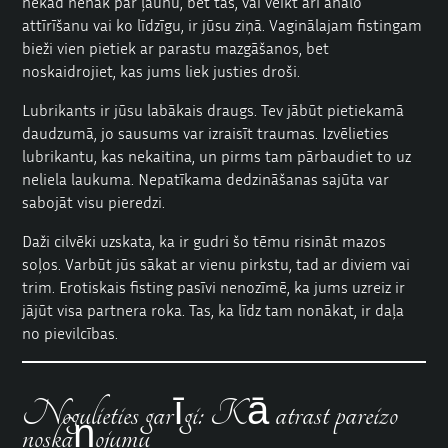
nekad nenāk par ļaunu, bet tas, vai veikt arī anālo
attīrīšanu vai ko līdzīgu, ir jūsu ziņā. Vaginālajam fistingam
bieži vien pietiek ar parastu mazgāšanos, bet
noskaidrojiet, kas jums liek justies droši.
Lubrikants ir jūsu labākais draugs. Tev jābūt pietiekamā
daudzumā, jo sausums var izraisīt traumas. Izvēlieties
lubrikantu, kas nekaitina, un pirms tam pārbaudiet to uz
neliela laukuma. Nepatīkama dedzināšanas sajūta var
sabojāt visu pieredzi.
Daži cilvēki uzskata, ka ir gudri šo tēmu risināt mazos
soļos. Varbūt jūs sākat ar vienu pirkstu, tad ar diviem vai
trim. Erotiskais fisting pasīvi nenozīmē, ka jums uzreiz ir
jājūt visa partnera roka. Tas, ka līdz tam nonākat, ir daļa
no pievilcības.
Nogulieties garīgi: Kā atrast pareizo
noskaņojumu