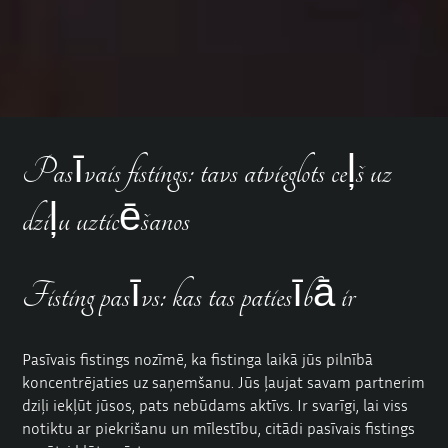
Pasīvais fistings: tavs atvieglots ceļš uz
dziļu uzticēšanos
Fisting pasīvs: kas tas patiesībā ir
Pasīvais fistings nozīmē, ka fistinga laikā jūs pilnībā
koncentrējaties uz saņemšanu. Jūs ļaujat savam partnerim
dziļi iekļūt jūsos, pats nebūdams aktīvs. Ir svarīgi, lai viss
notiktu ar piekrišanu un mīlestību, citādi pasīvais fistings