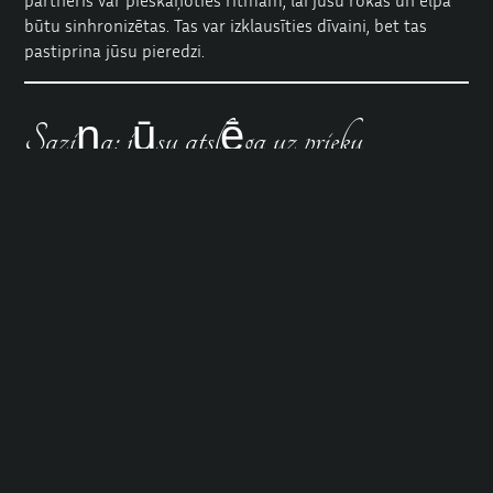
būtu sinhronizētas. Tas var izklausīties dīvaini, bet tas
pastiprina jūsu pieredzi.
Saziņa: jūsu atslēga uz prieku
Pasīvais fistings ir atkarīgs no tā, vai esi godīgs par savām
jūtām. Ja jūs saprotat, ka jūtat vilkmi vai dedzinošu sajūtu,
jums nevajadzētu to norīt. Skaidri pastāstiet savam
partnerim, kas notiek, lai viņš varētu reaģēt.
Tas pats attiecas arī uz gadījumiem, kad jums patīk un
vēlaties vairāk. Erotiskais fistings pasīvi var būt kā
crescendo, kurā jūs lēnām gremdējaties aizvien dziļāk un
dziļāk nodošanās sajūtā. Tomēr jūsu partneris zina, ko jūs
vēlaties, tikai tad, ja jūs to paužat.
Daudzi cilvēki lieto drošus vārdus, jo tas ir skaidrāk