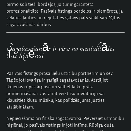
pirmo soli tieši bordeļos, jo tur ir garantēta
profesionalitāte. Pasīvais fistings bordeļos ir piemērots, ja
vēlaties ļauties un nejūtaties gatavs pats veikt sarežģītus
sagatavošanās darbus.
Sagatavošanās ir viss: no mentalitātes
līdz higiēnai
Pasīvais fistings prasa lielu uzticību partnerim un sev.
Tāpēc ļoti svarīga ir garīgā sagatavošanās. Atstājiet
ikdienas rūpes ārpusē un veltiet laiku prāta
nomierināšanai. Jūs varat veikt īsu meditāciju vai
klausīties klusu mūziku, kas palīdzēs jums justies
atslābinātam.
Nepieciešama arī fiziskā sagatavotība. Pievērsiet uzmanību
higiēnai, jo pasīvais fistings ir ļoti intīms. Rūpīga duša