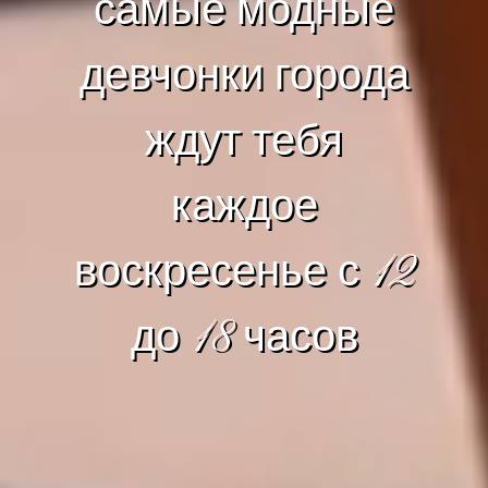
самые модные
девчонки города
ждут тебя
каждое
воскресенье с 12
до 18 часов