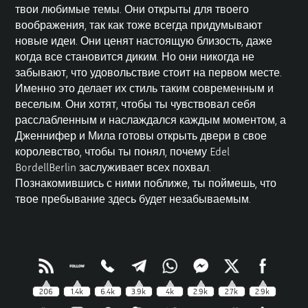
твои любимые темы. Они открыты для твоего
воображения, так как тоже всегда придумывают
новые идеи. Они ценят настоящую близость, даже
когда все становится диким. Но они никогда не
забывают, что удовольствие стоит на первом месте.
Именно это делает их стиль таким современным и
веселым. Они хотят, чтобы ты чувствовал себя
расслабленным и наслаждался каждым моментом, а
Дженнифер и Мила готовы открыть двери в свое
королевство, чтобы ты понял, почему
Edel
BordellBerlin
заслуживает всех похвал.
Познакомившись с ними поближе, ты поймешь, что
твое пребывание здесь будет незабываемым.
206
1.4k
6.4k
3.9k
4k
2.9k
2.7k
2.9k