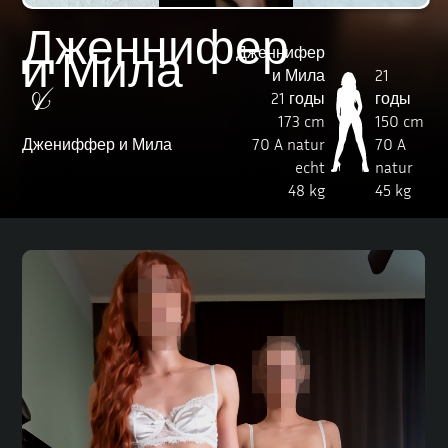
Дженнифер
Дженнифер
и Мила
и Мила
21
&
21 годы
годы
173 cm
150 cm
Джениффер и Мила
70 A natur
70 A
echt
natur
48 kg
45 kg