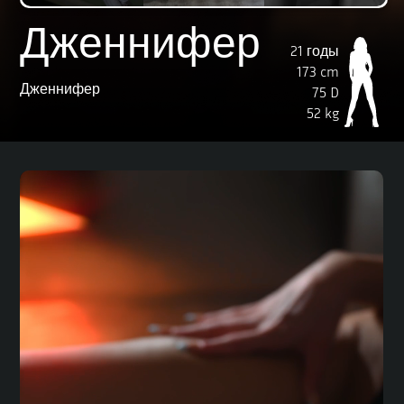
Дженнифер
21 годы
173 cm
Дженнифер
75 D
52 kg