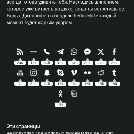
всегда готова удивить тебя. Насладись шипением,
которое уже витает в воздухе, когда ты встретишь ее.
Ведь с Дженнифер в борделе Berlin Mitte каждый
момент будет жарким ударом.
206
1.4k
6.4k
3.9k
4k
2.9k
2.7k
2.9k
1.7k
2.9k
2.4k
1.5k
1.3k
1.5k
2.5k
1.9k
1.8k
Эти страницы
не подходят для молодых людей младше 18 лет.