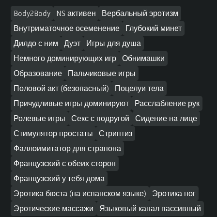
Body2Body
NS активен
Вербальный эротизм
Внутриматочное осеменение
Глубокий минет
Дилдо с ним
Дуэт
Игры для душа
Немного доминирующих игр
Обнимашки
Образование
Пальчиковые игры
Половой акт (безопасный)
Поцелуи тела
Причудливые игры доминируют
Расслабление рук
Ролевые игры
Секс с подругой
Сидение на лице
Стимулятор простаты
Стриптиз
Фаллоимитатор для страпона
Французский с обеих сторон
Французский у тебя дома
Эротика бюста (на испанском языке)
Эротика ног
Эротические массажи
Языковый канал пассивный