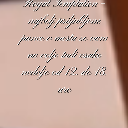
Royal Temptation –
najbolj priljubljene
punce v mestu so vam
na voljo tudi vsako
nedeljo od 12. do 18.
ure