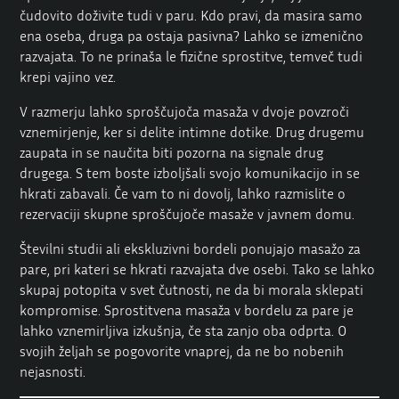
čudovito doživite tudi v paru. Kdo pravi, da masira samo
ena oseba, druga pa ostaja pasivna? Lahko se izmenično
razvajata. To ne prinaša le fizične sprostitve, temveč tudi
krepi vajino vez.
V razmerju lahko sproščujoča masaža v dvoje povzroči
vznemirjenje, ker si delite intimne dotike. Drug drugemu
zaupata in se naučita biti pozorna na signale drug
drugega. S tem boste izboljšali svojo komunikacijo in se
hkrati zabavali. Če vam to ni dovolj, lahko razmislite o
rezervaciji skupne sproščujoče masaže v javnem domu.
Številni studii ali ekskluzivni bordeli ponujajo masažo za
pare, pri kateri se hkrati razvajata dve osebi. Tako se lahko
skupaj potopita v svet čutnosti, ne da bi morala sklepati
kompromise. Sprostitvena masaža v bordelu za pare je
lahko vznemirljiva izkušnja, če sta zanjo oba odprta. O
svojih željah se pogovorite vnaprej, da ne bo nobenih
nejasnosti.