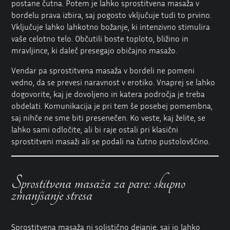
postane čutna. Potem je lahko sprostitvena masaža v
bordelu prava izbira, saj pogosto vključuje tudi to prvino.
Vključuje lahko lahkotno božanje, ki intenzivno stimulira
vaše celotno telo. Občutili boste toploto, bližino in
mravljince, ki daleč presegajo običajno masažo.
Vendar pa sprostitvena masaža v bordeli ne pomeni
vedno, da se prevesi naravnost v erotiko. Vnaprej se lahko
dogovorite, kaj je dovoljeno in katera področja je treba
obdelati. Komunikacija je pri tem še posebej pomembna,
saj nihče ne sme biti presenečen. Ko veste, kaj želite, se
lahko sami odločite, ali bi raje ostali pri klasični
sprostitveni masaži ali se podali na čutno pustolovščino.
Sprostitvena masaža za pare: skupno
zmanjšanje stresa
Sprostitvena masaža ni solistično dejanje, saj jo lahko