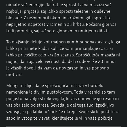
nimate več energije. Takrat je sprostitvena masaža vaš
najboljši prijatelj, saj lahko sprosti telesne in duševne
blokade. Z nežnim pritiskom in krožnimi gibi sprostite
neprijetno napetost v ramenih ali hrbtu. Počasni gibi vas
tudi pomirijo, saj začnete globoko in umirjeno dihati.
To olajšanje deluje kot majhen gumb za ponastavitev, ki ga
lahko pritisnete kadar koli. Če vam primanjkuje časa, si
lahko privoščite celo krajšo seanso. Sproščujoča masaža ni
nujno, da traja celo večnost, da dela čudeže. Že 20 minut
je včasih dovolj, da vam da nov zagon in vas ponovno
motivira.
Mnogi mislijo, da je sproščujoča masaža v bordelu
namenjena le divjim pustolovcem. Toda v resnici so tam
pogosto na voljo strokovnjaki, ki vas obravnavajo resno in
vas obrišejo od stresa. Seveda je del tega tudi žgečkljivo
vzdušje, ki pa lahko učinek še okrepi. Svoje skrbi pustite za
sabo in vstopite v svet, kjer štejete le vi in vaše počutje.