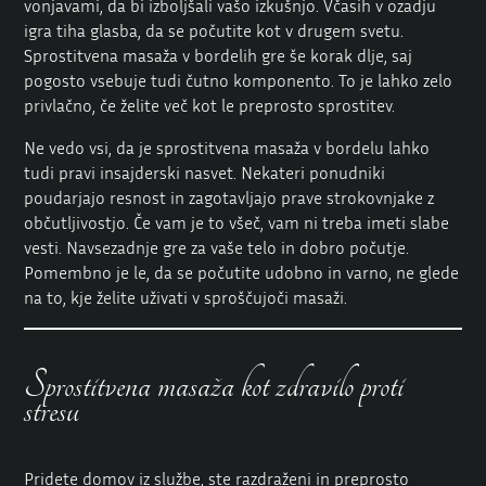
vonjavami, da bi izboljšali vašo izkušnjo. Včasih v ozadju
igra tiha glasba, da se počutite kot v drugem svetu.
Sprostitvena masaža v bordelih gre še korak dlje, saj
pogosto vsebuje tudi čutno komponento. To je lahko zelo
privlačno, če želite več kot le preprosto sprostitev.
Ne vedo vsi, da je sprostitvena masaža v bordelu lahko
tudi pravi insajderski nasvet. Nekateri ponudniki
poudarjajo resnost in zagotavljajo prave strokovnjake z
občutljivostjo. Če vam je to všeč, vam ni treba imeti slabe
vesti. Navsezadnje gre za vaše telo in dobro počutje.
Pomembno je le, da se počutite udobno in varno, ne glede
na to, kje želite uživati v sproščujoči masaži.
Sprostitvena masaža kot zdravilo proti
stresu
Pridete domov iz službe, ste razdraženi in preprosto