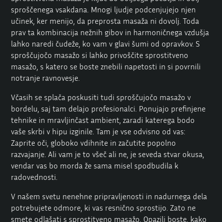
sproščenega vsakdana. Mnogi ljudje podcenjujejo njen
učinek, ker menijo, da preprosta masaža ni dovolj. Toda
prav ta kombinacija nežnih gibov in harmoničnega vzdušja
lahko naredi čudeže, ko vam v glavi šumi od opravkov. S
sproščujočo masažo si lahko privoščite sprostitveno
masažo, s katero se boste znebili napetosti in si povrnili
notranje ravnovesje.
Včasih se splača poskusiti tudi sproščujočo masažo v
bordelu, saj tam delajo profesionalci. Ponujajo prefinjene
tehnike in mravljinčast ambient, zaradi katerega bodo
vaše skrbi v hipu izginile. Tam je vse odvisno od vas:
Zaprite oči, globoko vdihnite in začutite popolno
razvajanje. Ali vam je to všeč ali ne, je seveda stvar okusa,
vendar vas bo morda že sama misel spodbudila k
radovednosti.
V našem svetu nenehne pripravljenosti in nadurnega dela
potrebujete odmore, ki vas resnično sprostijo. Zato ne
smete odlašati s sprostitveno masažo. Opazili boste, kako