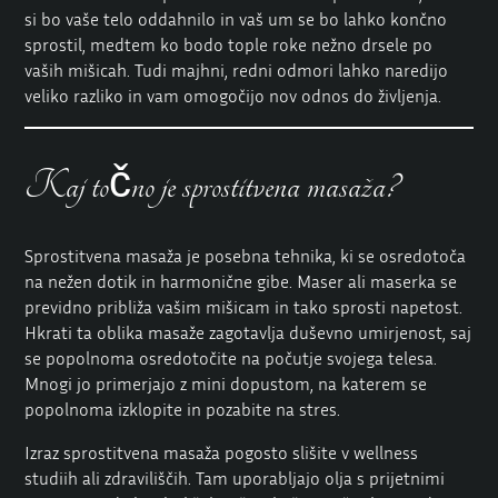
si bo vaše telo oddahnilo in vaš um se bo lahko končno
sprostil, medtem ko bodo tople roke nežno drsele po
vaših mišicah. Tudi majhni, redni odmori lahko naredijo
veliko razliko in vam omogočijo nov odnos do življenja.
Kaj točno je sprostitvena masaža?
Sprostitvena masaža je posebna tehnika, ki se osredotoča
na nežen dotik in harmonične gibe. Maser ali maserka se
previdno približa vašim mišicam in tako sprosti napetost.
Hkrati ta oblika masaže zagotavlja duševno umirjenost, saj
se popolnoma osredotočite na počutje svojega telesa.
Mnogi jo primerjajo z mini dopustom, na katerem se
popolnoma izklopite in pozabite na stres.
Izraz sprostitvena masaža pogosto slišite v wellness
studiih ali zdraviliščih. Tam uporabljajo olja s prijetnimi