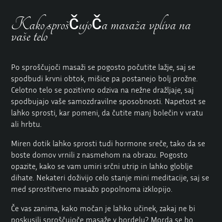
Kako sproščujoča masaža vpliva na
vaše telo
Po sproščujoči masaži se pogosto počutite lažje, saj se
spodbudi krvni obtok, mišice pa postanejo bolj prožne.
Celotno telo se pozitivno odziva na nežne dražljaje, saj
spodbujajo vaše samozdravilne sposobnosti. Napetost se
lahko sprosti, kar pomeni, da čutite manj bolečin v vratu
ali hrbtu.
Miren dotik lahko sprosti tudi hormone sreče, tako da se
boste domov vrnili z nasmehom na obrazu. Pogosto
opazite, kako se vam umiri srčni utrip in lahko globlje
dihate. Nekateri doživijo celo stanje mini meditacije, saj se
med sprostitveno masažo popolnoma izklopijo.
Če vas zanima, kako močan je lahko učinek, zakaj ne bi
poskusili sproščujoče masaže v bordelu? Morda se bo