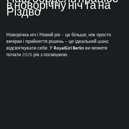
в новорічну ніч та на
Різдво
Новорічна ніч і Новий рік – це більше, ніж просто
вечірки і прийняття рішень – це ідеальний шанс
відсвяткувати себе. У
RoyalGirl Berlin
ви можете
почати 2026 рік з посмішкою.
Ми пропонуємо вам ідеальне поєднання гламуру і
безпеки – чуттєві моменти, які запам’ятаються довше,
ніж будь-яка іскра феєрверку.
Чуттєві години на
Різдво, Новий рік та
новорічну ніч 2025/2026