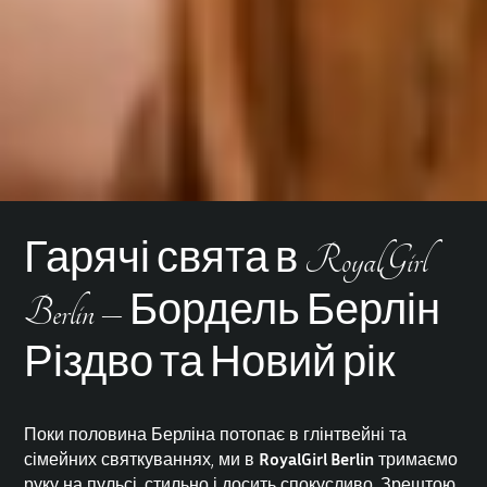
Гарячі свята в RoyalGirl
Berlin – Бордель Берлін
Різдво та Новий рік
Поки половина Берліна потопає в глінтвейні та
сімейних святкуваннях, ми в
RoyalGirl Berlin
тримаємо
руку на пульсі, стильно і досить спокусливо. Зрештою,