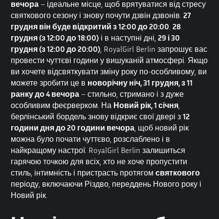
вечора
– ідеальне місце, щоб врятуватися від стресу
святкового сезону і знову почути дзвін дзвонів.
27
грудня він буде відкритий з 12:00 до 20:00
.
28
грудня (з 12:00 до 18:00)
і в наступні дні,
29 і 30
грудня (з 12:00 до 20:00)
, RoyalGirl Berlin запрошує вас
провести чуттєві години у вишуканій атмосфері. Якщо
ви хочете відсвяткувати зміну року по-особливому, ви
можете зробити це в
новорічну ніч, 31 грудня, з 11
ранку до 4 вечора
– стильно, стримано і з дуже
особливим феєрверком. На
Новий рік, 1 січня
,
берлінський бордель знову відкриє свої двері з
12
години дня до 20 години вечора
, щоб новий рік
можна було почати чуттєво, розслаблено і в
найкращому настрої. RoyalGirl Berlin залишиться
гарячою точкою для всіх, хто не хоче пропустити
стиль, інтимність і пристрасть протягом
святкового
періоду, включаючи Різдво, переддень Нового року і
Новий рік.