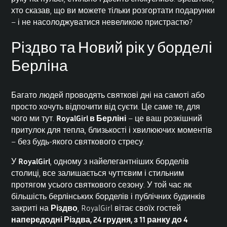
хто сказав, що ви можете тільки розгортати подарунки
– і не насолоджуватися невеликою пристрастю?
Різдво та Новий рік у борделі
Берліна
Багато людей проводять святкові дні на самоті або
просто хочуть відпочити від суєти. Це саме те, для
чого ми тут.
RoyalGirl в Берліні
– це ваш розкішний
притулок для тепла, близькості і хвилюючих моментів
– без будь-якого святкового стресу.
У
RoyalGirl
, одному з найелегантніших борделів
столиці, все залишається чуттєвим і стильним
протягом усього святкового сезону. У той час як
більшість берлінських борделів і публічних будинків
закриті на
Різдво
, RoyalGirl вітає своїх гостей
напередодні Різдва, 24 грудня, з 11 ранку до 4