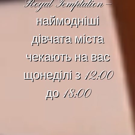
Royal Temptation —
наймодніші
дівчата міста
чекають на вас
щонеділі з 12:00
до 18:00