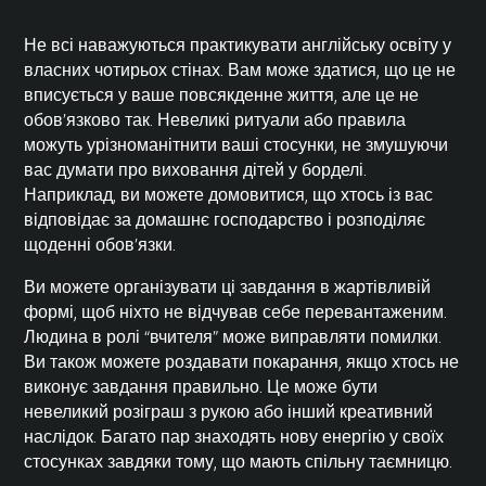
Не всі наважуються практикувати англійську освіту у
власних чотирьох стінах. Вам може здатися, що це не
вписується у ваше повсякденне життя, але це не
обов’язково так. Невеликі ритуали або правила
можуть урізноманітнити ваші стосунки, не змушуючи
вас думати про виховання дітей у борделі.
Наприклад, ви можете домовитися, що хтось із вас
відповідає за домашнє господарство і розподіляє
щоденні обов’язки.
Ви можете організувати ці завдання в жартівливій
формі, щоб ніхто не відчував себе перевантаженим.
Людина в ролі “вчителя” може виправляти помилки.
Ви також можете роздавати покарання, якщо хтось не
виконує завдання правильно. Це може бути
невеликий розіграш з рукою або інший креативний
наслідок. Багато пар знаходять нову енергію у своїх
стосунках завдяки тому, що мають спільну таємницю.