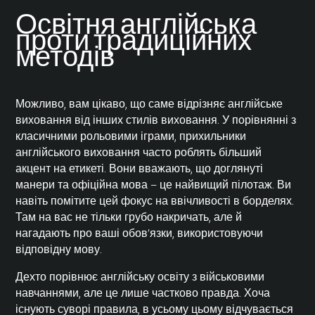
Освітня англійська
проти традиційних
методів
Можливо, вам цікаво, що саме відрізняє англійське
виховання від інших стилів виховання. У порівнянні з
класичними рольовими іграми, прихильники
англійського виховання часто роблять більший
акцент на етикеті. Вони вважають, що доглянуті
манери та офіційна мова – це найвищий пілотаж. Ви
навіть помітите цей фокус на ввічливості в борделях.
Там на вас не тільки грубо накричать, але й
нагадають про ваші обов’язки, використовуючи
відповідну мову.
Дехто порівнює англійську освіту з військовими
навчаннями, але це лише частково правда. Хоча
існують суворі правила, в усьому цьому відчувається