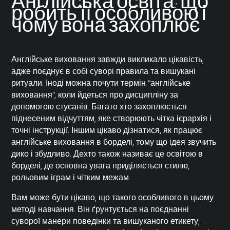
Англійська освіта: що
робить її особливою і
чому вона захоплює
Англійське виховання завжди викликало цікавість,
адже поєднує в собі суворі правила та вишукані
ритуали. Іноді можна почути термін “англійське
виховання”, коли йдеться про дисципліну за
допомогою стусанів. Багато хто захоплюється
піднесеним відчуттям, яке створюють чітка ієрархія і
точні інструкції. Іншим цікаво дізнатися, як працює
англійське виховання в борделі, тому що ідея звучить
дико і збудливо. Дехто також називає це освітою в
борделі, де основна увага приділяється стилю,
рольовим іграм і чітким межам.
Вам може бути цікаво, що такого особливого в цьому
методі навчання. Він ґрунтується на поєднанні
суворої манери поведінки та вишуканого етикету,