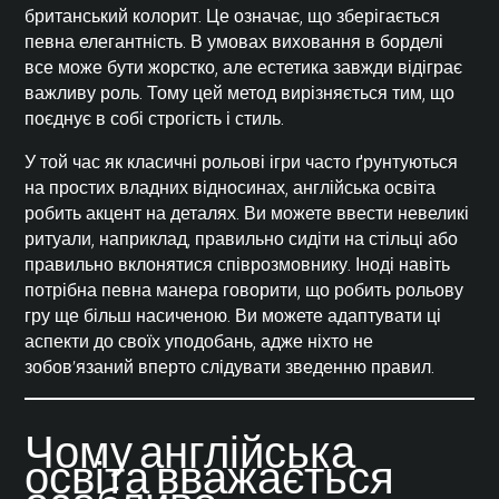
британський колорит. Це означає, що зберігається
певна елегантність. В умовах виховання в борделі
все може бути жорстко, але естетика завжди відіграє
важливу роль. Тому цей метод вирізняється тим, що
поєднує в собі строгість і стиль.
У той час як класичні рольові ігри часто ґрунтуються
на простих владних відносинах, англійська освіта
робить акцент на деталях. Ви можете ввести невеликі
ритуали, наприклад, правильно сидіти на стільці або
правильно вклонятися співрозмовнику. Іноді навіть
потрібна певна манера говорити, що робить рольову
гру ще більш насиченою. Ви можете адаптувати ці
аспекти до своїх уподобань, адже ніхто не
зобов’язаний вперто слідувати зведенню правил.
Чому англійська
освіта вважається