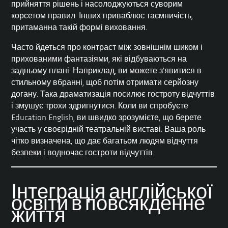
прийняття рішень і насолоджуються суворим
корсетом правил. Інших приваблює таємничість,
притаманна такій формі виховання.
Часто йдеться про контраст між зовнішнім шиком і
прихованими фантазіями, які відбуваються на
задньому плані. Наприклад, ви можете з’явитися в
стильному вбранні, щоб потім отримати серйозну
догану. Така драматизація посилює гостроту відчуттів
і змушує трохи здригнутися. Коли ви спробуєте
Education English, ви швидко зрозумієте, що берете
участь у своєрідній театральній виставі. Ваша роль
чітко визначена, що дає багатьом людям відчуття
безпеки і водночас гостроти відчуттів.
Інтеграція англійської
освіти в повсякденне
життя