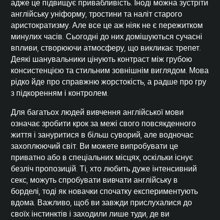
адже це підвищує привабливість. Іноді можна зустріти
англійську уніформу, тростини та наліт старого
аристократизму. Але все це аж ніяк не є пережитком
минулих часів. Сьогодні до них домішуються сучасні
впливи, створюючи атмосферу, що викликає трепет.
Деякі шанувальники цінують контраст між грубою
консистенцією та стильним зовнішнім виглядом. Мова
рідко йде про справжню жорстокість, а радше про гру
з підкоренням і контролем.
Для багатьох людей вивчення англійської мови
означає зробити крок за межі свого повсякденного
життя і зануритися в більш суворий, але водночас
захоплюючий світ. Ви можете випробувати це
приватно або в спеціальних місцях, оскільки існує
безліч пропозицій. Ті, хто любить дуже інтенсивний
секс, можуть спробувати вивчати англійську в
борделі, тоді як новачки спочатку експериментують
вдома. Важливо, щоб ви завжди прислухалися до
своїх інстинктів і заходили лише туди, де ви