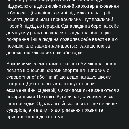
підкреслюють дисциплінований характер виховання
в борделі. Ці зовнішні деталі підсилюють настрій і
роблять досвід більш привабливим. Тут важливий
ігровий підхід до ієрархії. Одна людина бере на себе
домінуючу роль і розподіляє завдання або ініціює
покарання. Інша людина дозволяє себе ввести в цю
позицію, але завжди залишається захищеною за
допомогою ключових слів або кодів.
Важливими елементами є часові обмеження, певні
пози та шанобливі форми звертання. Типовим є
суворе “пане” або “пані”, що дещо нагадує школу-
інтернат. Дехто навіть влаштовує невеликі
екзаменаційні сценарії, в яких помилки визнаються з
покараннями. Це може бути ляпас, зауваження чи
інші наслідки. Однак англійська освіта – це не лише
суворість, а й відчуття дотримання правил та
приналежності до системи.