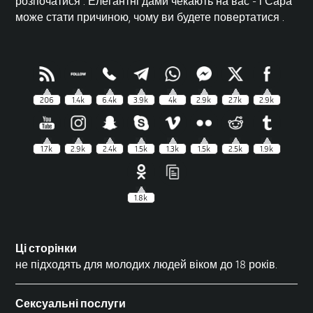
розпочатися
.
Елегантні дами чекають на вас - і Сара
може стати причиною, чому ви будете повертатися
.
206
1.4k
6.4k
3.9k
4k
2.9k
2.7k
2.9k
1.7k
2.9k
2.4k
1.5k
1.3k
1.5k
2.5k
1.9k
1.8k
Ці сторінки
не підходять для молодих людей віком до 18 років.
Сексуальні послуги