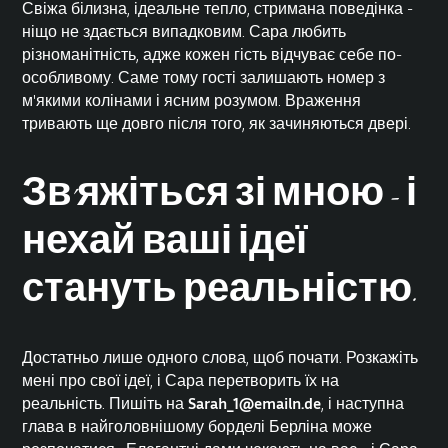
Свіжа білизна, ідеальне тепло, стримана поведінка -
ніщо не здається випадковим. Сара любить
різноманітність, адже кожен гість відчуває себе по-
особливому. Саме тому гості залишають номер з
м'якими колінами і ясним розумом. Враження
тривають ще довго після того, як зачиняються двері.
Зв'яжіться зі мною - і
нехай ваші ідеї
стануть реальністю.
Достатньо лише одного слова, щоб почати. Розкажіть
мені про свої ідеї, і Сара перетворить їх на
реальність. Пишіть на
Sarah_1@emailn.de
, і наступна
глава в найголовнішому
борделі
Берліна
може