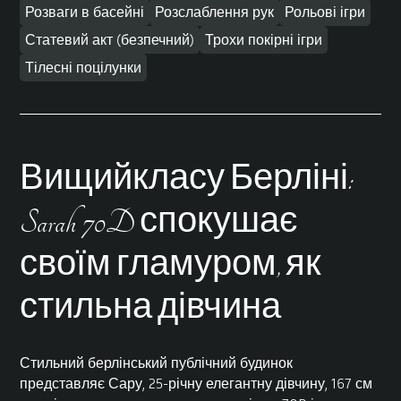
Розваги в басейні
Розслаблення рук
Рольові ігри
Статевий акт (безпечний)
Трохи покірні ігри
Тілесні поцілунки
Вищий
клас
у Берліні
:
Sarah 70D спокушає
своїм гламуром, як
стильна дівчина
Стильний берлінський публічний будинок
представляє Сару, 25-річну елегантну дівчину, 167 см