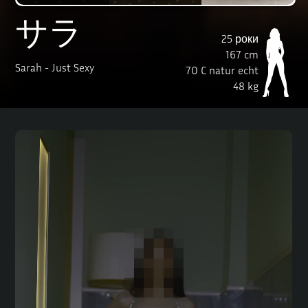
サラ
25 роки
167 cm
Sarah - Just Sexy
70 C natur echt
48 kg