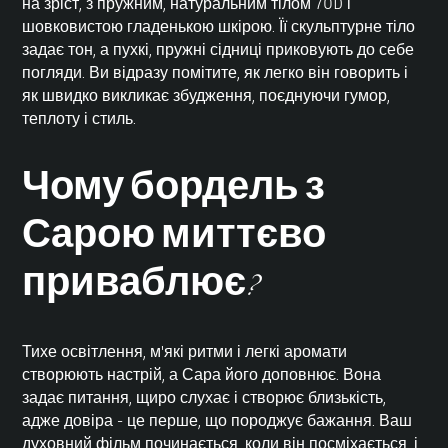
на зріст, з пружним, натуральним тілом 70D і
шовковистою гладенькою шкірою. Її скульптурне тіло
задає тон, а пухкі, пружні сідниці приковують до себе
погляди. Ви відразу помітите, як легко він говорить і
як швидко викликає збудження, поєднуючи гумор,
теплоту і стиль.
Чому бордель з
Сарою миттєво
приваблює?
Тихе освітлення, м'які ритми і легкі аромати
створюють настрій, а
Сара
його доповнює. Вона
задає питання, щиро слухає і створює близькість,
адже довіра - це перше, що породжує бажання. Ваш
духовний фільм починається, коли він посміхається, і