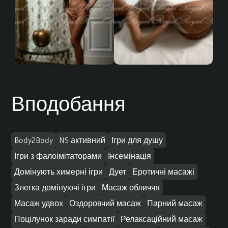
Вподобання
Body2Body
NS активний
Ігри для душу
Ігри з фалоімітаторами
Інсемінація
Домінують химерні ігри
Дует
Еротичні масажі
Злегка домінуючі ігри
Масаж обличчя
Масаж удвох
Оздоровчий масаж
Парний масаж
Поцілунок заради симпатії
Релаксаційний масаж