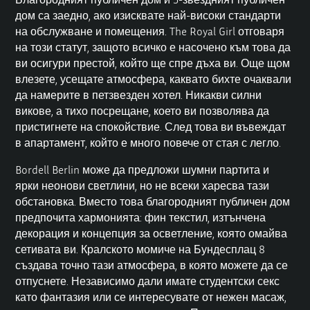
дом
са заедно, ако изисквате най-високи стандарти
на обслужване и помещения. The Royal Girl отговаря
на този статут, защото всичко е насочено към това да
ви осигури престой, който ще спре дъха ви. Още щом
влезете, усещате атмосфера, каквато бихте очаквали
да намерите в петзвезден хотел. Никакви силни
викове, а тихо посрещане, което ви позволява да
пристигнете на спокойствие. След това ви въвеждат
в апартамент, който е много повече от стая с легло.
Bordell Berlin може да предложи шумни партита и
ярки неонови светлини, но не всеки харесва тази
обстановка. Вместо това благородният публичен дом
предпочита хармонията: фин текстил, изтънчена
декорация и концепция за осветление, която омайва
сетивата ви. Кралското момиче на Бундесплац 8
създава точно тази атмосфера, в която можете да се
отпуснете. Независимо дали имате студентски секс
като фантазия или се интересувате от нежен масаж,