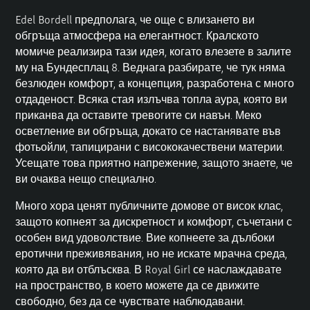
Edel Bordell предполага, че още с влизането ви
обгръща атмосфера на елегантност. Кралското
момиче реализира тази идея, когато влезете в залите
му на Бундесплац 8. Веднага разбирате, че тук няма
безлюден комфорт, а концепция, разработена с много
отдаденост. Всяка стая излъчва топла аура, която ви
приканва да оставите тревогите си навън. Меко
осветление ви обгръща, докато се настанявате във
фотьойли, тапицирани с висококачествени материи.
Усещате това приятно напрежение, защото знаете, че
ви очаква нещо специално.
Много хора ценят
публичните домове от
висок клас,
защото копнеят за дискретност и комфорт, съчетани с
особен вид удоволствие. Вие копнеете за дълбоки
еротични преживявания, но не искате мрачна среда,
която да ви отблъсква. В Royal Girl се наслаждавате
на пространство, в което можете да се движите
свободно, без да се чувствате наблюдавани.