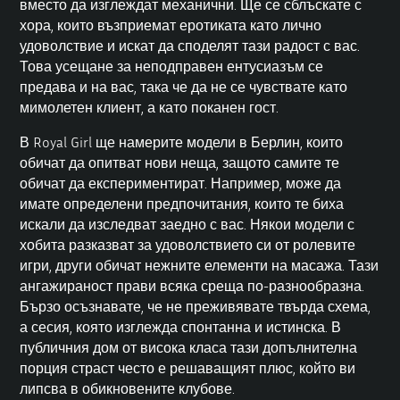
вместо да изглеждат механични. Ще се сблъскате с
хора, които възприемат еротиката като лично
удоволствие и искат да споделят тази радост с вас.
Това усещане за неподправен ентусиазъм се
предава и на вас, така че да не се чувствате като
мимолетен клиент, а като поканен гост.
В Royal Girl ще намерите модели в Берлин, които
обичат да опитват нови неща, защото самите те
обичат да експериментират. Например, може да
имате определени предпочитания, които те биха
искали да изследват заедно с вас. Някои модели с
хобита разказват за удоволствието си от ролевите
игри, други обичат нежните елементи на масажа. Тази
ангажираност прави всяка среща по-разнообразна.
Бързо осъзнавате, че не преживявате твърда схема,
а сесия, която изглежда спонтанна и истинска. В
публичния дом от висока класа тази допълнителна
порция страст често е решаващият плюс, който ви
липсва в обикновените клубове.