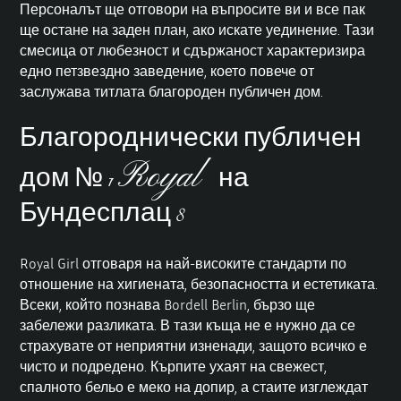
Персоналът ще отговори на въпросите ви и все пак
ще остане на заден план, ако искате уединение. Тази
смесица от любезност и сдържаност характеризира
едно петзвездно заведение, което повече от
заслужава титлата благороден публичен дом.
Благороднически публичен
Royal
дом № 1
на
Бундесплац 8
Royal Girl отговаря на най-високите стандарти по
отношение на хигиената, безопасността и естетиката.
Всеки, който познава Bordell Berlin, бързо ще
забележи разликата. В тази къща не е нужно да се
страхувате от неприятни изненади, защото всичко е
чисто и подредено. Кърпите ухаят на свежест,
спалното бельо е меко на допир, а стаите изглеждат