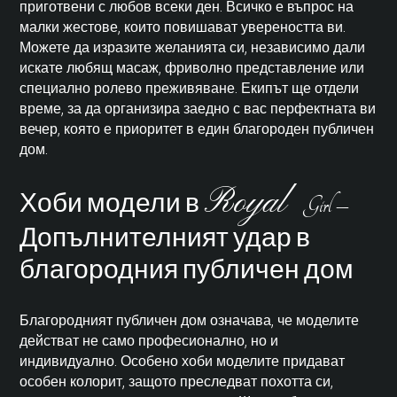
приготвени с любов всеки ден. Всичко е въпрос на
малки жестове, които повишават увереността ви.
Можете да изразите желанията си, независимо дали
искате любящ масаж, фриволно представление или
специално ролево преживяване. Екипът ще отдели
време, за да организира заедно с вас перфектната ви
вечер, която е приоритет в един благороден публичен
дом.
Royal
Хоби модели в
Girl –
Допълнителният удар в
благородния публичен дом
Благородният публичен дом означава, че моделите
действат не само професионално, но и
индивидуално. Особено
хоби моделите
придават
особен колорит, защото преследват похотта си,