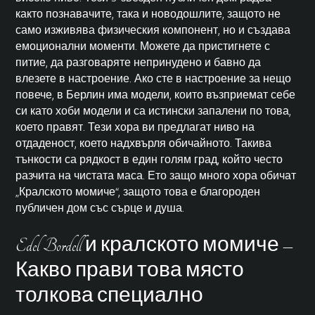
както познавачите, така и новодошлите, защото не
само изживява физическия компонент, но и създава
емоционални моменти. Можете да пристигнете с
питие, да разговаряте непринудено и бавно да
влезете в настроение. Ако сте в настроение за нещо
повече, в Берлин има модели, които възприемат себе
си като хоби модели и са истински запалени по това,
което правят. Тези хора ви предлагат ниво на
отдаденост, което надхвърля обичайното. Такива
тънкости са рядкост в един голям град, който често
разчита на чистата маса. Ето защо много хора обичат
„Кралското момиче“, защото това е благороден
публичен дом със сърце и душа.
Edel Bordell и кралското момиче –
Какво прави това място
толкова специално