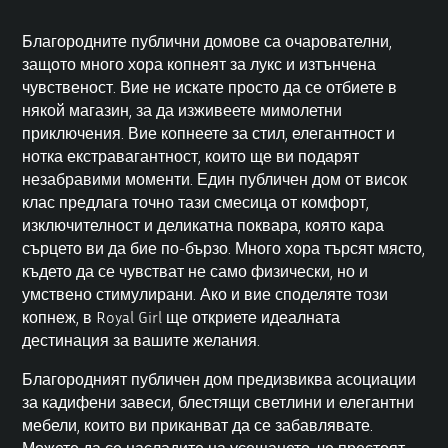
Благородните публични домове са очарователни,
защото много хора копнеят за лукс и изтънчена
чувственост. Вие не искате просто да се отбиете в
някой магазин, за да изживеете мимолетни
приключения. Вие копнеете за стил, елегантност и
нотка екстравагантност, които ще ви подарят
незабравими моменти. Един публичен дом от висок
клас предлага точно тази смесица от комфорт,
изключителност и деликатна поквара, която кара
сърцето ви да бие по-бързо. Много хора търсят място,
където да се чувстват не само физически, но и
умствено стимулирани. Ако и вие споделяте този
копнеж, в Royal Girl ще откриете идеалната
дестинация за вашите желания.
Благородният публичен дом предизвиква асоциации
за кадифени завеси, блестящи светлини и елегантни
мебели, които ви приканват да се забавлявате.
Можете да се насладите на усещането, че престоят