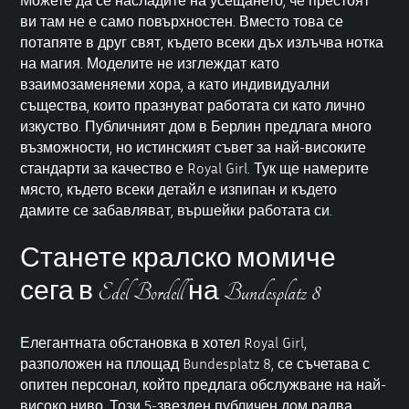
ви там не е само повърхностен. Вместо това се
потапяте в друг свят, където всеки дъх излъчва нотка
на магия. Моделите не изглеждат като
взаимозаменяеми хора, а като индивидуални
същества, които празнуват работата си като лично
изкуство. Публичният дом в Берлин предлага много
възможности, но истинският съвет за най-високите
стандарти за качество е Royal Girl. Тук ще намерите
място, където всеки детайл е изпипан и където
дамите се забавляват, вършейки работата си.
Станете кралско момиче
сега в Edel Bordell на Bundesplatz 8
Елегантната обстановка в хотел
Royal Girl
,
разположен на площад Bundesplatz 8, се съчетава с
опитен персонал, който предлага обслужване на най-
високо ниво. Този 5-звезден публичен дом радва