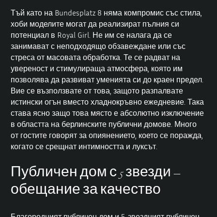
Тъй като на Bundesplatz 8 няма компромис със стила,
хоби моделите могат да реализират пълния си
потенциал в Royal Girl. Не им се налага да се
занимават с неподходящо обзавеждане или със
стреса от масовата обработка. Те се радват на
увереност и стимулираща атмосфера, която им
позволява да развиват уменията си до краен предел.
Вие се възползвате от това, защото разпалвате
истински огън вместо хладнокръвно ежедневие. Така
става ясно защо това място е абсолютно изключение
в областта на берлинските публични домове. Много
от гостите говорят за опиянението, което се поражда,
когато се срещнат интимността и луксът.
Публичен дом с 5 звезди –
обещание за качество
Благородният публичен дом и
5-звездният публичен