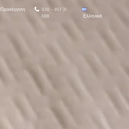
Προσέγγιση
030 – 857 31
688
Ελληνικά