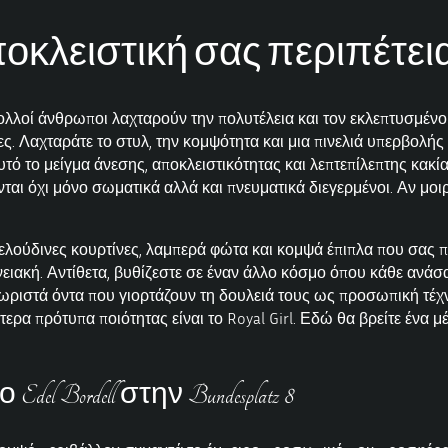
κλειστική σας περιπέτεια στ
πολλοί άνθρωποι λαχταρούν την πολυτέλεια και τον εκλεπτυσμένο
ες. Λαχταράτε το στυλ, την κομψότητα και μια πινελιά υπερβολής
το μείγμα άνεσης, αποκλειστικότητας και λεπτεπίλεπτης κακίας
ι όχι μόνο σωματικά αλλά και πνευματικά διεγερμένοι. Αν μοιρά
ελούδινες κουρτίνες, λαμπερά φώτα και κομψά έπιπλα που σας π
νειακή. Αντίθετα, βυθίζεστε σε έναν άλλο κόσμο όπου κάθε ανάσ
χωριστά όντα που γιορτάζουν τη δουλειά τους ως προσωπική τέχ
ερα πρότυπα ποιότητας είναι το Royal Girl. Εδώ θα βρείτε ένα μ
 Bordell στην Bundesplatz 8