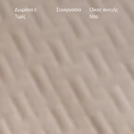
Δωμάτια &
Συνεργασία
Οίκος ανοχής
Τιμές
Νέα