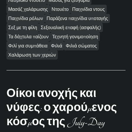
Λεσβιακό ντουέτο
Μασάζ για ζευγάρια
Μασάζ χαλάρωσης
Ντουέτο
Παιχνίδια ντους
Παιχνίδια ρόλων
Παράξενα παιχνίδια υποταγής
Σεξ με τη φίλη
Σεξουαλική επαφή (ασφαλής)
Τα δάχτυλα παίζουν
Τεχνητή γονιμοποίηση
Φιλί για συμπάθεια
Φιλιά
Φιλιά σώματος
Χαλάρωση των χεριών
Οίκοι ανοχής και
νύφες: ο χαρούμενος
κόσμος της July-Day