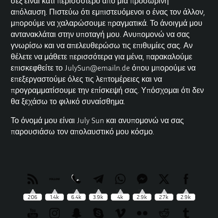
σεξ είναι κάτι περισσότερο από μια προσωρινή
απόλαυση. Πιστεύω ότι εμπιστευόμενοι ο ένας τον άλλον,
μπορούμε να χαλαρώσουμε πραγματικά. Το άνοιγμά μου
αντανακλάται στην υποταγή μου. Ανυπομονώ να σας
γνωρίσω και να απελευθερώσω τις επιθυμίες σας. Αν
θέλετε να μάθετε περισσότερα για μένα, παρακαλούμε
επισκεφθείτε το JulySun@emailn.de όπου
μπορούμε να
επεξεργαστούμε όλες τις λεπτομέρειες και να
προγραμματίσουμε την επίσκεψή σας. Υπόσχομαι ότι δεν
θα ξεχάσω το φιλικό συναίσθημα.
Το όνομά μου είναι July Sun και ανυπομονώ να σας
παρουσιάσω τον απολαυστικό μου κόσμο.
206
1.4k
6.4k
3.9k
4k
2.9k
2.7k
2.9k