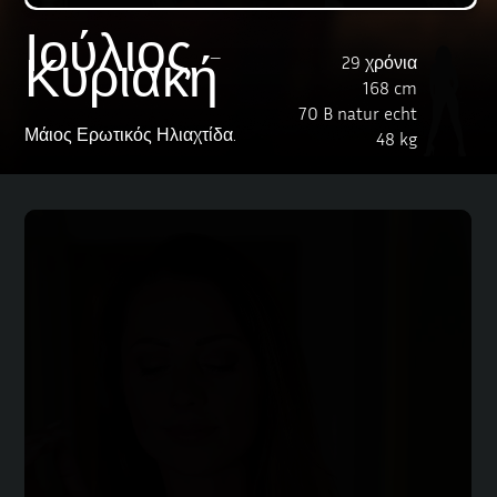
Ιούλιος -
Κυριακή
29 χρόνια
168 cm
70 B natur echt
Μάιος Ερωτικός Ηλιαχτίδα.
48 kg