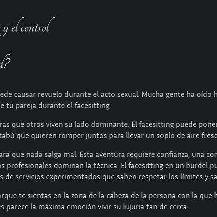
y el control
d?
uede causar revuelo durante el acto sexual. Mucha gente ha oído h
e tu pareja durante el facesitting.
tras que otros viven su lado dominante. El facesitting puede poner
bú que quieren romper juntos para llevar un soplo de aire fresc
para que nada salga mal. Esta aventura requiere confianza, una c
s profesionales dominan la técnica. El facesitting en un burdel p
 de servicios experimentados que saben respetar los límites y sat
que te sientas en la zona de la cabeza de la persona con la que h
s parece la máxima emoción vivir su lujuria tan de cerca.