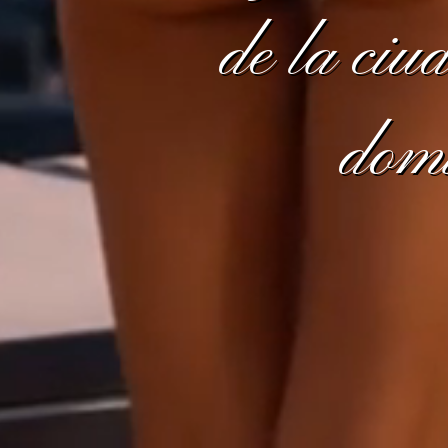
de la ciud
domi