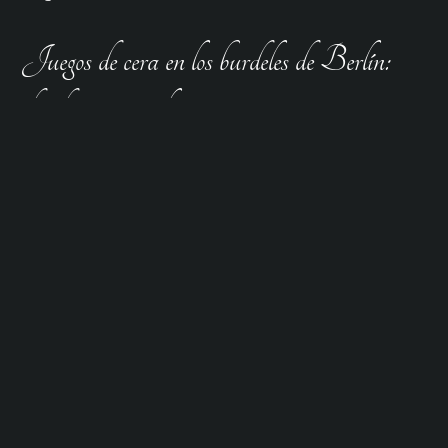
Juegos de cera en los burdeles de Berlín:
dónde encontrarlos
Los burdeles de Berlín
ofrecen una impresionante
variedad de servicios eróticos. Los juegos de cera forman
parte del repertorio de muchas casas desde hace mucho
tiempo. Puedes probar cosas nuevas en un ambiente
relajado sin tener que dar explicaciones. Los proveedores
suelen estar familiarizados con los juegos de cera y
asumen el papel de guía. Te tienden las toallas, preparan
la cera y crean el ambiente adecuado. Puedes reclinarte y
sentir la sensación de hormigueo en la piel.
Algunos clubes tienen incluso salas separadas para los
clientes más aventureros. Estas habitaciones a veces
tienen una temática especial para completar la