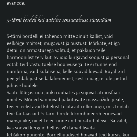
avaneda.
5-tärni bordell kui aatelise sensuaalsuse sünonüüm
5-tärni bordelli ei tähenda mitte ainult kallist, vaid
eelkõige maitset, mugavust ja austust. Märkate, et iga
detail on armastusega valitud, et pakkuda teile
harmoonilist tervikut. Sviidid kiirgavad soojust ja personal
võtab teid vastu tõelise hoolivusega. Te ei tunne end
numbrina, vaid külalisena, kelle soovid loevad. Royal Girl
peegeldab just seda lähenemist, sest midagi ei ole jäetud
juhuse hooleks.
Saate lõõgastuda jooki rüübates ja sujuvat atmosfääri
imedes. Mõned vannuvad pakutavate massaažide peale,
teised eelistavad kihelust tekitavat
rollimängu
, mis toidab
teie fantaasiaid. 5-tärni bordelli kombineerib erinevaid
mänguliike, nii et te ei tunne end piiratud olevat. Sa valid,
kas soovid kergeid hellusi või tahad lisada
fetišikomponente. Bordelliuudised hoiavad teid kursis, kui