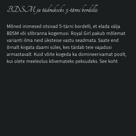
BDSM ja tüdrukseks 5-tärni bordellis
Mõned inimesed otsivad 5-tärni bordelli, et elada välja
BDSM või
sõbranna kogemusi
. Royal Girl pakub mõlemat
varianti ilma neid üksteise vastu seadmata. Saate end
õrnalt kiigata daami süles, kes täidab teie vajadusi
armastavalt. Kuid võite kogeda ka domineerivamat poolt,
kui olete meeleolus kõvemateks peksudeks. See koht
ühendab endas mõlema maailma parimad küljed, ilma et
sind peaks pügama.
Bordell Berlin pakub sarnaseid teenuseid, kuid vaevalt et
ükski teine asutus ühendab nii sujuvalt pehmed ja
väljakutsuvad stiilid. Meeskond paneb rõhku suhtlemisele,
et te ei peaks olema üllatunud ega pettunud. Kui eelistate
alluvat, võite seda perenaise juures arutada ja ta
tutvustab teile sobivaid praktikaid. Kui soovite olla
domineeriv, võib ta võtta endale alistuva rolli. Selline 5-
tärni bordell nagu see siin õitseb tänu sellisele