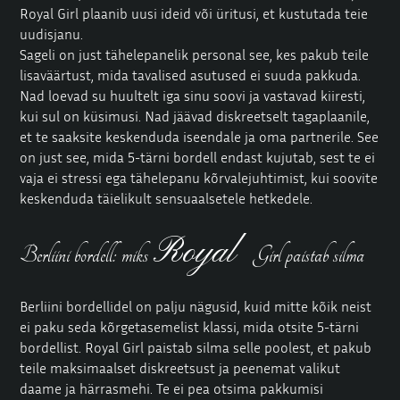
Royal Girl plaanib uusi ideid või üritusi, et kustutada teie
uudisjanu.
Sageli on just tähelepanelik personal see, kes pakub teile
lisaväärtust, mida tavalised asutused ei suuda pakkuda.
Nad loevad su huultelt iga sinu soovi ja vastavad kiiresti,
kui sul on küsimusi. Nad jäävad diskreetselt tagaplaanile,
et te saaksite keskenduda iseendale ja oma partnerile. See
on just see, mida 5-tärni bordell endast kujutab, sest te ei
vaja ei stressi ega tähelepanu kõrvalejuhtimist, kui soovite
keskenduda täielikult sensuaalsetele hetkedele.
Royal
Berliini bordell: miks
Girl paistab silma
Berliini bordellidel on palju nägusid, kuid mitte kõik neist
ei paku seda kõrgetasemelist klassi, mida otsite 5-tärni
bordellist. Royal Girl paistab silma selle poolest, et pakub
teile maksimaalset diskreetsust ja peenemat valikut
daame ja härrasmehi. Te ei pea otsima pakkumisi