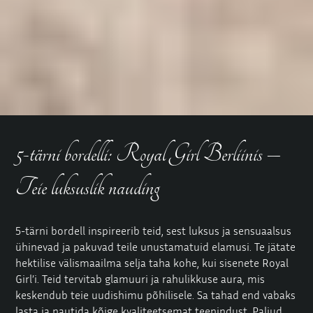
5-tärni bordelli: Royal Girl Berliinis –
Teie luksuslik nauding
5-tärni bordell inspireerib teid, sest luksus ja sensuaalsus
ühinevad ja pakuvad teile unustamatuid elamusi. Te jätate
hektilise välismaailma selja taha kohe, kui sisenete Royal
Girl’i. Teid tervitab glamuuri ja rahulikkuse aura, mis
keskendub teie uudishimu põhilisele. Sa tahad end vabaks
lasta ja nautida kõige kvaliteetsemat teenindust. Paljud