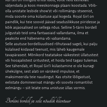
väljendada ja koos meeskonnaga plaani koostada. Võib-
olla unistate lesbide show’st või rollimängu stseenist,
mida soovite oma külastuse ajal kogeda. Royal Girl on
paindlik, kui teie soovid jäävad seaduslikkuse piiridesse ja
kõik asjaosalised on sellega nõus. Selline 5-tärni bordell
julgustab teid oma fantaasiaid vallandama, ilma et
peaksite end häbenema või vabandama.
Selle asutuse bordelliuudised rõhutavad sageli, kui palju
külalised kiidavad teenust, mis läheb kaugemale
tavapärasest. Mõnikord teatatakse väikestest üllatustest
või hooajalistest üritustest, et hoida teid tagasi tulemas.
See tähendab, et Royal Girl’i külastamine ei ole kunagi
ühekülgne, sest alati on värskeid impulsse, et
maksimeerida teie naudingut. Kas otsite lõõgastust,
eelistate domineerivat mängu või soovite romantilist
eelmängu – siit leiate oma unistuse üllas vormis.
Berliini bordell ja selle nõudlik klientuur