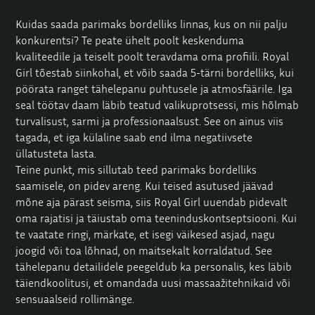
Kuidas saada parimaks bordelliks linnas, kus on nii palju
konkurentsi? Te peate ühelt poolt keskenduma
kvaliteedile ja teiselt poolt teravdama oma profiili. Royal
Girl tõestab siinkohal, et võib saada 5-tärni bordelliks, kui
pöörata ranget tähelepanu puhtusele ja atmosfäärile. Iga
seal töötav daam läbib teatud valikuprotsessi, mis hõlmab
turvalisust, sarmi ja professionaalsust. See on ainus viis
tagada, et iga külaline saab end ilma negatiivsete
üllatusteta lasta.
Teine punkt, mis sillutab teed parimaks bordelliks
saamisele, on pidev areng. Kui teised asutused jäävad
mõne aja pärast seisma, siis Royal Girl uuendab pidevalt
oma rajatisi ja täiustab oma teeninduskontseptsiooni. Kui
te vaatate ringi, märkate, et isegi väikesed asjad, nagu
joogid või toa lõhnad, on maitsekalt korraldatud. See
tähelepanu detailidele peegeldub ka personalis, kes läbib
täiendkoolitusi, et omandada uusi massaažitehnikaid või
sensuaalseid rollimänge.