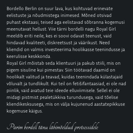
Bordello Berlin
on suur lava, kus kohtuvad erinevate
eelistuste ja nõudmistega inimesed. Mõned otsivad
puhast ekstaasi, teised aga eelistavad sõbranna kogemusi
meenutavat hellust. Viie tärni bordelli nagu Royal Girl
meeldib eriti neile, kes ei soovi odavat teenust, vaid
hindavad kvaliteeti, diskreetsust ja väärikust. Need
kliendid on valmis investeerima hoolikasse teenindusse ja
keerulisse keskkonda.
Royal Girl mõistab seda klientuuri ja pakub stiili, mis on
pigem sisuline kui pimestav. Siin töötavad daamid on
hoolikalt valitud ja teavad, kuidas teenindada külastajaid
võluvalt ja tundlikult. Kui teil on fetišifantaasiad, ei ole nad
piinlik, vaid avatud teie ideede elluviimisele. Sellel ei ole
midagi pistmist pealetükkiva turundusega, vaid tõelise
kliendikesksusega, mis on välja kujunenud aastatepikkuse
kogemuse käigus.
Parim bordell tänu läbimõeldud protsessidele