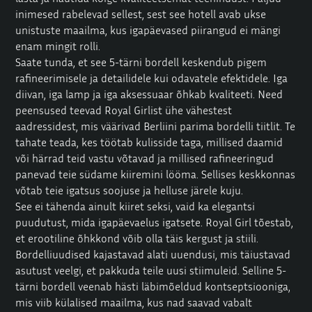
inimesed rabelevad sellest, sest see hotell avab ukse
unistuste maailma, kus igapäevased piirangud ei mängi
enam mingit rolli.
Saate tunda, et see 5-tärni
bordell
keskendub pigem
rafineerimisele ja detailidele kui odavatele efektidele. Iga
diivan, iga lamp ja iga aksessuaar õhkab kvaliteeti. Need
peensused teevad Royal Girlist ühe vähestest
aadressidest, mis väärivad Berliini parima bordelli tiitlit. Te
tahate teada, kes töötab kulisside taga, millised daamid
või härrad teid vastu võtavad ja millised rafineeringud
panevad teie südame kiiremini lööma. Sellises keskkonnas
võtab teie igatsus soojuse ja helluse järele kuju.
See ei tähenda ainult kiiret seksi, vaid ka elegantsi
puudutust, mida igapäevaelus igatsete. Royal Girl tõestab,
et erootiline õhkkond võib olla täis kergust ja stiili.
Bordelliuudised kajastavad alati uuendusi, mis täiustavad
asutust veelgi, et pakkuda teile uusi stiimuleid. Selline 5-
tärni bordell veenab hästi läbimõeldud kontseptsiooniga,
mis viib külalised maailma, kus nad saavad vabalt