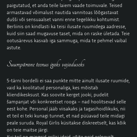
paigutatud, et anda teile laiem vaade toimuvale. Teised
armastavad võimalust nautida vannitoas lõõgastavat
dušši või sensuaalset vanni enne tegelikku kohtumist.
Berliinis on kindlasti ka teisi ilusate ruumidega aadresse,
kuid siin saad mugavuse taset, mida on raske ületada. Teie
ootusärevus kasvab iga sammuga, mida te pehmel vaibal
astute.
Suurepärane teenus igaks vajaduseks
5-tärni bordelli ei saa punkte mitte ainult ilusate ruumide,
vaid ka koolitatud personaliga, kes mõistab
kliendikesksust. Kas soovite kerget jooki, pudelit
šampanjat või konkreetset rooga – nad hoolitsevad selle
eest kohe. Personal jääb viisakaks ja tagasihoidlikuks, nii
et teil ei teki kunagi tunnet, et nad püüavad teile midagi
peale suruda. Royal Girlis küsitakse diskreetselt, kas kõik
on teie maitse järgi.
Kui teil on mingeid erilisi ideid, võite neid eelnevalt