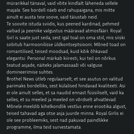
mürarikkal tänaval, vaid võite kindlalt läheneda sellele
majale. See bordell näeb end rahupaigana, mis mitte
ainult ei austa teie soove, vaid täiustab neid.
Te soovite istuda sviidis, kus peened kardinad, pehmed
vaibad ja peenike valgustus määravad atmosfääri.
Royal
Girl
is saate just seda, sest igal toal on oma stiil, mis siiski
sobitub harmoonilisse üldkontseptsiooni. Mõned toad on
romantilised, teised moodsad, kuid kõik õhkavad
elegantsi. Personal märkab kiiresti, kui teil on nõrkus
teatud asjade, näiteks jalamassaaži või valguse
domineerimise suhtes.
Brothel News
ütleb regulaarselt, et see asutus on valitud
parimaks bordelliks, sest külalised hindavad kvaliteeti. Asi
ei ole ainult selles, et sa naudid ennast füüsiliselt, vaid ka
selles, et su meeled ja meeled on võrdselt ahvatlevad.
Mõnele meeldib kihelkondlik vestlus enne erootika algust,
teised tahavad aga otse asja juurde minna. Royal Girlis ei
ole see probleemiks, sest nad pakuvad paindlikke
programme, ilma teid survestamata.