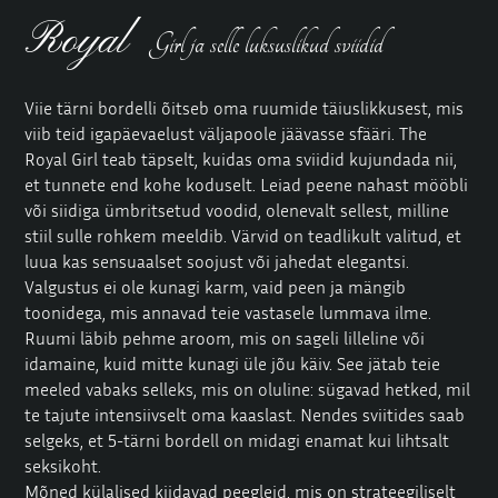
Royal
Girl ja selle luksuslikud sviidid
Viie tärni bordelli õitseb oma ruumide täiuslikkusest, mis
viib teid igapäevaelust väljapoole jäävasse sfääri. The
Royal Girl teab täpselt, kuidas oma sviidid kujundada nii,
et tunnete end kohe koduselt. Leiad peene nahast mööbli
või siidiga ümbritsetud voodid, olenevalt sellest, milline
stiil sulle rohkem meeldib. Värvid on teadlikult valitud, et
luua kas sensuaalset soojust või jahedat elegantsi.
Valgustus ei ole kunagi karm, vaid peen ja mängib
toonidega, mis annavad teie vastasele lummava ilme.
Ruumi läbib pehme aroom, mis on sageli lilleline või
idamaine, kuid mitte kunagi üle jõu käiv. See jätab teie
meeled vabaks selleks, mis on oluline: sügavad hetked, mil
te tajute intensiivselt oma kaaslast. Nendes sviitides saab
selgeks, et 5-tärni bordell on midagi enamat kui lihtsalt
seksikoht.
Mõned külalised kiidavad peegleid, mis on strateegiliselt