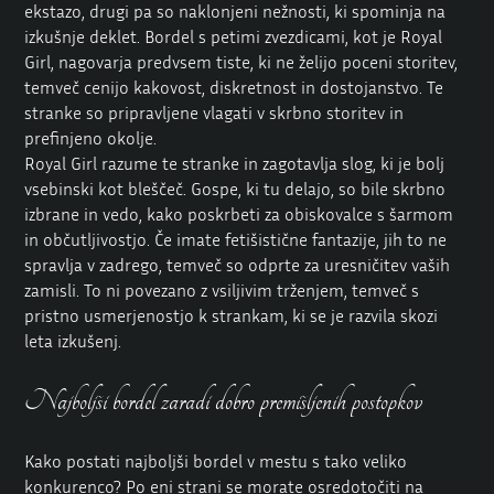
ekstazo, drugi pa so naklonjeni nežnosti, ki spominja na
izkušnje deklet. Bordel s petimi zvezdicami, kot je Royal
Girl, nagovarja predvsem tiste, ki ne želijo poceni storitev,
temveč cenijo kakovost, diskretnost in dostojanstvo. Te
stranke so pripravljene vlagati v skrbno storitev in
prefinjeno okolje.
Royal Girl razume te stranke in zagotavlja slog, ki je bolj
vsebinski kot bleščeč. Gospe, ki tu delajo, so bile skrbno
izbrane in vedo, kako poskrbeti za obiskovalce s šarmom
in občutljivostjo. Če imate fetišistične fantazije, jih to ne
spravlja v zadrego, temveč so odprte za uresničitev vaših
zamisli. To ni povezano z vsiljivim trženjem, temveč s
pristno usmerjenostjo k strankam, ki se je razvila skozi
leta izkušenj.
Najboljši bordel zaradi dobro premišljenih postopkov
Kako postati najboljši bordel v mestu s tako veliko
konkurenco? Po eni strani se morate osredotočiti na