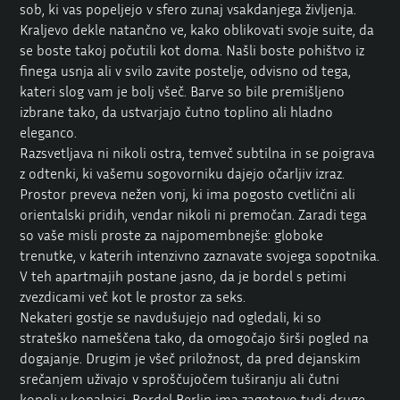
sob, ki vas popeljejo v sfero zunaj vsakdanjega življenja.
Kraljevo dekle natančno ve, kako oblikovati svoje suite, da
se boste takoj počutili kot doma. Našli boste pohištvo iz
finega usnja ali v svilo zavite postelje, odvisno od tega,
kateri slog vam je bolj všeč. Barve so bile premišljeno
izbrane tako, da ustvarjajo čutno toplino ali hladno
eleganco.
Razsvetljava ni nikoli ostra, temveč subtilna in se poigrava
z odtenki, ki vašemu sogovorniku dajejo očarljiv izraz.
Prostor preveva nežen vonj, ki ima pogosto cvetlični ali
orientalski pridih, vendar nikoli ni premočan. Zaradi tega
so vaše misli proste za najpomembnejše: globoke
trenutke, v katerih intenzivno zaznavate svojega sopotnika.
V teh apartmajih postane jasno, da je bordel s petimi
zvezdicami več kot le prostor za seks.
Nekateri gostje se navdušujejo nad ogledali, ki so
strateško nameščena tako, da omogočajo širši pogled na
dogajanje. Drugim je všeč priložnost, da pred dejanskim
srečanjem uživajo v sproščujočem tuširanju ali čutni
kopeli v kopalnici. Bordel Berlin ima zagotovo tudi druge