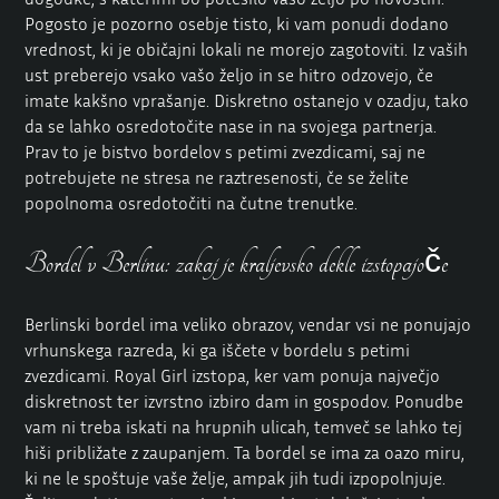
Pogosto je pozorno osebje tisto, ki vam ponudi dodano
vrednost, ki je običajni lokali ne morejo zagotoviti. Iz vaših
ust preberejo vsako vašo željo in se hitro odzovejo, če
imate kakšno vprašanje. Diskretno ostanejo v ozadju, tako
da se lahko osredotočite nase in na svojega partnerja.
Prav to je bistvo bordelov s petimi zvezdicami, saj ne
potrebujete ne stresa ne raztresenosti, če se želite
popolnoma osredotočiti na čutne trenutke.
Bordel v Berlinu: zakaj je kraljevsko dekle izstopajoče
Berlinski bordel ima veliko obrazov, vendar vsi ne ponujajo
vrhunskega razreda, ki ga iščete v bordelu s petimi
zvezdicami. Royal Girl izstopa, ker vam ponuja največjo
diskretnost ter izvrstno izbiro dam in gospodov. Ponudbe
vam ni treba iskati na hrupnih ulicah, temveč se lahko tej
hiši približate z zaupanjem. Ta bordel se ima za oazo miru,
ki ne le spoštuje vaše želje, ampak jih tudi izpopolnjuje.