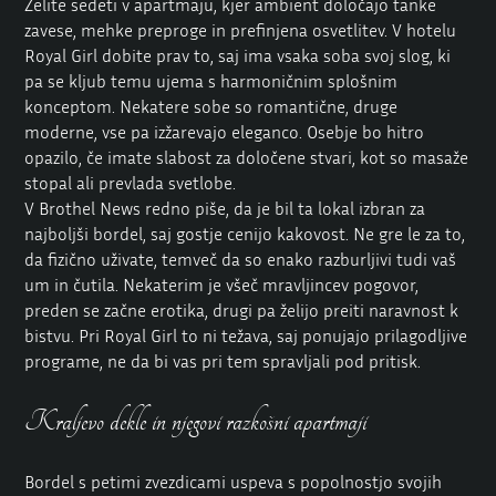
Želite sedeti v apartmaju, kjer ambient določajo tanke
zavese, mehke preproge in prefinjena osvetlitev. V hotelu
Royal Girl
dobite prav to, saj ima vsaka soba svoj slog, ki
pa se kljub temu ujema s harmoničnim splošnim
konceptom. Nekatere sobe so romantične, druge
moderne, vse pa izžarevajo eleganco. Osebje bo hitro
opazilo, če imate slabost za določene stvari, kot so masaže
stopal ali prevlada svetlobe.
V
Brothel News
redno piše, da je bil ta lokal izbran za
najboljši bordel, saj gostje cenijo kakovost. Ne gre le za to,
da fizično uživate, temveč da so enako razburljivi tudi vaš
um in čutila. Nekaterim je všeč mravljincev pogovor,
preden se začne erotika, drugi pa želijo preiti naravnost k
bistvu. Pri Royal Girl to ni težava, saj ponujajo prilagodljive
programe, ne da bi vas pri tem spravljali pod pritisk.
Kraljevo dekle in njegovi razkošni apartmaji
Bordel s petimi zvezdicami uspeva s popolnostjo svojih