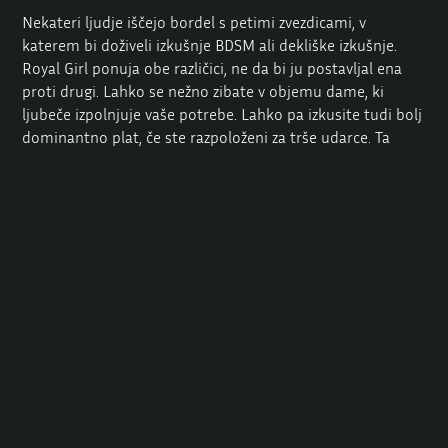
Nekateri ljudje iščejo bordel s petimi zvezdicami, v
katerem bi doživeli
izkušnje
BDSM ali
dekliške izkušnje
.
Royal Girl ponuja obe različici, ne da bi ju postavljal ena
proti drugi. Lahko se nežno zibate v objemu dame, ki
ljubeče izpolnjuje vaše potrebe. Lahko pa izkusite tudi bolj
dominantno plat, če ste razpoloženi za trše udarce. Ta
lokacija združuje najboljše iz obeh svetov, ne da bi vas bilo
treba uvrstiti v določeno kategorijo.
Bordell Berlin ponuja podobne storitve, vendar skoraj
nobena druga ustanova tako brezhibno ne združuje
mehkih in zahtevnih stilov. Ekipa poudarja komunikacijo,
da ne boste presenečeni ali razočarani. Če ste raje
podrejeni, se lahko o tem pogovorite z gostiteljico in
predstavila vam bo prakse, ki vam ustrezajo. Če želite biti
dominantni, lahko ona prevzame podrejeno vlogo. Javni
dom s petimi zvezdicami, kot je ta, uspeva s to
prilagodljivostjo, saj ima vsak gost edinstvene želje.
Storitve zunaj postelje