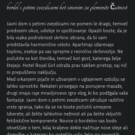
bordel s petimi zvezdicami kot sinonim za plemenito čutnost
Javni dom s petimi zvezdicami ne pomeni le drago, temveč
predvsem okus, udobje in spoštovanje. Opazili boste, da je
bila vsaka podrobnost skrbno izbrana, da bi vam
predstavila harmonično celoto. Apartmaji izžarevajo
toplino, osebje pa vas sprejme z resnično skrbnostjo. Ne
počutite se kot številka, temveč kot gost, katerega želje
štejejo. Hotel Royal Girl odraža prav takšen pristop, saj nič
ni prepuščeno naključju.
Med srkanjem pijače in uživanjem v uglajenem vzdušju se
lahko sprostite. Nekateri prisegajo na ponujene masaže,
drugi imajo raje mravljincevo
igro vlog,
ki bo podžgala vaše
fantazije. Javni dom s petimi zvezdicami združuje različne
vrste igranja, tako da se ne boste počutili omejene.
Izberete, ali želite lahkotno nežnost ali pa želite vključiti
fetišistične komponente. Novice iz bordelov vas bodo
obveščale o tem, kdaj kraljevo dekle načrtuje nove ideje ali
dogodke, s katerimi bo potešilo vašo željo po novostih.