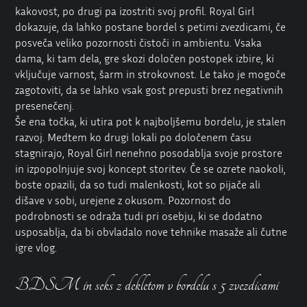
kakovost, po drugi pa izostriti svoj profil. Royal Girl
dokazuje, da lahko postane bordel s petimi zvezdicami, če
posveča veliko pozornosti čistoči in ambientu. Vsaka
dama, ki tam dela, gre skozi določen postopek izbire, ki
vključuje varnost, šarm in strokovnost. Le tako je mogoče
zagotoviti, da se lahko vsak gost prepusti brez negativnih
presenečenj.
Še ena točka, ki utira pot k najboljšemu bordelu, je stalen
razvoj. Medtem ko drugi lokali po določenem času
stagnirajo, Royal Girl nenehno posodablja svoje prostore
in izpopolnjuje svoj koncept storitev. Če se ozrete naokoli,
boste opazili, da so tudi malenkosti, kot so pijače ali
dišave v sobi, urejene z okusom. Pozornost do
podrobnosti se odraža tudi pri osebju, ki se dodatno
usposablja, da bi obvladalo nove tehnike masaže ali čutne
igre vlog.
BDSM in seks z dekletom v bordelu s 5 zvezdicami