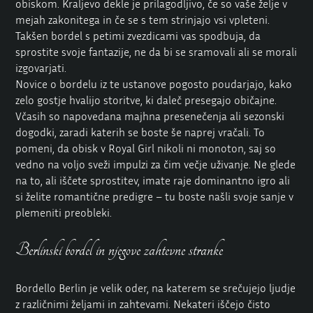
obiskom. Kraljevo dekle je prilagodljivo, če so vaše želje v
mejah zakonitega in če se s tem strinjajo vsi vpleteni.
Takšen bordel s petimi zvezdicami vas spodbuja, da
sprostite svoje fantazije, ne da bi se sramovali ali se morali
izgovarjati.
Novice o bordelu iz te ustanove pogosto poudarjajo, kako
zelo gostje hvalijo storitve, ki daleč presegajo običajne.
Včasih so napovedana majhna presenečenja ali sezonski
dogodki, zaradi katerih se boste še naprej vračali. To
pomeni, da obisk v Royal Girl nikoli ni monoton, saj so
vedno na voljo sveži impulzi za čim večje uživanje. Ne glede
na to, ali iščete sprostitev, imate raje dominantno igro ali
si želite romantične predigre – tu boste našli svoje sanje v
plemeniti preobleki.
Berlinski bordel in njegove zahtevne stranke
Bordello Berlin
je velik oder, na katerem se srečujejo ljudje
z različnimi željami in zahtevami. Nekateri iščejo čisto