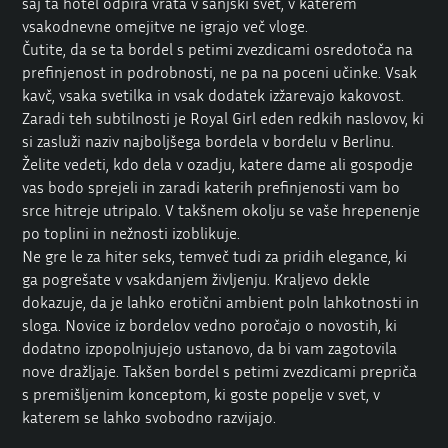
saj ta hotel odpira vrata v sanjski svet, v katerem
vsakodnevne omejitve ne igrajo več vloge.
Čutite, da se ta
bordel s
petimi zvezdicami osredotoča na
prefinjenost in podrobnosti, ne pa na poceni učinke. Vsak
kavč, vsaka svetilka in vsak dodatek izžarevajo kakovost.
Zaradi teh subtilnosti je Royal Girl eden redkih naslovov, ki
si zasluži naziv najboljšega bordela v bordelu v Berlinu.
Želite vedeti, kdo dela v ozadju, katere dame ali gospodje
vas bodo sprejeli in zaradi katerih prefinjenosti vam bo
srce hitreje utripalo. V takšnem okolju se vaše hrepenenje
po toplini in nežnosti izoblikuje.
Ne gre le za hiter seks, temveč tudi za pridih elegance, ki
ga pogrešate v vsakdanjem življenju. Kraljevo dekle
dokazuje, da je lahko erotični ambient poln lahkotnosti in
sloga. Novice iz bordelov vedno poročajo o novostih, ki
dodatno izpopolnjujejo ustanovo, da bi vam zagotovila
nove dražljaje. Takšen bordel s petimi zvezdicami prepriča
s premišljenim konceptom, ki goste popelje v svet, v
katerem se lahko svobodno razvijajo.