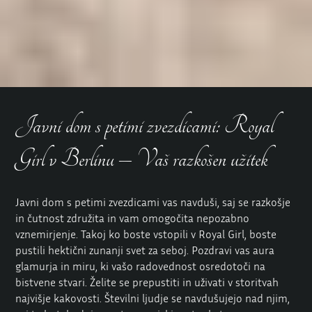
Javni dom s petimi zvezdicami: Royal
Girl v Berlinu – Vaš razkošen užitek
Javni dom s petimi zvezdicami vas navduši, saj se razkošje
in čutnost združita in vam omogočita nepozabno
vznemirjenje. Takoj ko boste vstopili v Royal Girl, boste
pustili hektični zunanji svet za seboj. Pozdravi vas aura
glamurja in miru, ki vašo radovednost osredotoči na
bistvene stvari. Želite se prepustiti in uživati v storitvah
najvišje kakovosti. Številni ljudje se navdušujejo nad njim,