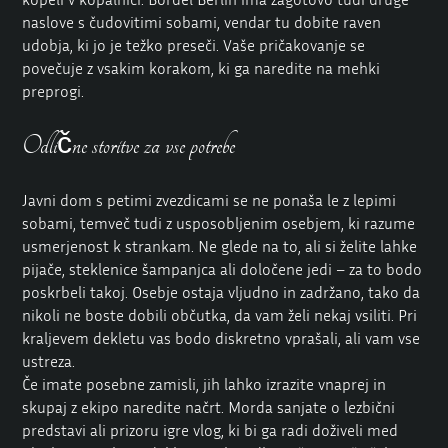
naslove s čudovitimi sobami, vendar tu dobite raven
udobja, ki jo je težko preseči. Vaše pričakovanje se
povečuje z vsakim korakom, ki ga naredite na mehki
preprogi.
Odlične storitve za vse potrebe
Javni dom s petimi zvezdicami se ne ponaša le z lepimi
sobami, temveč tudi z usposobljenim osebjem, ki razume
usmerjenost k strankam. Ne glede na to, ali si želite lahke
pijače, steklenice šampanjca ali določene jedi – za to bodo
poskrbeli takoj. Osebje ostaja vljudno in zadržano, tako da
nikoli ne boste dobili občutka, da vam želi nekaj vsiliti. Pri
kraljevem dekletu vas bodo diskretno vprašali, ali vam vse
ustreza.
Če imate posebne zamisli, jih lahko izrazite vnaprej in
skupaj z ekipo naredite načrt. Morda sanjate o lezbični
predstavi ali prizoru igre vlog, ki bi ga radi doživeli med