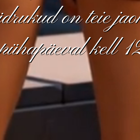
drukud on teie jao
 pühapäeval kell 