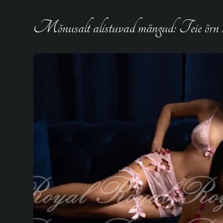
Mõnusalt alistuvad mängud: Teie õrn se