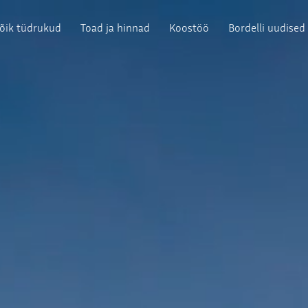
õik tüdrukud
Toad ja hinnad
Koostöö
Bordelli uudised