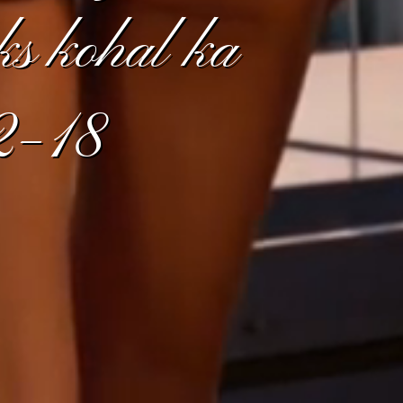
ks kohal ka
12–18