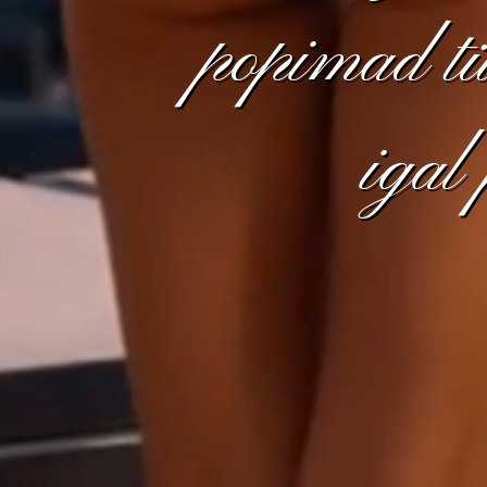
popimad tü
igal