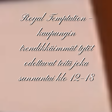
Royal Temptation –
kaupungin
trendikkäimmät tytöt
odottavat teitä joka
sunnuntai klo 12–18