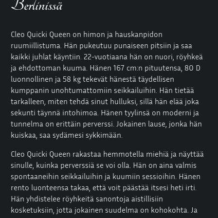
Berlinissä
Cleo Quicki Queen on himon ja hauskanpidon
ruumiillistuma. Hän pukeutuu punaiseen pitsiin ja saa
kaikki juhlat käyntiin. 22-vuotiaana hän on nuori, röyhkeä
ja ehdottoman kuuma. Hänen 167 cm:n pituutensa, 80 D
luonnollinen ja 58 kg tekevät hänestä täydellisen
kumppanin unohtumattomiin seikkailuihin. Hän tietää
tarkalleen, miten tehdä sinut hulluksi, sillä hän elää joka
sekunti täynnä intohimoa. Hänen tyylinsä on moderni ja
tunnelma on erittäin perverssi. Jokainen lause, jonka hän
kuiskaa, saa sydämesi sykkimään.
Cleo Quicki Queen rakastaa hemmotella miehiä ja näyttää
sinulle, kuinka perverssiä se voi olla. Hän on aina valmis
spontaaneihin seikkailuihin ja kuumiin sessioihin. Hänen
rento luonteensa takaa, että voit päästää itsesi heti irti.
Hän yhdistelee röyhkeitä sanontoja aistillisiin
kosketuksiin, jotta jokainen suudelma on kohokohta. Ja