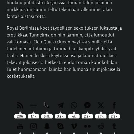
huokuu puhdasta eleganssia. Tämän talon jokainen
nurkkaus on suunniteltu tekemään villeimmistäkin
fantasioistasi totta.
Royal Berlinissä koet täydellisen sekoituksen luksusta ja
erotiikkaa. Tunnelma on niin lämmin, että lumoudut
välittömästi.
Cleo Quicki Queen
näyttää sinulle, että
todellinen intohimo ja tuhma hauskanpito yhdistyvät
täällä. Hänen leikkisä käytöksensä ja kuumat quickies
tekevät jokaisesta hetkestä ehdottoman kohokohdan.
Tulet huomaamaan, kuinka hän lumoaa sinut jokaisella
kosketuksella.
206
1.4k
6.4k
3.9k
4k
2.9k
2.7k
2.9k