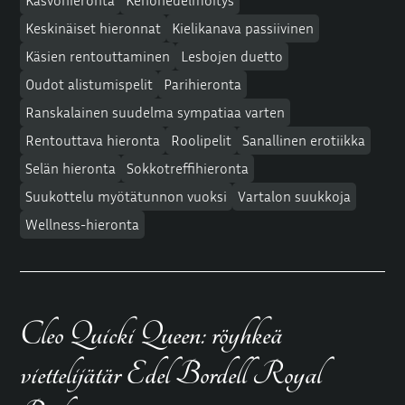
Kasvohieronta
Kehohedelmöitys
Keskinäiset hieronnat
Kielikanava passiivinen
Käsien rentouttaminen
Lesbojen duetto
Oudot alistumispelit
Parihieronta
Ranskalainen suudelma sympatiaa varten
Rentouttava hieronta
Roolipelit
Sanallinen erotiikka
Selän hieronta
Sokkotreffihieronta
Suukottelu myötätunnon vuoksi
Vartalon suukkoja
Wellness-hieronta
Cleo Quicki Queen: röyhkeä
viettelijätär Edel Bordell Royal