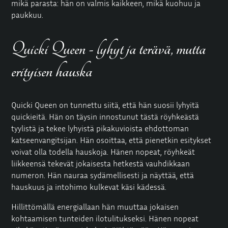
mikä parasta: hän on valmis kaikkeen, mikä kuohuu ja
paukkuu.
Quicki Queen - lyhyt ja terävä, mutta
erityisen hauska
Quicki Queen on tunnettu siitä, että hän suosii lyhyitä
quickieitä. Hän on täysin innostunut tästä röyhkeästä
tyylistä ja tekee lyhyistä pikakuvioista ehdottoman
katseenvangitsijan. Hän osoittaa, että pienetkin esitykset
voivat olla todella hauskoja. Hänen nopeat, röyhkeät
liikkeensä tekevät jokaisesta hetkestä vauhdikkaan
numeron. Hän nauraa sydämellisesti ja näyttää, että
hauskuus ja intohimo kulkevat käsi kädessä.
Hillittömällä energiallaan hän muuttaa jokaisen
kohtaamisen tunteiden ilotulitukseksi. Hänen nopeat