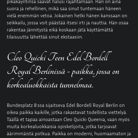
pikakäyntinsä saavat halusi räjähtämään. Hän on aina
suora ja rehellinen, mikä saa sinut tuntemaan häneen
vielä enemmän vetoa. Jokainen hetki hänen kanssaan on
seikkailu, jossa voit päästää itsesi irti ja nauttia. Hän osaa
rakentaa jännitystä eikä koskaan jätä käyttämättä
tilaisuutta lähettää sinut ekstaasiin.
Cleo Quicki Teen Edel Bordell
Royal Berlinissä - paikka, jossa on
korkealuokkaista tunnelmaa.
Bundesplatz 8:ssa sijaitseva
Edel Bordell Royal
Berlin on
oikea paikka kaikille, jotka rakastavat todellista viettelyä.
Täällä et tapaa ainoastaan Cleo Quicki Queenia, vaan myös
muita
korkealuokkaisia opiskelijoita
, jotka tarjoavat
äärimmäistä potkua. Paikka on moderni, huomaamaton ja