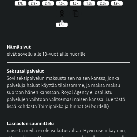
1.7k
2.9k
2.4k
1.5k
1.3k
1.5k
2.5k
1.9k
1.8k
Nämä sivut
eivät sovellu alle 18-vuotiaille nuorille.
Seksuaalipalvelut
Sovi seksipalvelun maksusta sen naisen kanssa, jonka
palveluja haluat käyttää tiloissamme, ja maksa maksu
suoraan hänen kanssaan. Royal Agency ei osallistu
palvelujen vaihtoon valitsemasi naisen kanssa. Lue tästä
lisää kohdasta
Toimipaikka ja hinnat
(ei bordelli).
Läsnäolon suunnittelu
naisista meillä ei ole vaikutusvaltaa. Hyvin usein käy niin,