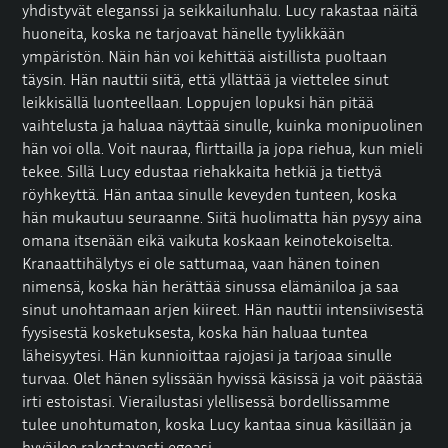
yhdistyvät eleganssi ja seikkailunhalu. Lucy rakastaa näitä
huoneita, koska ne tarjoavat hänelle tyylikkään
ympäristön. Näin hän voi kehittää aistillista puoltaan
täysin. Hän nauttii siitä, että yllättää ja viettelee sinut
leikkisällä luonteellaan. Loppujen lopuksi hän pitää
vaihtelusta ja haluaa näyttää sinulle, kuinka monipuolinen
hän voi olla. Voit nauraa, flirttailla ja jopa riehua, kun mieli
tekee. Sillä Lucy edustaa riehakkaita hetkiä ja tiettyä
röyhkeyttä. Hän antaa sinulle keveyden tunteen, koska
hän mukautuu seuraanne. Siitä huolimatta hän pysyy aina
omana itsenään eikä vaikuta koskaan keinotekoiselta.
Kranaattihälytys ei ole sattumaa, vaan hänen toinen
nimensä, koska hän herättää sinussa elämäniloa ja saa
sinut unohtamaan arjen kiireet. Hän nauttii intensiivisestä
fyysisestä kosketuksesta, koska hän haluaa tuntea
läheisyytesi. Hän kunnioittaa rajojasi ja tarjoaa sinulle
turvaa. Olet hänen sylissään hyvissä käsissä ja voit päästää
irti estoistasi. Vierailustasi ylellisessä bordellissamme
tulee unohtumaton, koska Lucy kantaa sinua käsillään ja
hyväilee rakastavasti egoasi.