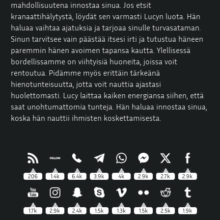
mahdollisuutena innostaa sinua. Jos etsit
kranaattihälytystä, löydät sen varmasti Lucyn luota. Hän
haluaa vaihtaa ajatuksia ja tarjoaa sinulle turvasataman.
Sinun tarvitsee vain päästää itsesi irti ja tutustua häneen
paremmin hänen avoimen tapansa kautta. Ylellisessä
bordellissamme on viihtyisiä huoneita, joissa voit
rentoutua. Pidämme myös erittäin tärkeänä
hienotunteisuutta, jotta voit nauttia ajastasi
huolettomasti. Lucy laittaa kaiken energiansa siihen, että
saat unohtumattomia tunteja. Hän haluaa innostaa sinua,
koska hän nauttii ihmisten koskettamisesta.
206
1.4k
6.4k
3.9k
4k
2.9k
2.7k
2.9k
1.7k
2.9k
2.4k
1.5k
1.3k
1.5k
2.5k
1.9k