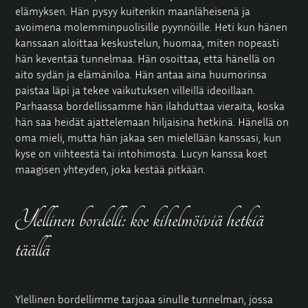
elämyksen. Hän pysyy kuitenkin maanläheisenä ja
avoimena molemminpuolisille pyynnöille. Heti kun hänen
kanssaan aloittaa keskustelun, huomaa, miten nopeasti
hän keventää tunnelmaa. Hän osoittaa, että hänellä on
aito sydän ja elämäniloa. Hän antaa aina huumorinsa
paistaa läpi ja tekee vaikutuksen villeillä ideoillaan.
Parhaassa bordellissamme hän ilahduttaa vieraita, koska
hän saa heidät ajattelemaan hiljaisina hetkinä. Hänellä on
oma mieli, mutta hän jakaa sen mielellään kanssasi, kun
kyse on viihteestä tai intohimosta. Lucyn kanssa koet
maagisen yhteyden, joka kestää pitkään.
Ylellinen bordelli: koe kihelmöiviä hetkiä
täällä
Ylellinen bordellimme tarjoaa sinulle tunnelman, jossa