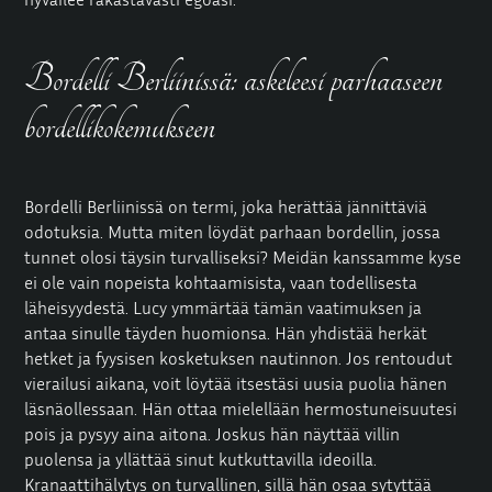
Bordelli Berliinissä: askeleesi parhaaseen
bordellikokemukseen
Bordelli Berliinissä on termi, joka herättää jännittäviä
odotuksia. Mutta miten löydät parhaan bordellin, jossa
tunnet olosi täysin turvalliseksi? Meidän kanssamme kyse
ei ole vain nopeista kohtaamisista, vaan todellisesta
läheisyydestä. Lucy ymmärtää tämän vaatimuksen ja
antaa sinulle täyden huomionsa. Hän yhdistää herkät
hetket ja fyysisen kosketuksen nautinnon. Jos rentoudut
vierailusi aikana, voit löytää itsestäsi uusia puolia hänen
läsnäollessaan. Hän ottaa mielellään hermostuneisuutesi
pois ja pysyy aina aitona. Joskus hän näyttää villin
puolensa ja yllättää sinut kutkuttavilla ideoilla.
Kranaattihälytys on turvallinen, sillä hän osaa sytyttää