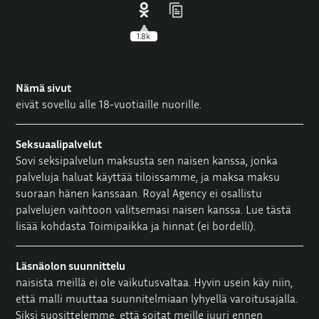
1.8k
Nämä sivut
eivät sovellu alle 18-vuotiaille nuorille.
Seksuaalipalvelut
Sovi seksipalvelun maksusta sen naisen kanssa, jonka
palveluja haluat käyttää tiloissamme, ja maksa maksu
suoraan hänen kanssaan. Royal Agency ei osallistu
palvelujen vaihtoon valitsemasi naisen kanssa. Lue tästä
lisää kohdasta
Toimipaikka ja hinnat
(ei bordelli).
Läsnäolon suunnittelu
naisista meillä ei ole vaikutusvaltaa. Hyvin usein käy niin,
että malli muuttaa suunnitelmiaan lyhyellä varoitusajalla.
Siksi suosittelemme, että soitat meille juuri ennen