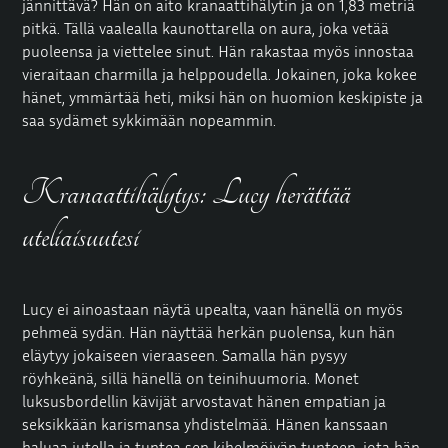
jännittävä? Hän on aito kranaattihälytin ja on 1,83 metriä
pitkä. Tällä vaalealla kaunottarella on aura, joka vetää
puoleensa ja viettelee sinut. Hän rakastaa myös innostaa
vieraitaan charmilla ja helppoudella. Jokainen, joka kokee
hänet, ymmärtää heti, miksi hän on huomion keskipiste ja
saa sydämet sykkimään nopeammin.
Kranaattihälytys: Lucy herättää
uteliaisuutesi
Lucy ei ainoastaan näytä upealta, vaan hänellä on myös
pehmeä sydän. Hän näyttää herkän puolensa, kun hän
eläytyy jokaiseen vieraaseen. Samalla hän pysyy
röyhkeänä, sillä hänellä on teinihuumoria. Monet
luksusbordellin kävijät arvostavat hänen empatian ja
seksikkään karismansa yhdistelmää. Hänen kanssaan
haluaa jutella ja tuntea sen kihelmöivän tunteen, jota hän