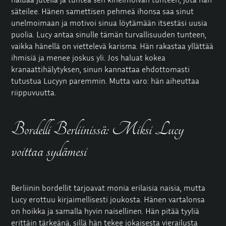
säteilee. Hänen samettisen pehmeä ihonsa saa sinut
unelmoimaan ja motivoi sinua löytämään itsestäsi uusia
puolia. Lucy antaa sinulle tämän turvallisuuden tunteen,
vaikka hänellä on viettelevä karisma. Hän rakastaa yllättää
ihmisiä ja menee joskus yli. Jos haluat kokea
kranaattihälytyksen, sinun kannattaa ehdottomasti
tutustua Lucyyn paremmin. Mutta varo: hän aiheuttaa
riippuvuutta.
Bordelli Berliinissä: Miksi Lucy
voittaa sydämesi
Berliinin bordellit tarjoavat monia erilaisia naisia, mutta
Lucy erottuu kirjaimellisesti joukosta. Hänen vartalonsa
on hoikka ja samalla hyvin naisellinen. Hän pitää tyyliä
erittäin tärkeänä, sillä hän tekee jokaisesta vierailusta