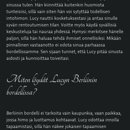
sinussa tulen. Hän kiinnittää kuitenkin huomiota
tunteisiisi, sillä vain siten hän voi sytyttää todellisen
intohimon. Lucy nauttii kosketuksestasi ja antaa sinulle
syvän rentoutumisen tilan. Voitte myös käydä syvällisiä
keskusteluja tai nauraa yhdessä. Hymysi merkitsee hänelle
paljon, sillä hän haluaa tehdä ihmiset onnellisiksi. Mikään
pinnallinen vastaanotto ei odota sinua parhaassa
bordellissamme. Sen sijaan tunnet, että Lucy pitää sinusta
aidosti ja kunnioittaa toiveitasi.
Miten löydät Lucyn Berliinin
bordellissa?
Berliinin bordelli ei tarkoita vain kaupunkia, vaan paikkaa,
jossa himo ja luottamus kohtaavat. Lucy odottaa innolla
tapaamistasi, sillä hän näkee jokaisen tapaamisen