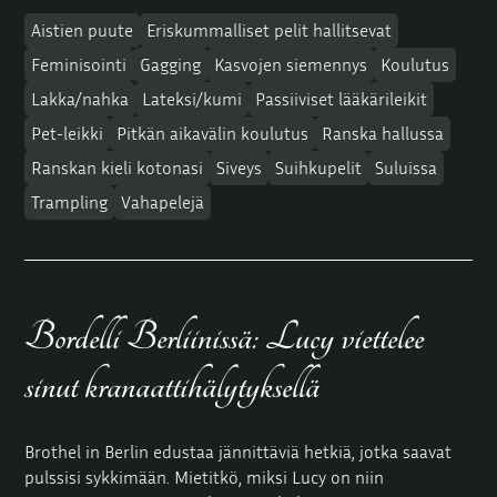
Aistien puute
Eriskummalliset pelit hallitsevat
Feminisointi
Gagging
Kasvojen siemennys
Koulutus
Lakka/nahka
Lateksi/kumi
Passiiviset lääkärileikit
Pet-leikki
Pitkän aikavälin koulutus
Ranska hallussa
Ranskan kieli kotonasi
Siveys
Suihkupelit
Suluissa
Trampling
Vahapelejä
Bordelli Berliinissä: Lucy viettelee
sinut kranaattihälytyksellä
Brothel in Berlin edustaa jännittäviä hetkiä, jotka saavat
pulssisi sykkimään. Mietitkö, miksi Lucy on niin