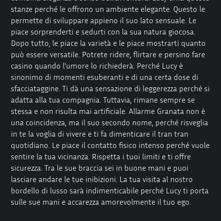
stanze perché le offrono un ambiente elegante. Questo le
permette di sviluppare appieno il suo lato sensuale. Le
piace sorprenderti e sedurti con la sua natura giocosa.
Dopo tutto, le piace la varietà e le piace mostrarti quanto
può essere versatile. Potrete ridere, flirtare e persino fare
casino quando l'umore lo richiederà. Perché Lucy è
sinonimo di momenti esuberanti e di una certa dose di
sfacciataggine. Ti dà una sensazione di leggerezza perché si
adatta alla tua compagnia. Tuttavia, rimane sempre se
stessa e non risulta mai artificiale. Allarme Granata non è
una coincidenza, ma il suo secondo nome, perché risveglia
in te la voglia di vivere e ti fa dimenticare il tran tran
quotidiano. Le piace il contatto fisico intenso perché vuole
sentire la tua vicinanza. Rispetta i tuoi limiti e ti offre
sicurezza. Tra le sue braccia sei in buone mani e puoi
lasciare andare le tue inibizioni. La tua visita al nostro
bordello di lusso sarà indimenticabile perché Lucy ti porta
sulle sue mani e accarezza amorevolmente il tuo ego.