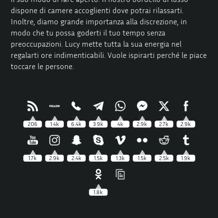
dispone di camere accoglienti dove potrai rilassarti.
Inoltre, diamo grande importanza alla discrezione, in
modo che tu possa goderti il tuo tempo senza
preoccupazioni. Lucy mette tutta la sua energia nel
regalarti ore indimenticabili. Vuole ispirarti perché le piace
toccare le persone.
206
1.4k
6.4k
3.9k
4k
2.9k
2.7k
2.9k
1.7k
2.9k
2.4k
1.5k
1.3k
1.5k
2.5k
1.9k
1.8k