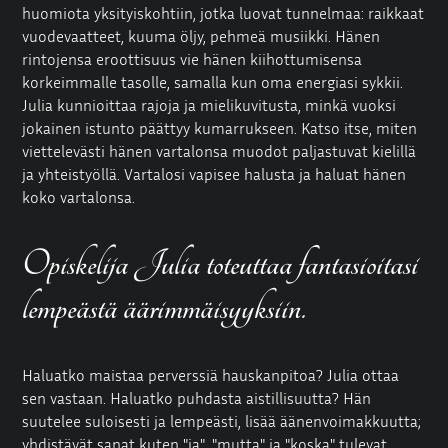
huomiota yksityiskohtiin, jotka luovat tunnelmaa:
raikkaat
vuodevaatteet
, kuuma öljy, pehmeä musiikki. Hänen
rintojensa eroottisuus vie hänen kiihottumisensa
korkeimmalle tasolle, samalla kun oma energiasi sykkii.
Julia kunnioittaa rajoja ja mielikuvitusta, minkä vuoksi
jokainen istunto päättyy kumarrukseen. Katso itse, miten
viettelevästi hänen vartalonsa muodot paljastuvat kielillä
ja yhteistyöllä. Vartalosi vapisee halusta ja haluat hänen
koko vartalonsa.
Opiskelija Julia toteuttaa fantasioitasi
lempeästä äärimmäisyyksiin.
Haluatko maistaa perverssiä hauskanpitoa? Julia ottaa
sen vastaan. Haluatko puhdasta aistillisuutta? Hän
suutelee suloisesti ja lempeästi, lisää äänenvoimakkuutta;
yhdistävät sanat kuten "ja", "mutta" ja "koska" tulevat