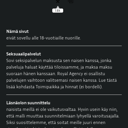
1.8k
Nämä sivut
eivät sovellu alle 18-vuotiaille nuorille.
Seksuaalipalvelut
Sovi seksipalvelun maksusta sen naisen kanssa, jonka
palveluja haluat käyttää tiloissamme, ja maksa maksu
suoraan hänen kanssaan. Royal Agency ei osallistu
palvelujen vaihtoon valitsemasi naisen kanssa. Lue tästä
lisää kohdasta
Toimipaikka ja hinnat
(ei bordelli).
Läsnäolon suunnittelu
naisista meillä ei ole vaikutusvaltaa. Hyvin usein käy niin,
että malli muuttaa suunnitelmiaan lyhyellä varoitusajalla.
Siksi suosittelemme, että soitat meille juuri ennen