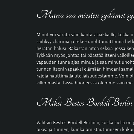
Maria saa miesten sydämet s
Minut voi varata vain kanta-asiakkaille, koska o
säihkyy charmia ja tekee unohtumattomia hetkiä.
herätän halusi. Rakastan aitoa seksiä, jossa k
Tykkään myös johtaa tai päästää itseni valloille
vapauden tunne ajaa minua ja saa minut unohta
tunnen itseni vapaaksi elämään himoani samalla
rajoja nauttimalla uteliaisuudestamme. Voin olla 
villimmästä. Tässä huoneessa olemme vain me k
Miksi Bestes Bordell Berlin o
Valitsin Bestes
Bordell
Berlinin, koska siellä on
oikea ja tunnen, kuinka omistautumiseni kukois