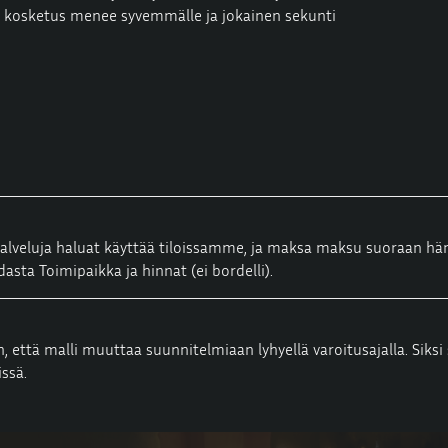
sa kosketus menee syvemmälle ja jokainen sekunti
alveluja haluat käyttää tiloissamme, ja maksa maksu suoraan hän
hdasta
Toimipaikka ja hinnat
(ei bordelli).
in, että malli muuttaa suunnitelmiaan lyhyellä varoitusajalla. Siks
issä.