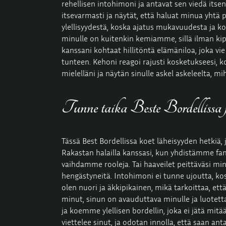
rehellisen intohimoni ja antavat sen viedä itse
itsevarmasti ja näytät, että haluat minua yhtä 
ylellisyydestä, koska ajatus mukavuudesta ja
ko
minulle on kuitenkin kemiamme, sillä ilman ki
kanssani kohtaat hillitöntä elämäniloa, joka vie
tunteen. Kehoni reagoi rajusti kosketukseesi, k
mielelläni ja näytän sinulle askel askeleelta, mi
Tunne taika Beste Bordellissa j
Tässä Best Bordellissa koet läheisyyden hetkiä,
Rakastan halailla kanssasi, kun yhdistämme fan
vaihdamme rooleja. Tai haaveilet peittäväsi m
hengästyneitä. Intohimoni ei tunne ujoutta, ko
olen nuori ja äkkipikainen, mikä tarkoittaa, ett
minut, sinun on avauduttava minulle ja luot
ja koemme ylellisen bordellin, joka ei jätä mit
viettelee sinut, ja odotan innolla, että saan an