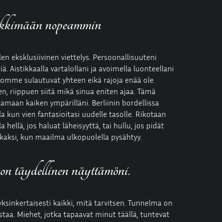
ykkimään nopeammin
len eksklusiivinen viettelys. Persoonallisuuteni
 Aistikkaalla vartalollani ja avoimella luonteellani
ehomme sulautuvat yhteen eikä rajoja enää ole.
en, riippuen siitä mikä sinua eniten ajaa. Tämä
maan kaiken ympärilläni. Berliinin bordellissa
 kun vien fantasioitasi uudelle tasolle. Rikotaan
hellä, jos haluat läheisyyttä, tai hullu, jos pidät
aksi, kun maailma ulkopuolella pysähtyy.
n täydellinen näyttämöni.
 yksinkertaisesti kaikki, mitä tarvitsen. Tunnelma on
taa. Miehet, jotka tapaavat minut täällä, tuntevat