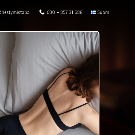
ähestymistapa
030 – 857 31 688
Suomi