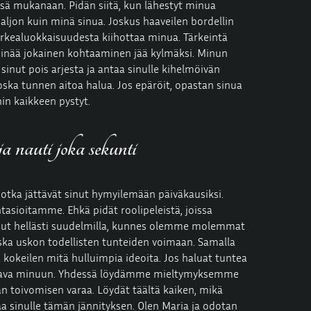
nsä mukanaan. Pidän siitä, kun lähestyt minua
paljon kuin minä sinua. Joskus haaveilen bordellin
rkealuokkaisuudesta
kiihottaa minua. Tärkeintä
pinää jokainen kohtaaminen jää kylmäksi. Minun
 sinut pois arjesta ja antaa sinulle kihelmöivän
oska tunnen aitoa halua. Jos epäröit, opastan sinua
hin kaikkeen pystyt.
a nauti joka sekunti
 jotka jättävät sinut hymyilemään päiväkausiksi.
tasioitamme. Ehkä pidät roolipeleistä, joissa
inut hellästi suudelmilla, kunnes olemme molemmat
ska uskon todellisten tunteiden voimaan. Samalla
ä kokeilen mitä hulluimpia ideoita. Jos haluat tuntea
ettava minuun. Yhdessä löydämme mieltymyksemme
ään toivomisen varaa. Löydät täältä kaiken, mikä
taa sinulle tämän jännityksen. Olen Maria ja odotan