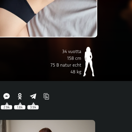
34 vuotta
158 cm
75 B natur echt
48 kg
2.9k
1.8k
3.9k