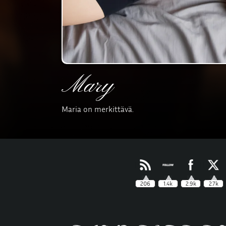
Mary
Maria on merkittävä.
206
1.4k
2.9k
2.7k