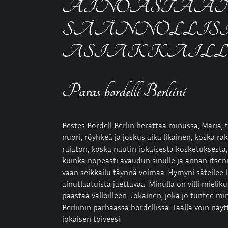
AINOASTAA
SÄÄNNÖLLISI
ASIAKKAILLE dolcefa
Paras bordelli Berliini
Bestes Bordell Berlin herättää minussa, Maria, t
nuori, röyhkeä ja joskus aika likainen, koska r
rajaton, koska nautin jokaisesta kosketuksesta,
kuinka nopeasti avaudun sinulle ja annan itseni
vaan seikkailu täynnä voimaa. Hymyni säteilee l
ainutlaatuista jaettavaa. Minulla on villi mielik
päästää valloilleen. Jokainen, joka jo tuntee min
Berliinin parhaassa bordellissa. Täällä voin näy
jokaisen toiveesi.