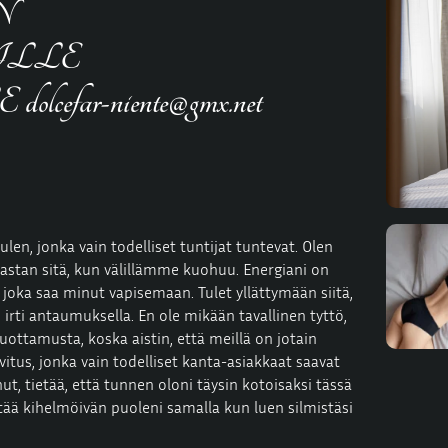
N
LLE
r-niente@gmx.net
ulen, jonka vain todelliset tuntijat tuntevat. Olen
akastan sitä, kun välillämme kuohuu. Energiani on
 joka saa minut vapisemaan. Tulet yllättymään siitä,
 irti antaumuksella. En ole mikään tavallinen tyttö,
uottamusta, koska aistin, että meillä on jotain
uvitus, jonka vain todelliset kanta-asiakkaat saavat
ut, tietää, että tunnen oloni täysin kotoisaksi tässä
ttää kihelmöivän puoleni samalla kun luen silmistäsi