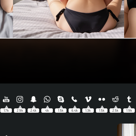
1.7k
2.9k
2.4k
4k
1.5k
6.4k
1.3k
1.5k
2.5k
1.9k