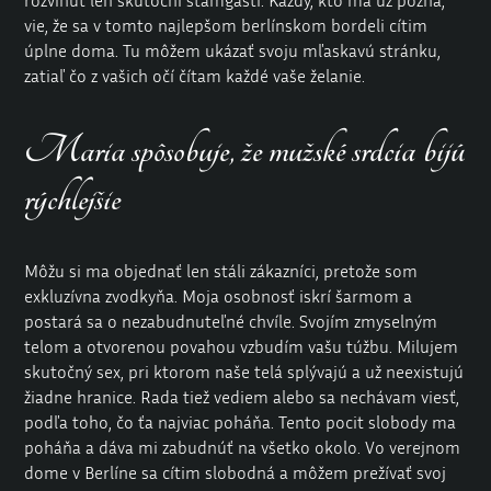
rozvinúť len skutoční štamgasti. Každý, kto ma už pozná,
vie, že sa v tomto najlepšom berlínskom bordeli cítim
úplne doma. Tu môžem ukázať svoju mľaskavú stránku,
zatiaľ čo z vašich očí čítam každé vaše želanie.
Maria spôsobuje, že mužské srdcia bijú
rýchlejšie
Môžu si ma objednať len stáli zákazníci, pretože som
exkluzívna zvodkyňa. Moja osobnosť iskrí šarmom a
postará sa o nezabudnuteľné chvíle. Svojím zmyselným
telom a otvorenou povahou vzbudím vašu túžbu. Milujem
skutočný sex, pri ktorom naše telá splývajú a už neexistujú
žiadne hranice. Rada tiež vediem alebo sa nechávam viesť,
podľa toho, čo ťa najviac poháňa. Tento pocit slobody ma
poháňa a dáva mi zabudnúť na všetko okolo. Vo verejnom
dome v Berlíne sa cítim slobodná a môžem prežívať svoj