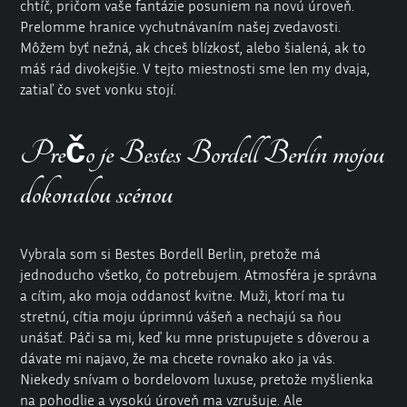
chtíč, pričom vaše fantázie posuniem na novú úroveň.
Prelomme hranice vychutnávaním našej zvedavosti.
Môžem byť nežná, ak chceš blízkosť, alebo šialená, ak to
máš rád divokejšie. V tejto miestnosti sme len my dvaja,
zatiaľ čo svet vonku stojí.
Prečo je Bestes Bordell Berlin mojou
dokonalou scénou
Vybrala som si Bestes
Bordell
Berlin, pretože má
jednoducho všetko, čo potrebujem. Atmosféra je správna
a cítim, ako moja oddanosť kvitne. Muži, ktorí ma tu
stretnú, cítia moju úprimnú vášeň a nechajú sa ňou
unášať. Páči sa mi, keď ku mne pristupujete s dôverou a
dávate mi najavo, že ma chcete rovnako ako ja vás.
Niekedy snívam o bordelovom luxuse, pretože myšlienka
na pohodlie a
vysokú úroveň
ma vzrušuje. Ale