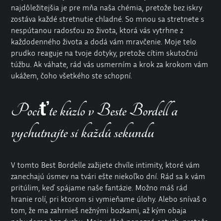
najdôležitejšia je pre mňa naša chémia, pretože bez iskry
zostáva každé stretnutie chladné. So mnou sa stretnete s
nespútanou radosťou zo života, ktorá vás vytrhne z
každodenného života a dodá vám mravčenie. Moje telo
prudko reaguje na tvoje dotyky, pretože cítim skutočnú
túžbu. Ak váhate, rád vás usmerním a krok za krokom vám
ukážem, čoho všetkého ste schopní.
Pocíťte kúzlo v Beste Bordell a
vychutnajte si každú sekundu
V tomto Best Bordelle zažijete chvíle intimity, ktoré vám
zanechajú úsmev na tvári ešte niekoľko dní. Rád sa k vám
pritúlim, keď spájame naše fantázie. Možno máš rád
hranie rolí, pri ktorom si vymieňame úlohy. Alebo snívaš o
tom, že ma zahrnieš nežnými bozkami, až kým obaja