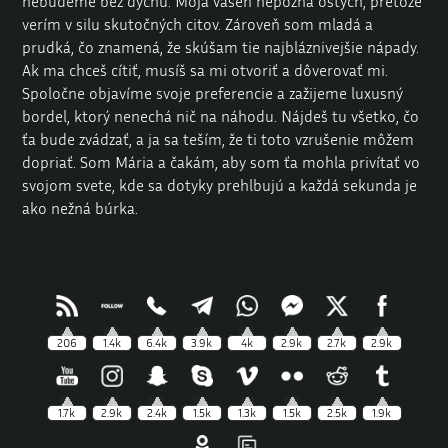
nebudeme bez dychu. Moja vášeň nepozná ostych, pretože
verím v silu skutočných citov. Zároveň som mladá a
prudká, čo znamená, že skúšam tie najbláznivejšie nápady.
Ak ma chceš cítiť, musíš sa mi otvoriť a dôverovať mi.
Spoločne objavíme svoje preferencie a zažijeme luxusný
bordel, ktorý nenechá nič na náhodu. Nájdeš tu všetko, čo
ťa bude zvádzať, a ja sa teším, že ti toto vzrušenie môžem
dopriať. Som Mária a čakám, aby som ťa mohla privítať vo
svojom svete, kde sa dotyky prehlbujú a každá sekunda je
ako nežná búrka.
206
1.4k
6.4k
3.9k
4k
2.9k
2.7k
2.9k
1.7k
2.9k
2.4k
1.5k
1.3k
1.5k
2.5k
1.9k