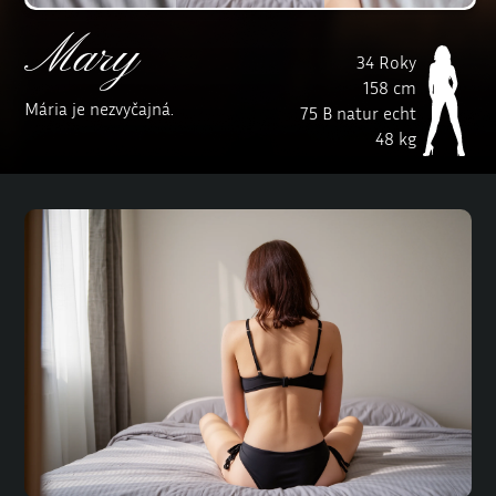
Mary
34 Roky
158 cm
Mária je nezvyčajná.
75 B natur echt
48 kg