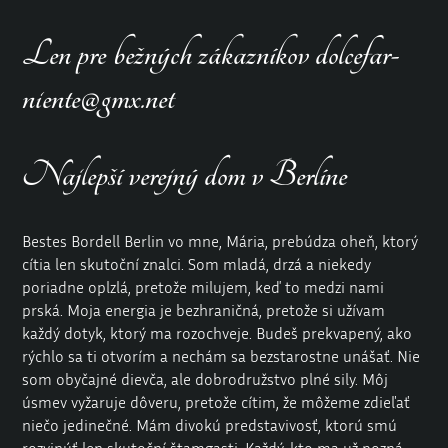
Len pre bežných zákazníkov dolcefar-
niente@gmx.net
Najlepší verejný dom v Berlíne
Bestes Bordell Berlin vo mne, Mária, prebúdza oheň, ktorý
cítia len skutoční znalci. Som mladá, drzá a niekedy
poriadne oplzlá, pretože milujem, keď to medzi nami
prská. Moja energia je bezhraničná, pretože si užívam
každý dotyk, ktorý ma rozochveje. Budeš prekvapený, ako
rýchlo sa ti otvorím a nechám sa bezstarostne unášať. Nie
som obyčajné dievča, ale dobrodružstvo plné sily. Môj
úsmev vyžaruje dôveru, pretože cítim, že môžeme zdieľať
niečo jedinečné. Mám divokú predstavivosť, ktorú smú