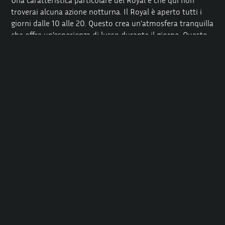
Una caratteristica particolare del Royal è che qui non
troverai alcuna azione notturna. Il Royal è aperto tutti i
giorni dalle 10 alle 20. Questo crea un’atmosfera tranquilla
che offre un’esperienza di lusso durante il giorno. Questo
crea un’atmosfera tranquilla che offre un’esperienza di
lusso durante il giorno. Le camere sono arredate con
gusto e stile, ma non troverai luci al neon o sfarzo
eccessivo.
Diverse categorie di camere attendono gli ospiti, a
seconda delle loro preferenze. Decidi tu se hai bisogno di
un’opzione semplice ma accogliente o di un concetto di
camera più grande con più spazio. Lenzuola pulite, una
temperatura piacevole e un’illuminazione discreta sono
caratteristiche standard.
Gli studenti che lavorano qui apprezzano particolarmente
questo ambiente. Non si ha la sensazione di trovarsi in un
ambiente malfamato, ma piuttosto in un salone
dignitoso. Puoi pianificare facilmente i tuoi turni senza
dover passare il tempo in locali bui. Questo aumenta il tuo