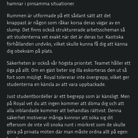
hamnar i pinsamma situationer.
Rummen är utformade på ett sådant sätt att det
knappast är någon som råkar korsa deras vägar av en
slump. Det finns också strukturerade arbetsscheman så
att studenterna vet exakt när det är deras tur. Kaotiska
förhållanden undviks, vilket skulle kunna få dig att känna
dig obekväm på plats.
Säkerheten är också vår högsta prioritet. Teamet håller ett
öga på allt. Om en gäst beter sig illa eskorteras den ut så
fort som möjligt. Royal tolererar inte övergrepp, vilket ger
studenterna en känsla av att vara uppbackade.
Just studentbordeller är ett begrepp som är känsligt. Men
på Royal vet du att ingen kommer att döma dig och att
alla inblandade kommer att behandlas rättvist. Denna
säkerhet motiverar många kvinnor att söka sig dit
eftersom de inte vill snoka runt i mörkret som de skulle
göra på privata möten där man måste ordna allt på egen