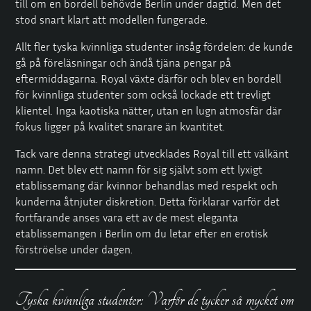
till om en bordell behövde Berlin under dagtid. Men det
stod snart klart att modellen fungerade.
Allt fler tyska kvinnliga studenter insåg fördelen: de kunde
gå på föreläsningar och ändå tjäna pengar på
eftermiddagarna. Royal växte därför och blev en bordell
för kvinnliga studenter som också lockade ett trevligt
klientel. Inga kaotiska nätter, utan en lugn atmosfär där
fokus ligger på kvalitet snarare än kvantitet.
Tack vare denna strategi utvecklades Royal till ett välkänt
namn. Det blev ett namn för sig självt som ett lyxigt
etablissemang där kvinnor behandlas med respekt och
kunderna åtnjuter diskretion. Detta förklarar varför det
fortfarande anses vara ett av de mest eleganta
etablissemangen i Berlin om du letar efter en erotisk
förströelse under dagen.
Tyska kvinnliga studenter: Varför de tycker så mycket om