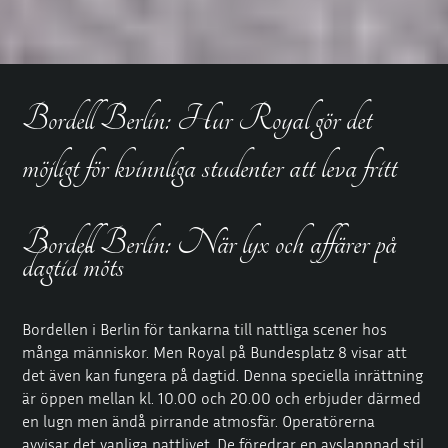
Bordell Berlin: Hur Royal gör det
möjligt för kvinnliga studenter att leva fritt
Bordell Berlin: När lyx och affärer på
dagtid möts
Bordellen i Berlin för tankarna till nattliga scener hos
många människor. Men Royal på Bundesplatz 8 visar att
det även kan fungera på dagtid. Denna speciella inrättning
är öppen mellan kl. 10.00 och 20.00 och erbjuder därmed
en lugn men ändå pirrande atmosfär. Operatörerna
avvisar det vanliga nattlivet. De föredrar en avslappnad stil