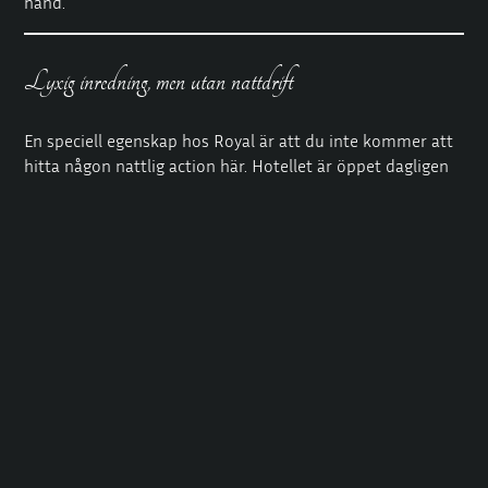
hand.
Lyxig inredning, men utan nattdrift
En speciell egenskap hos Royal är att du inte kommer att
hitta någon nattlig action här. Hotellet är öppet dagligen
från kl. 10.00 till 20.00. Detta skapar en lugn atmosfär
som erbjuder en lyxig upplevelse under dagen. Rummen
är smakfullt inredda med stil i åtanke, men du kommer
inte att se några neonljus eller överdriven glittrig kitsch.
Flera rumskategorier väntar gästerna, beroende på deras
preferenser. Oavsett om du behöver ett enkelt men mysigt
alternativ eller ett större rumskoncept med mer
utrymme, bestämmer du. Rena sängkläder, en behaglig
temperatur och diskret belysning är standard.
Studenter som arbetar här uppskattar särskilt denna
miljö. Det känns inte som att man befinner sig på en