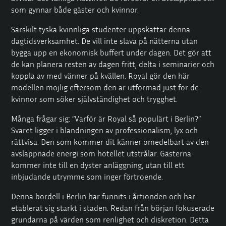
som gynnar både gäster och kvinnor.
Särskilt tyska kvinnliga studenter uppskattar denna
dagtidsverksamhet. De vill inte slava på nätterna utan
bygga upp en ekonomisk buffert under dagen. Det gör att
de kan planera resten av dagen fritt, delta i seminarier och
koppla av med vänner på kvällen. Royal gör den här
modellen möjlig eftersom den är utformad just för de
kvinnor som söker självständighet och trygghet.
Många frågar sig: ”Varför är Royal så populärt i Berlin?”
Svaret ligger i blandningen av professionalism, lyx och
rättvisa. Den som kommer dit känner omedelbart av den
avslappnade energi som hotellet utstrålar. Gästerna
kommer inte till en dyster anläggning, utan till ett
inbjudande utrymme som inger förtroende.
Denna bordell i Berlin har funnits i årtionden och har
etablerat sig starkt i staden. Redan från början fokuserade
grundarna på värden som renlighet och diskretion. Detta