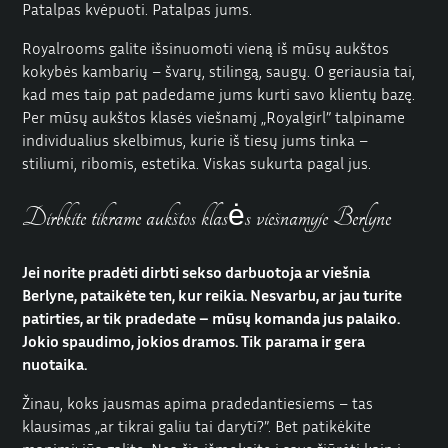
Patalpas kvėpuoti. Patalpas jums.
Royalrooms galite išsinuomoti vieną iš mūsų aukštos
kokybės kambarių – švarų, stilingą, saugų. O geriausia tai,
kad mes taip pat padedame jums kurti savo klientų bazę.
Per mūsų aukštos klasės viešnamį „Royalgirl” talpiname
individualius skelbimus, kurie iš tiesų jums tinka –
stiliumi, ribomis, estetika. Viskas sukurta pagal jus.
Dirbkite tikrame aukštos klasės viešnamyje Berlyne
Jei norite pradėti dirbti sekso darbuotoja ar viešnia
Berlyne, pataikėte ten, kur reikia. Nesvarbu, ar jau turite
patirties, ar tik pradedate – mūsų komanda jus palaiko.
Jokio spaudimo, jokios dramos. Tik parama ir gera
nuotaika.
Žinau, koks jausmas apima pradedantiesiems – tas
klausimas „ar tikrai galiu tai daryti?”. Bet patikėkite