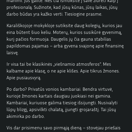
manimi: jūs galite. Nes čia išmoksite į save žiūrėti kaip į
profesionalą. Sužinote, kad jūsų kūnas, jūsų laikas, jūsų
darbo būdas yra kažko verti. Tiesiogine prasme.
Karališkojoje mokykloje sutiksite daug kolegių, kurios jau
eina būtent šiuo keliu. Moterų, kurios susikūrė gyvenimą,
kurį pačios formuoja. Daugelis jų čia gauna stabilias
papildomas pajamas – arba gyvena svajonę apie finansinę
laisvę.
Ir visa tai be klasikinės „viešnamio atmosferos”. Mes
kalbame apie klasę, o ne apie klišes. Apie tikrus žmones.
Apie pusiausvyrą.
Po darbo? Privatūs vonios kambariai. Bendra virtuvė,
kurioje žmonės kartais daugiau juokiasi nei gamina.
Kambariai, kuriuose galima tiesiog išsijungti. Nusivalyti
lūpų blizgį, apsivilkti chalatą, įjungti grojaraštį. Tai jūsų
akimirka po darbo.
Vis dar prisimenu savo pirmąją dieną – stovėjau priešais