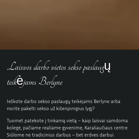
Laisvos darbo vietos sekso paslaugų
teikėjams Berlyne
Ieškote darbo sekso paslaugų teikėjams Berlyne arba
norite pakelti sekso už kišenpinigius lygį?
Tuomet patekote į tinkamą vietą – kaip laisvai samdoma
kolegė, pačiame realiame gyvenime, Karaliaučiaus centre.
Siūlome ne tradicinius darbus – bet erdves darbui.