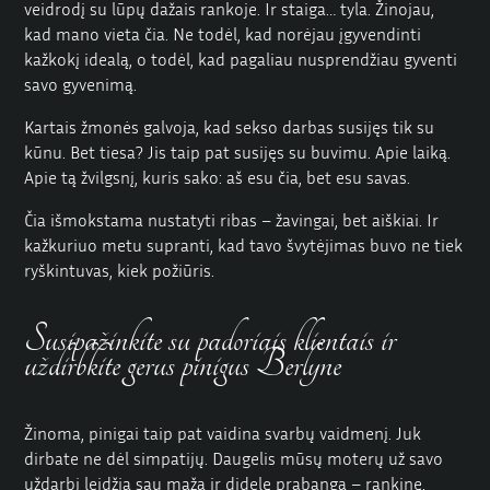
veidrodį su lūpų dažais rankoje. Ir staiga… tyla. Žinojau,
kad mano vieta čia. Ne todėl, kad norėjau įgyvendinti
kažkokį idealą, o todėl, kad pagaliau nusprendžiau gyventi
savo gyvenimą.
Kartais žmonės galvoja, kad sekso darbas susijęs tik su
kūnu. Bet tiesa? Jis taip pat susijęs su buvimu. Apie laiką.
Apie tą žvilgsnį, kuris sako: aš esu čia, bet esu savas.
Čia išmokstama nustatyti ribas – žavingai, bet aiškiai. Ir
kažkuriuo metu supranti, kad tavo švytėjimas buvo ne tiek
ryškintuvas, kiek požiūris.
Susipažinkite su padoriais klientais ir
uždirbkite gerus pinigus Berlyne
Žinoma, pinigai taip pat vaidina svarbų vaidmenį. Juk
dirbate ne dėl simpatijų. Daugelis mūsų moterų už savo
uždarbį leidžia sau mažą ir didelę prabangą – rankinę,