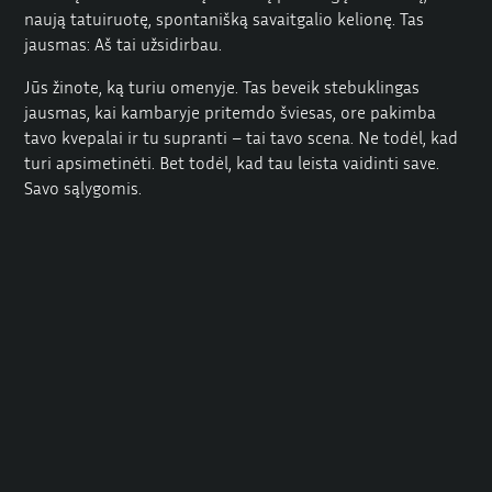
naują tatuiruotę, spontanišką savaitgalio kelionę. Tas
jausmas: Aš tai užsidirbau.
Jūs žinote, ką turiu omenyje. Tas beveik stebuklingas
jausmas, kai kambaryje pritemdo šviesas, ore pakimba
tavo kvepalai ir tu supranti – tai tavo scena. Ne todėl, kad
turi apsimetinėti. Bet todėl, kad tau leista vaidinti save.
Savo sąlygomis.
Ką mes jums siūlome? Saugumą, stilių, apsisprendimą. Ką
atsinešate su savimi? Drąsos, atvirumo ir noro daryti savo
dalykus.
Žinoma, mes į tave žiūrime ne kaip į pretendentę į
tradicinį
darbo pasiūlymą Berlyne – o kaip į laisvai
samdomą kolegę, sekso darbuotoją, šeimininkę.
Kaip
menininką savo mažame pasaulyje. O kadangi sėkmė yra
geresnė, kai ja dalijamasi, pas mus niekada nebūsi vienas.