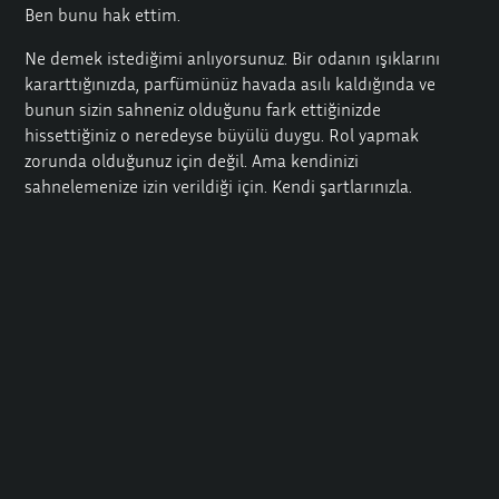
Ben bunu hak ettim.
Ne demek istediğimi anlıyorsunuz. Bir odanın ışıklarını
kararttığınızda, parfümünüz havada asılı kaldığında ve
bunun sizin sahneniz olduğunu fark ettiğinizde
hissettiğiniz o neredeyse büyülü duygu. Rol yapmak
zorunda olduğunuz için değil. Ama kendinizi
sahnelemenize izin verildiği için. Kendi şartlarınızla.
Size ne sunuyoruz? Güvenlik, stil, kendi kaderini tayin. Siz
yanınızda ne getiriyorsunuz? Cesaret, açıklık ve kendi işinizi
yapma arzusu.
Elbette sizi
Berlin’de
geleneksel bir
iş teklifi
için başvuran
biri olarak değil
, serbest çalışan bir meslektaş, seks işçisi,
hostes olarak
görüyoruz. Kendi küçük dünyanızda bir
sanatçı olarak. Ve başarı paylaşıldığında daha iyi olduğu
için, bizimle asla yalnız olmayacaksınız.