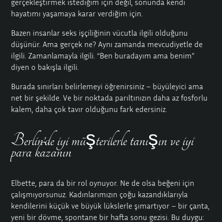
gerçekleştirmek istediğim için değil, sonunda kendi
hayatımı yaşamaya karar verdiğim için.
Bazen insanlar seks işçiliğinin vücutla ilgili olduğunu
düşünür. Ama gerçek ne? Aynı zamanda mevcudiyetle de
ilgili. Zamanlamayla ilgili. “Ben buradayım ama benim”
diyen o bakışla ilgili.
Burada sınırları belirlemeyi öğrenirsiniz – büyüleyici ama
net bir şekilde. Ve bir noktada parıltınızın daha az fosforlu
kalem, daha çok tavır olduğunu fark edersiniz.
Berlin’de iyi müşterilerle tanışın ve iyi
para kazanın
Elbette, para da bir rol oynuyor. Ne de olsa beğeni için
çalışmıyorsunuz. Kadınlarımızın çoğu kazandıklarıyla
kendilerini küçük ve büyük lükslerle şımartıyor – bir çanta,
yeni bir dövme, spontane bir hafta sonu gezisi. Bu duygu: