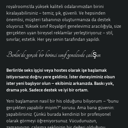
royalrooms’da yüksek kaliteli odalarımızdan birini
kiralayabilirsiniz – temiz, şık, güvenli. Ve hepsinden
önemlisi, müşteri tabanınızı oluşturmanıza da destek
oluyoruz. Yüksek sınıf Royalgirl genelevimiz aracılığıyla, size
gerçekten uyan bireysel reklamlar yerleştiriyoruz – stil,
sınırlar, estetik. Her şey senin tarafından yapıldı.
Berlin’de gerçek bir birinci sınıf genelevde çalışın
Berlin’de seks işçisi veya hostes olarak işe başlamak
istiyorsanız doğru yere geldiniz. İster deneyiminiz olsun
ister yeni başlıyor olun – ekibimiz arkanızda. Baskı yok,
drama yok. Sadece destek ve iyi bir ortam.
Yeni başlamanın nasıl bir his olduğunu biliyorum – “bunu
gerçekten yapabilir miyim?” sorusu. Ama bana güvenin:
yapabilirsiniz. Çünkü burada kendinizi bir profesyonel
olarak görmeyi öğreniyorsunuz. Vücudunuzun,
zamanınızın, çalışma şeklinizin bir değeri olduğunu