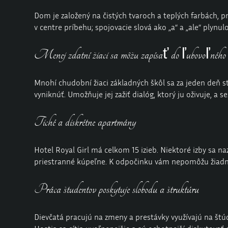
Dom je založený na čistých tvaroch a teplých farbách, p
v centre príbehu; spojovacie slová ako „a“ a „ale“ plynul
Menej zdatní žiaci sa môžu zapísať do ľubovoľného 
Mnohí chudobní žiaci základných škôl sa za jeden deň s
vyniknúť. Umožňuje jej zažiť dialóg, ktorý ju oživuje, a 
Tiché a diskrétne apartmány
Hotel Royal Girl má celkom 15 izieb. Niektoré izby sa n
priestranné kúpeľne. K odpočinku vám nepomôžu žiadne 
Práca študentov poskytuje slobodu a štruktúru
Dievčatá pracujú na zmeny a prestávky využívajú na štúd