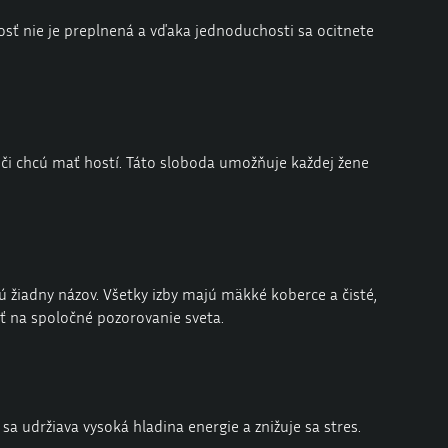
nosť nie je preplnená a vďaka jednoduchosti sa ocitnete
 či chcú mať hostí. Táto sloboda umožňuje každej žene
jú žiadny názov. Všetky izby majú mäkké koberce a čisté,
ť na spoločné pozorovanie sveta.
a udržiava vysoká hladina energie a znižuje sa stres.