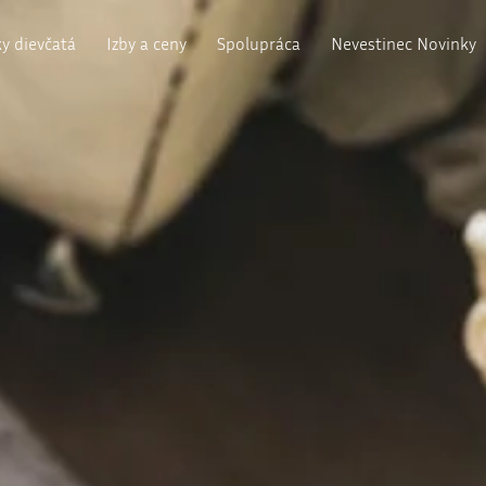
y dievčatá
Izby a ceny
Spolupráca
Nevestinec Novinky