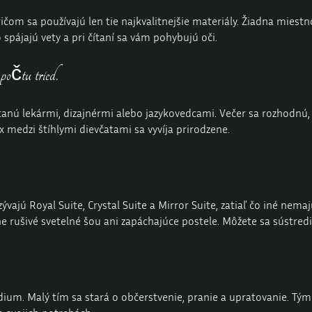
ričom sa používajú len tie najkvalitnejšie materiály. Žiadna miest
o spájajú vety a pri čítaní sa vám pohybujú oči.
počtu tried.
tanú lekármi, dizajnérmi alebo jazykovedcami. Večer sa rozhodnú,
sex medzi štíhlymi dievčatami sa vyvíja prirodzene.
azývajú
Royal Suite
,
Crystal
Suite a
Mirror
Suite, zatiaľ čo iné nema
rušivé svetelné šou ani zapáchajúce postele. Môžete sa sústredi
ium. Malý tím sa stará o občerstvenie, pranie a upratovanie. Tým s