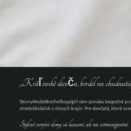
„Kráľovské dievča, bordel na chudnutie, 
SkinnyModelBrothelRoyalgirl
vám ponúka bezpečné prostr
stredoškoláčok z rôznych krajín. Pre dievčatá, ktoré oce
Štýlové verejné domy sú luxusné, ale nie extravagantné.