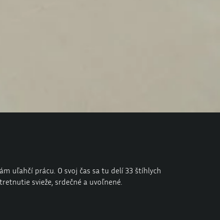
 uľahčí prácu. O svoj čas sa tu delí 33 štíhlych
tretnutie svieže, srdečné a uvoľnené.