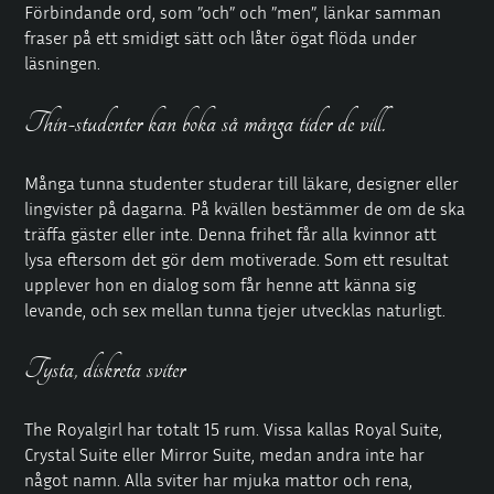
Förbindande ord, som ”och” och ”men”, länkar samman
fraser på ett smidigt sätt och låter ögat flöda under
läsningen.
Thin-studenter kan boka så många tider de vill.
Många tunna studenter studerar till läkare, designer eller
lingvister på dagarna. På kvällen bestämmer de om de ska
träffa gäster eller inte. Denna frihet får alla kvinnor att
lysa eftersom det gör dem motiverade. Som ett resultat
upplever hon en dialog som får henne att känna sig
levande, och sex mellan tunna tjejer utvecklas naturligt.
Tysta, diskreta sviter
The Royalgirl har totalt 15 rum. Vissa kallas
Royal Suite
,
Crystal Suite
eller
Mirror
Suite, medan andra inte har
något namn. Alla sviter har mjuka mattor och rena,