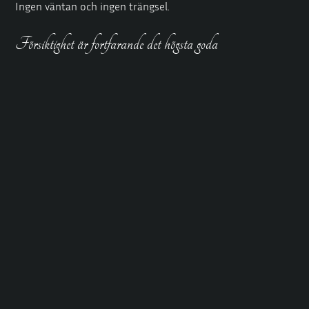
Ingen väntan och ingen trängsel.
Försiktighet är fortfarande det högsta goda
Entrén är något indragen, parkeringsplatserna är täckta
och alla konton har ett neutralt namn.Royalgirl lagrar
personuppgifter offline. Gästerna älskar det tysta skyddet,
medan studenterna kan behålla sina dubbelliv.
Säkerhet är grunden för lycka
Alla rum städas noggrant efter varje besök och
toalettartiklar tillhandahålls. Läkarintyg finns också
tillgängliga vid behov. Dessa arrangemang utförs tyst men
kommer att ge dig sinnesfrid. Du kan därför lämna oss
med sinnesfrid.
Studentförvirringen förändras ständigt